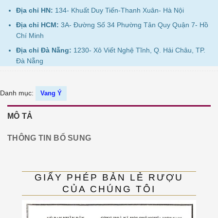
Địa chỉ HN:
134- Khuất Duy Tiến-Thanh Xuân- Hà Nội
Địa chỉ HCM:
3A- Đường Số 34 Phường Tân Quy Quận 7- Hồ
Chí Minh
Địa chỉ Đà Nẵng:
1230- Xô Viết Nghệ Tĩnh, Q. Hải Châu, TP.
Đà Nẵng
Danh mục:
Vang Ý
MÔ TẢ
THÔNG TIN BỔ SUNG
GIẤY PHÉP BẢN LẺ RƯỢU
CỦA CHÚNG TÔI