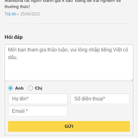
Manduria rất ngon! Đánh giá 4 sao. Đáng để trải nghiệm và
xếp
thưởng thức!
hạng
4
5 sao
Trả lời
•
25/04/2022
Hỏi đáp
Anh
Chị
GỬI