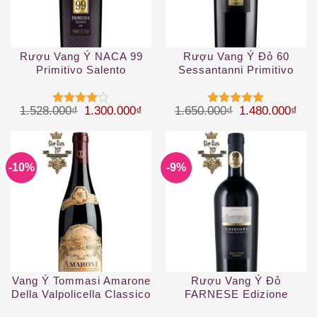
Rượu Vang Ý NACA 99
Rượu Vang Ý Đỏ 60
Primitivo Salento
Sessantanni Primitivo
Giá gốc là: 1.528.000₫.
Giá hiện tại là: 1.300.000₫.
Giá gốc là: 1.
Giá 
1.528.000
₫
1.300.000
₫
1.650.000
₫
1.480.000
₫
Được
Được xếp
xếp hạng
hạng
5
5
4
5 sao
sao
-10%
-9%
Vang Ý Tommasi Amarone
Rượu Vang Ý Đỏ
Della Valpolicella Classico
FARNESE Edizione
DOCG
Cinque Autoctoni