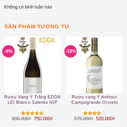
Không có bình luận nào
SẢN PHẨM TƯƠNG TỰ
-6%
-10%
Rượu Vang Ý Trắng EDDA
Rượu vang Ý Antinori
LEI Bianco Salento IGP
Campogrande Orvieto
Classico DOC
Giá gốc là: 800.000₫.
Giá hiện tại là: 750.000₫.
Giá gốc là: 57
Giá hi
800.000
₫
750.000
₫
575.000
₫
520.000
₫
Được xếp
Được
hạng
5
5
xếp hạng