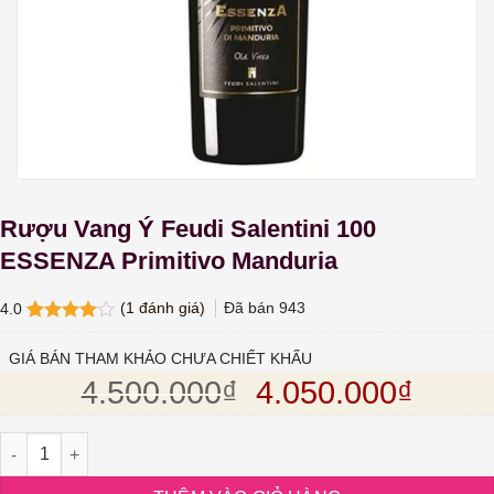
Rượu Vang Ý Feudi Salentini 100
ESSENZA Primitivo Manduria
(
1
đánh giá)
Đã bán
943
4.0
4.0
1
trên
5 dựa
GIÁ BÁN THAM KHẢO CHƯA CHIẾT KHẤU
trên
đánh
Giá gốc là: 4.50
Giá hi
4.500.000
₫
4.050.000
₫
giá
Rượu Vang Ý Feudi Salentini 100 ESSENZA Primitivo Manduria số