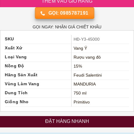
THÊM VÀO GIỎ HÀNG
GỌI: 0985787191
GỌI NGAY: NHẬN GIÁ CHIẾT KHẤU
SKU
HĐ-Y3-45000
Xuất Xứ
Vang Ý
Loại Vang
Rượu vang đỏ
Nồng Độ
15%
Hãng Sản Xuất
Feudi Salentini
Vùng Làm Vang
MANDURIA
Dung Tích
750 ml
Giống Nho
Primitivo
ĐẶT HÀNG NHANH