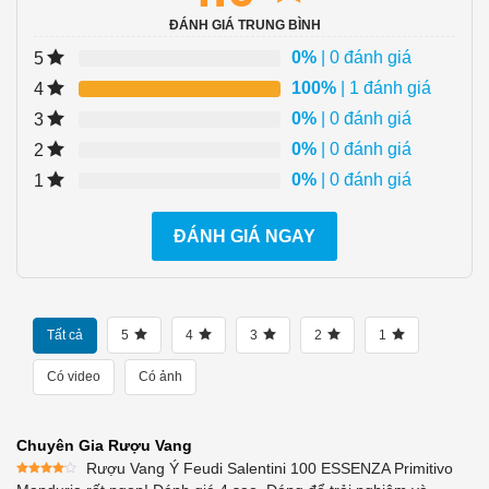
ĐÁNH GIÁ TRUNG BÌNH
0%
| 0 đánh giá
5
100%
| 1 đánh giá
4
0%
| 0 đánh giá
3
0%
| 0 đánh giá
2
0%
| 0 đánh giá
1
ĐÁNH GIÁ NGAY
Tất cả
5
4
3
2
1
Có video
Có ảnh
Chuyên Gia Rượu Vang
Rượu Vang Ý Feudi Salentini 100 ESSENZA Primitivo
Được