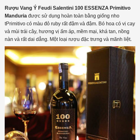
Rượu Vang Ý Feudi Salentini 100 ESSENZA Primitivo
Manduria
được sử dụng hoàn toàn bằng giống nho
tPrimitivo có màu đỏ ruby ​​rất đậm và đậm. Bó hoa có vị cay
và mùi trái cây, hương vị ấm áp, mềm mại, khá tan, nồng
nàn và rất dai dẳng. Một loại rượu đặc trưng và mãnh liệt.