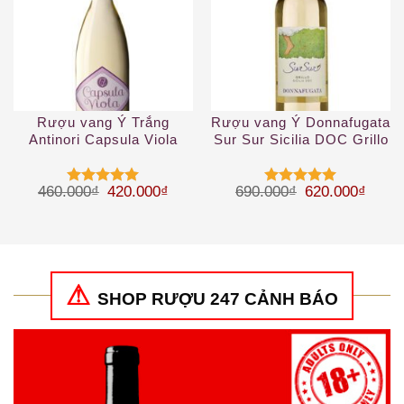
Rượu vang Ý Trắng
Rượu vang Ý Donnafugata
Antinori Capsula Viola
Sur Sur Sicilia DOC Grillo
Toscana IGT
2019
Giá gốc là: 460.000₫.
Giá hiện tại là: 420.000₫.
Giá gốc là: 69
Giá hi
460.000
₫
420.000
₫
690.000
₫
620.000
₫
Được xếp
Được xếp
hạng
5
5
hạng
5
5
sao
sao
SHOP RƯỢU 247 CẢNH BÁO