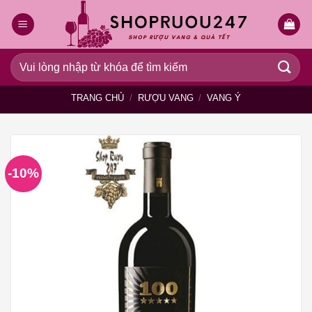
Bỏ
qua
nội
dung
Tìm
kiếm:
TRANG CHỦ
/
RƯỢU VANG
/
VANG Ý
-10%