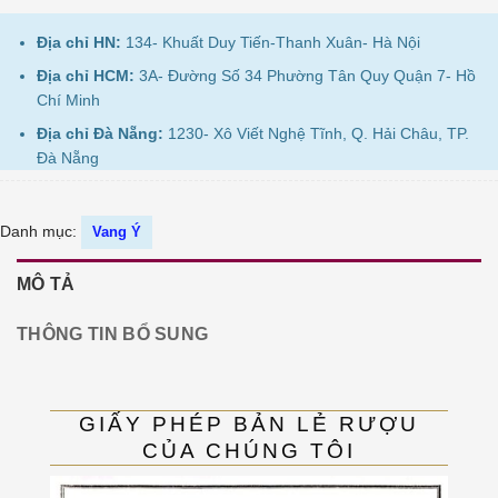
Địa chỉ HN:
134- Khuất Duy Tiến-Thanh Xuân- Hà Nội
Địa chỉ HCM:
3A- Đường Số 34 Phường Tân Quy Quận 7- Hồ
Chí Minh
Địa chỉ Đà Nẵng:
1230- Xô Viết Nghệ Tĩnh, Q. Hải Châu, TP.
Đà Nẵng
Danh mục:
Vang Ý
MÔ TẢ
THÔNG TIN BỔ SUNG
GIẤY PHÉP BẢN LẺ RƯỢU
CỦA CHÚNG TÔI