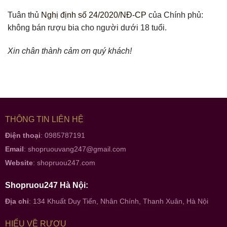
Tuân thủ
Nghị định số 24/2020/NĐ-CP
của Chính phủ:
không bán rượu bia cho người dưới 18 tuổi.
Xin chân thành cảm ơn quý khách!
THÔNG TIN LIÊN HỆ
Điện thoại
: 0985787191
Email
:
shopruouvang247@gmail.com
Website
:
shopruou247.com
Shopruou247 Hà Nội:
Địa chỉ
: 134 Khuất Duy Tiến, Nhân Chính, Thanh Xuân, Hà Nội
HIỂU VỀ RƯỢU