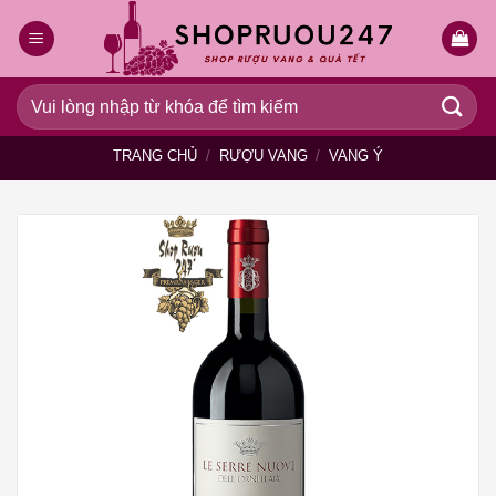
Bỏ
qua
nội
dung
Tìm
kiếm:
TRANG CHỦ
/
RƯỢU VANG
/
VANG Ý