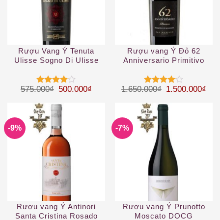
Rượu Vang Ý Tenuta
Rượu vang Ý Đỏ 62
Ulisse Sogno Di Ulisse
Anniversario Primitivo
Montepulciano DAbruzzo
Giá gốc là: 575.000₫.
Giá hiện tại là: 500.000₫.
Giá gốc là: 1.
Giá 
575.000
₫
500.000
₫
1.650.000
₫
1.500.000
₫
Được
Được
xếp hạng
xếp hạng
4
5 sao
4
5 sao
-9%
-7%
Rượu vang Ý Antinori
Rượu vang Ý Prunotto
Santa Cristina Rosado
Moscato DOCG