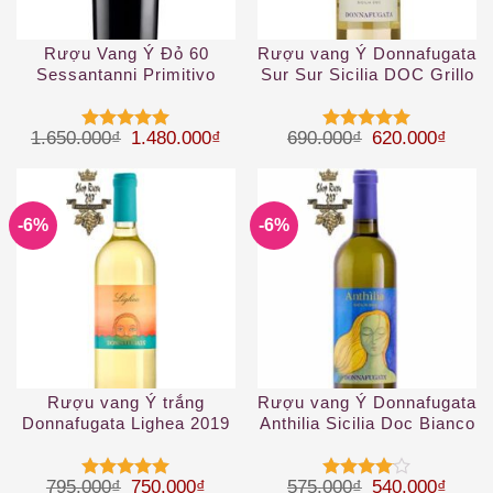
Rượu Vang Ý Đỏ 60
Rượu vang Ý Donnafugata
Sessantanni Primitivo
Sur Sur Sicilia DOC Grillo
2019
Giá gốc là: 1.650.000₫.
Giá hiện tại là: 1.480.000₫.
Giá gốc là: 69
Giá hi
1.650.000
₫
1.480.000
₫
690.000
₫
620.000
₫
Được xếp
Được xếp
hạng
5
5
hạng
5
5
sao
sao
-6%
-6%
Rượu vang Ý trắng
Rượu vang Ý Donnafugata
Donnafugata Lighea 2019
Anthilia Sicilia Doc Bianco
2019
Giá gốc là: 795.000₫.
Giá hiện tại là: 750.000₫.
Giá gốc là: 57
Giá hi
795.000
₫
750.000
₫
575.000
₫
540.000
₫
Được xếp
Được