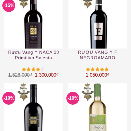
-15%
Rượu Vang Ý NACA 99
RƯỢU VANG Ý F
Primitivo Salento
NEGROAMARO
Giá gốc là: 1.528.000₫.
Giá hiện tại là: 1.300.000₫.
1.528.000
₫
1.300.000
₫
1.050.000
₫
Được
Được xếp
xếp hạng
hạng
4.67
4
5 sao
5 sao
-10%
-10%