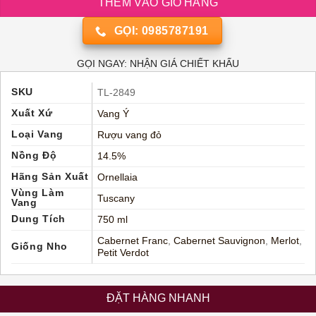
THÊM VÀO GIỎ HÀNG
GỌI: 0985787191
GỌI NGAY: NHẬN GIÁ CHIẾT KHẤU
SKU
TL-2849
Xuất Xứ
Vang Ý
Loại Vang
Rượu vang đỏ
Nồng Độ
14.5%
Hãng Sản Xuất
Ornellaia
Vùng Làm
Tuscany
Vang
Dung Tích
750 ml
Cabernet Franc
,
Cabernet Sauvignon
,
Merlot
,
Giống Nho
Petit Verdot
ĐẶT HÀNG NHANH