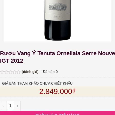
Rượu Vang Ý Tenuta Ornellaia Serre Nouve
IGT 2012
(đánh giá)
Đã bán
0
Được
xếp
GIÁ BÁN THAM KHẢO CHƯA CHIẾT KHẤU
hạng
2.849.000
₫
0.0
5
sao
Rượu Vang Ý Tenuta Ornellaia Serre Nouve IGT 2012 số lượng