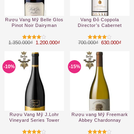
Rượu Vang Mỹ Belle Glos
Vang Đỏ Coppola
Pinot Noir Dairyman
Director’s Cabernet
Sauvignon
Giá gốc là: 1.350.000₫.
Giá hiện tại là: 1.200.000₫.
Giá gốc là: 70
Giá hi
1.350.000
₫
1.200.000
₫
700.000
₫
630.000
₫
Được
Được
xếp hạng
xếp hạng
4
5 sao
4
5 sao
-10%
-15%
Rượu Vang Mỹ J.Lohr
Rượu vang Mỹ Freemark
Vineyard Series Tower
Abbey Chardonnay
Road Petite Sirah