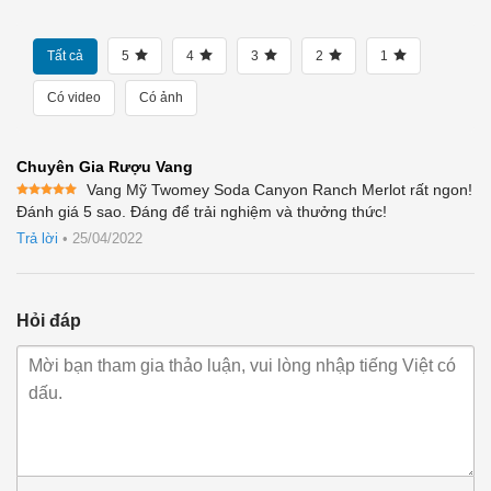
Tất cả
5
4
3
2
1
Có video
Có ảnh
Chuyên Gia Rượu Vang
Vang Mỹ Twomey Soda Canyon Ranch Merlot rất ngon!
Được xếp
Đánh giá 5 sao. Đáng để trải nghiệm và thưởng thức!
hạng
5
5
sao
Trả lời
•
25/04/2022
Hỏi đáp