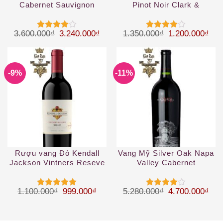
Cabernet Sauvignon
Pinot Noir Clark &
Telephone
Giá gốc là: 3.600.000₫.
Giá hiện tại là: 3.240.000₫.
Giá gốc là: 1.
Giá 
3.600.000
₫
3.240.000
₫
1.350.000
₫
1.200.000
₫
Được
Được
xếp hạng
xếp hạng
4
5 sao
4
5 sao
-9%
-11%
Rượu vang Đỏ Kendall
Vang Mỹ Silver Oak Napa
Jackson Vintners Reseve
Valley Cabernet
Merlot Sonoma
Sauvignon
Giá gốc là: 1.100.000₫.
Giá hiện tại là: 999.000₫.
Giá gốc là: 5.
Giá 
1.100.000
₫
999.000
₫
5.280.000
₫
4.700.000
₫
Được xếp
Được
hạng
5
5
xếp hạng
sao
4
5 sao