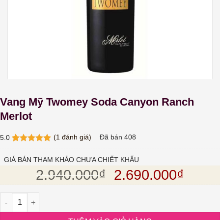
Vang Mỹ Twomey Soda Canyon Ranch
Merlot
(
1
đánh giá)
Đã bán
408
5.0
5.0
1
trên 5
dựa trên
GIÁ BÁN THAM KHẢO CHƯA CHIẾT KHẤU
đánh giá
Giá gốc là: 2.94
Giá hi
2.940.000
₫
2.690.000
₫
Vang Mỹ Twomey Soda Canyon Ranch Merlot số lượng