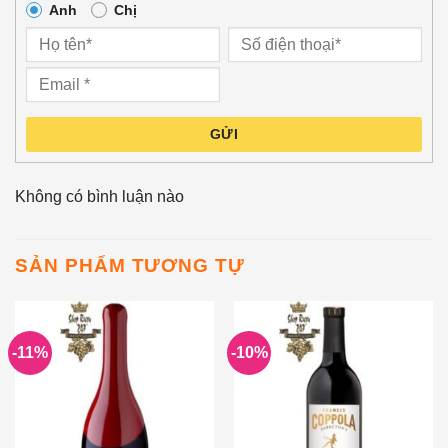
Anh
Chị
GỬI
Không có bình luận nào
SẢN PHẨM TƯƠNG TỰ
-11%
-10%