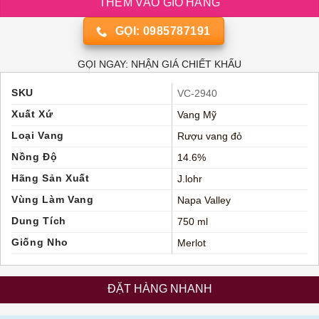
THÊM VÀO GIỎ HÀNG
GỌI: 0985787191
GỌI NGAY: NHẬN GIÁ CHIẾT KHẤU
SKU
VC-2940
Xuất Xứ
Vang Mỹ
Loại Vang
Rượu vang đỏ
Nồng Độ
14.6%
Hãng Sản Xuất
J.lohr
Vùng Làm Vang
Napa Valley
Dung Tích
750 ml
Giống Nho
Merlot
ĐẶT HÀNG NHANH