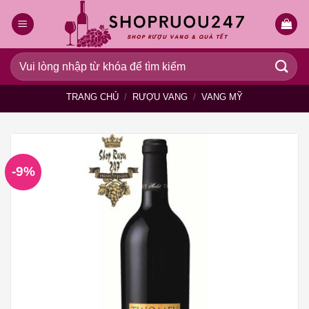
Bỏ
qua
nội
dung
Tìm
kiếm:
TRANG CHỦ
/
RƯỢU VANG
/
VANG MỸ
-9%