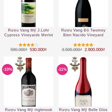
Rượu Vang Mỹ J.Lohr
Rượu Vang Đỏ Twomey
Cypress Vineyards Merlot
Bien Nacido Vineyard
Pinot Noir
Giá gốc là: 590.000₫.
Giá hiện tại là: 530.000₫.
Giá gốc là: 3.
Giá 
590.000
₫
530.000
₫
3.500.000
₫
2.900.000
₫
Được
Được xếp
xếp hạng
hạng
5
5
4
5 sao
sao
-10%
-11%
Rượu Vang Mỹ Inglenook
Rượu Vang Mỹ Belle Glos