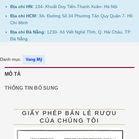
Địa chỉ HN:
134- Khuất Duy Tiến-Thanh Xuân- Hà Nội
Địa chỉ HCM:
3A- Đường Số 34 Phường Tân Quy Quận 7- Hồ
Chí Minh
Địa chỉ Đà Nẵng:
1230- Xô Viết Nghệ Tĩnh, Q. Hải Châu, TP.
Đà Nẵng
Danh mục:
Vang Mỹ
MÔ TẢ
THÔNG TIN BỔ SUNG
GIẤY PHÉP BẢN LẺ RƯỢU
CỦA CHÚNG TÔI