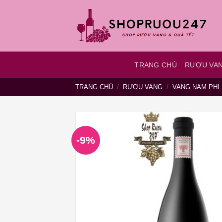
Bỏ
qua
nội
dung
TRANG CHỦ
RƯỢU VA
TRANG CHỦ
/
RƯỢU VANG
/
VANG NAM PHI
-9%