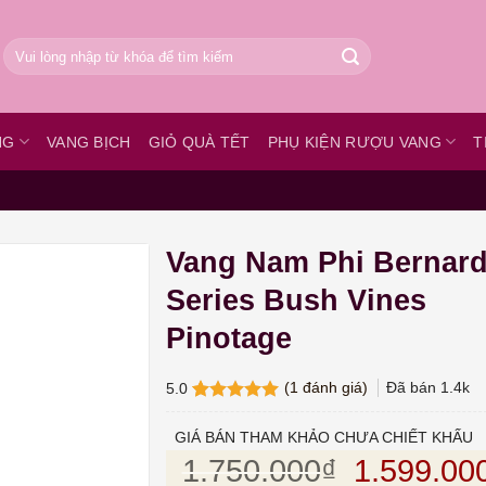
Tìm
kiếm:
NG
VANG BỊCH
GIỎ QUÀ TẾT
PHỤ KIỆN RƯỢU VANG
T
Vang Nam Phi Bernar
Series Bush Vines
Pinotage
(
1
đánh giá)
Đã bán
1.4k
5.0
5.0
1
trên 5
dựa trên
GIÁ BÁN THAM KHẢO CHƯA CHIẾT KHẤU
đánh giá
Giá gốc l
1.750.000
₫
1.599.00