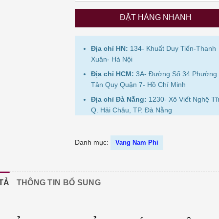
ĐẶT HÀNG NHANH
Địa chỉ HN:
134- Khuất Duy Tiến-Thanh
Xuân- Hà Nội
Địa chỉ HCM:
3A- Đường Số 34 Phường
Tân Quy Quận 7- Hồ Chí Minh
Địa chỉ Đà Nẵng:
1230- Xô Viết Nghệ Tĩ
Q. Hải Châu, TP. Đà Nẵng
Danh mục:
Vang Nam Phi
TẢ
THÔNG TIN BỔ SUNG