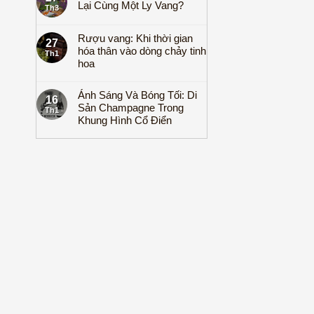
Lại Cùng Một Ly Vang?
Th3
Rượu vang: Khi thời gian
27
hóa thân vào dòng chảy tinh
Th1
hoa
Ánh Sáng Và Bóng Tối: Di
16
Sản Champagne Trong
Th1
Khung Hình Cổ Điển