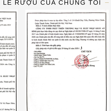
N LẺ RƯỢU CỦA CHÚNG TÔI