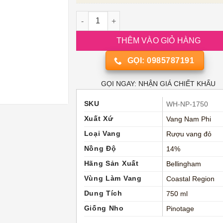
Vang Nam Phi Bernard Series Bush Vines P
THÊM VÀO GIỎ HÀNG
GỌI: 0985787191
GỌI NGAY: NHẬN GIÁ CHIẾT KHẤU
SKU
WH-NP-1750
Xuất Xứ
Vang Nam Phi
Loại Vang
Rượu vang đỏ
Nồng Độ
14%
Hãng Sản Xuất
Bellingham
Vùng Làm Vang
Coastal Region
Dung Tích
750 ml
Giống Nho
Pinotage