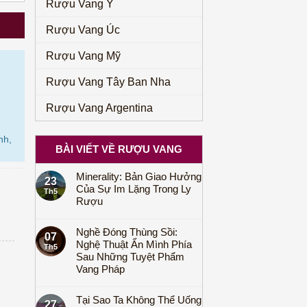
Rượu Vang Ý
Rượu Vang Úc
Rượu Vang Mỹ
Rượu Vang Tây Ban Nha
Rượu Vang Argentina
nh,
BÀI VIẾT VỀ RƯỢU VANG
Minerality: Bản Giao Hưởng
23
Của Sự Im Lặng Trong Ly
Th5
Rượu
Nghề Đóng Thùng Sồi:
07
Nghệ Thuật Ẩn Mình Phía
Th5
Sau Những Tuyệt Phẩm
Vang Pháp
Tại Sao Ta Không Thể Uống
27