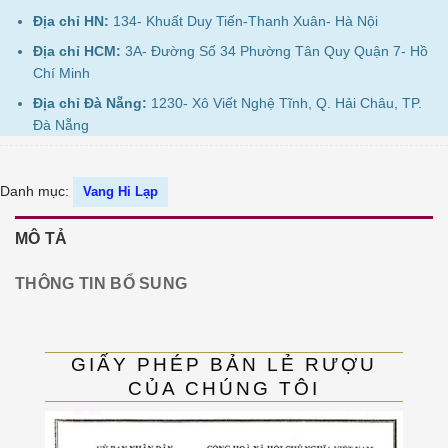
Địa chỉ HN:
134- Khuất Duy Tiến-Thanh Xuân- Hà Nội
Địa chỉ HCM:
3A- Đường Số 34 Phường Tân Quy Quận 7- Hồ
Chí Minh
Địa chỉ Đà Nẵng:
1230- Xô Viết Nghệ Tĩnh, Q. Hải Châu, TP.
Đà Nẵng
Danh mục:
Vang Hi Lạp
MÔ TẢ
THÔNG TIN BỔ SUNG
GIẤY PHÉP BẢN LẺ RƯỢU
CỦA CHÚNG TÔI