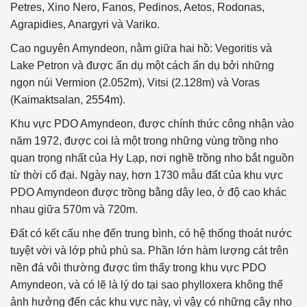
Petres, Xino Nero, Fanos, Pedinos, Aetos, Rodonas,
Agrapidies, Anargyri và Variko.
Cao nguyên Amyndeon, nằm giữa hai hồ: Vegoritis và
Lake Petron và được ẩn dụ một cách ẩn dụ bởi những
ngọn núi Vermion (2.052m), Vitsi (2.128m) và Voras
(Kaimaktsalan, 2554m).
Khu vực PDO Amyndeon, được chính thức công nhận vào
năm 1972, được coi là một trong những vùng trồng nho
quan trọng nhất của Hy Lạp, nơi nghề trồng nho bắt nguồn
từ thời cổ đại. Ngày nay, hơn 1730 mẫu đất của khu vực
PDO Amyndeon được trồng bằng dây leo, ở độ cao khác
nhau giữa 570m và 720m.
Đất có kết cấu nhẹ đến trung bình, có hệ thống thoát nước
tuyệt vời và lớp phủ phù sa. Phần lớn hàm lượng cát trên
nền đá vôi thường được tìm thấy trong khu vực PDO
Amyndeon, và có lẽ là lý do tại sao phylloxera không thể
ảnh hưởng đến các khu vực này, vì vậy có những cây nho