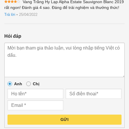
Vang Trắng Hy Lạp Alpha Estate Sauvignon Blanc 2019
Được
rất ngon! Đánh giá 4 sao. Đáng để trải nghiệm và thưởng thức!
xếp
hạng
4
Trả lời
•
25/04/2022
5 sao
Hỏi đáp
Anh
Chị
GỬI