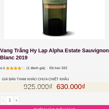
Vang Trắng Hy Lạp Alpha Estate Sauvignon
Blanc 2019
(
1
đánh giá)
Đã bán
582
4.0
4.0
1
trên
5 dựa
GIÁ BÁN THAM KHẢO CHƯA CHIẾT KHẤU
trên
đánh
Giá gốc là: 925.
Giá hiện
925.000
₫
630.000
₫
giá
Vang Trắng Hy Lạp Alpha Estate Sauvignon Blanc 2019 số lượng