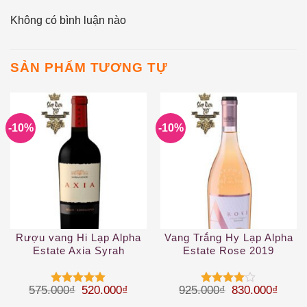
Không có bình luận nào
SẢN PHẨM TƯƠNG TỰ
-10%
-10%
Rượu vang Hi Lạp Alpha
Vang Trắng Hy Lạp Alpha
Estate Axia Syrah
Estate Rose 2019
Xinomavro
Giá gốc là: 575.000₫.
Giá hiện tại là: 520.000₫.
Giá gốc là: 92
Giá hi
575.000
₫
520.000
₫
925.000
₫
830.000
₫
Được xếp
Được
hạng
5
5
xếp hạng