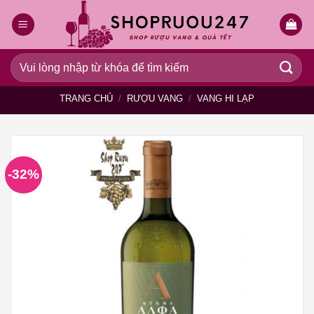
Bỏ
qua
nội
dung
Tìm
kiếm:
TRANG CHỦ
/
RƯỢU VANG
/
VANG HI LẠP
-32%