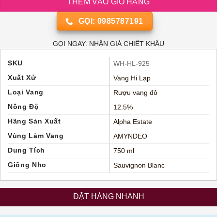
THÊM VÀO GIỎ HÀNG
GỌI: 0985787191
GỌI NGAY: NHẬN GIÁ CHIẾT KHẤU
SKU
WH-HL-925
Xuất Xứ
Vang Hi Lạp
Loại Vang
Rượu vang đỏ
Nồng Độ
12.5%
Hãng Sản Xuất
Alpha Estate
Vùng Làm Vang
AMYNDEO
Dung Tích
750 ml
Giống Nho
Sauvignon Blanc
ĐẶT HÀNG NHANH