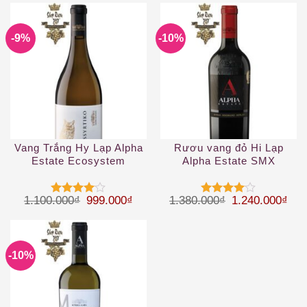
sao
4
5 sao
-9%
-10%
Vang Trắng Hy Lạp Alpha
Rươu vang đỏ Hi Lạp
Estate Ecosystem
Alpha Estate SMX
Assyrtiko 2019
Giá gốc là: 1.100.000₫.
Giá hiện tại là: 999.000₫.
Giá gốc là: 1.
Giá 
1.100.000
₫
999.000
₫
1.380.000
₫
1.240.000
₫
Được
Được
xếp hạng
xếp hạng
4
5 sao
4
5 sao
-10%