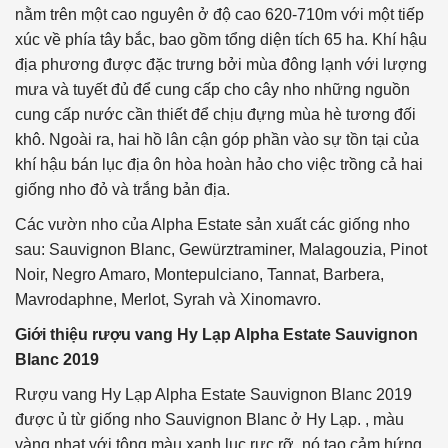
nằm trên một cao nguyên ở độ cao 620-710m với một tiếp
xúc về phía tây bắc, bao gồm tổng diện tích 65 ha. Khí hậu
địa phương được đặc trưng bởi mùa đông lạnh với lượng
mưa và tuyết đủ để cung cấp cho cây nho những nguồn
cung cấp nước cần thiết để chịu đựng mùa hè tương đối
khô. Ngoài ra, hai hồ lân cận góp phần vào sự tồn tại của
khí hậu bán lục địa ôn hòa hoàn hảo cho việc trồng cả hai
giống nho đỏ và trắng bản địa.
Các vườn nho của Alpha Estate sản xuất các giống nho
sau: Sauvignon Blanc, Gewürztraminer, Malagouzia, Pinot
Noir, Negro Amaro, Montepulciano, Tannat, Barbera,
Mavrodaphne, Merlot, Syrah và Xinomavro.
Giới thiệu rượu vang Hy Lạp Alpha Estate Sauvignon
Blanc 2019
Rượu vang Hy Lạp Alpha Estate Sauvignon Blanc 2019
được ủ từ giống nho Sauvignon Blanc ở Hy Lạp. , màu
vàng nhạt với tông màu xanh lục rực rỡ, nó tạo cảm hứng