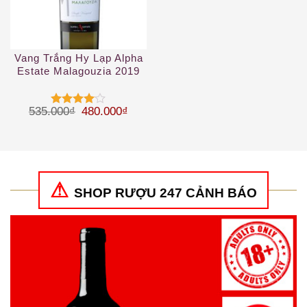
Vang Trắng Hy Lạp Alpha
Estate Malagouzia 2019
Giá gốc là: 535.000₫.
Giá hiện tại là: 480.000₫.
535.000
₫
480.000
₫
Được
xếp hạng
4
5 sao
SHOP RƯỢU 247 CẢNH BÁO