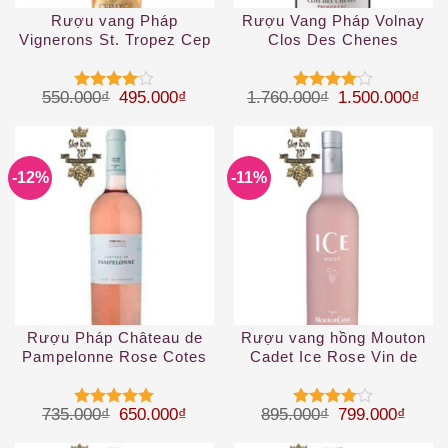
Rượu vang Pháp
Rượu Vang Pháp Volnay
Vignerons St. Tropez Cep
Clos Des Chenes
d’OR Rose Cotes
Provence
Giá gốc là: 550.000₫.
Giá hiện tại là: 495.000₫.
Giá gốc là: 1.
Giá 
550.000
₫
495.000
₫
1.760.000
₫
1.500.000
₫
Được
Được
xếp hạng
xếp hạng
4
5 sao
4
5 sao
-12%
-11%
Rượu Pháp Château de
Rượu vang hồng Mouton
Pampelonne Rose Cotes
Cadet Ice Rose Vin de
de Provence
France
Giá gốc là: 735.000₫.
Giá hiện tại là: 650.000₫.
Giá gốc là: 89
Giá hi
735.000
₫
650.000
₫
895.000
₫
799.000
₫
Được xếp
Được
hạng
5
5
xếp hạng