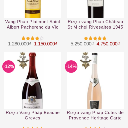
Vang Pháp Plaimont Saint
Rượu vang Pháp Château
Albert Pacherenc du Vic
St Michel Rivesaltes 1945
Bilh 50 cL White
Giá gốc là: 1.280.000₫.
Giá hiện tại là: 1.150.000₫.
Giá gốc là: 5.
Giá 
1.280.000
₫
1.150.000
₫
5.250.000
₫
4.750.000
₫
Được
Được xếp
xếp hạng
hạng
5
5
4
5 sao
sao
-12%
-14%
Rượu Vang Pháp Beaune
Rượu vang Pháp Cotes de
Greves
Provence Heritage Carte
Noire 2019