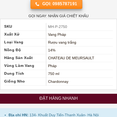
GỌI: 0985787191
GỌI NGAY: NHẬN GIÁ CHIẾT KHẤU
SKU
MH-P-2750
Xuất Xứ
Vang Pháp
Loại Vang
Rượu vang trắng
Nồng Độ
14%
Hãng Sản Xuất
CHATEAU DE MEURSAULT
Vùng Làm Vang
Pháp
Dung Tích
750 ml
Giống Nho
Chardonnay
ĐẶT HÀNG NHANH
Địa chỉ HN:
134- Khuất Duy Tiến-Thanh Xuân- Hà Nội