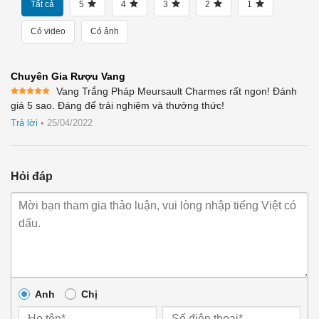
Tất cả
5
4
3
2
1
Có video
Có ảnh
Chuyên Gia Rượu Vang
Vang Trắng Pháp Meursault Charmes rất ngon! Đánh
Được xếp
giá 5 sao. Đáng để trải nghiệm và thưởng thức!
hạng
5
5
sao
Trả lời
•
25/04/2022
Hỏi đáp
Anh
Chị