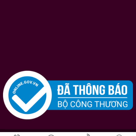
Bản quyền © 2026
Shopruou247.com
chúng tôi luôn nỗ lực hết mình vì sự