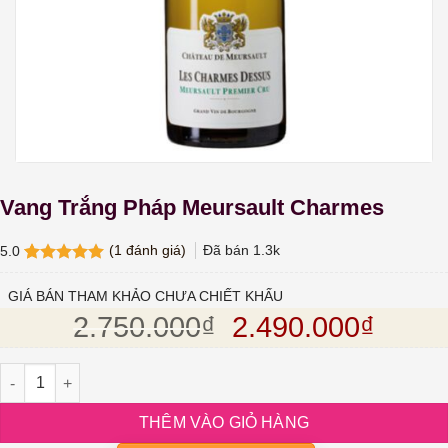
Vang Trắng Pháp Meursault Charmes
(
1
đánh giá)
Đã bán
1.3k
5.0
5.0
1
trên 5
dựa trên
GIÁ BÁN THAM KHẢO CHƯA CHIẾT KHẤU
đánh giá
Giá gốc là: 2.75
Giá hi
2.750.000
₫
2.490.000
₫
Vang Trắng Pháp Meursault Charmes số lượng
THÊM VÀO GIỎ HÀNG