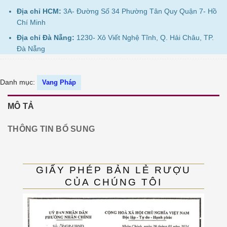
Địa chỉ HCM:
3A- Đường Số 34 Phường Tân Quy Quận 7- Hồ
Chí Minh
Địa chỉ Đà Nẵng:
1230- Xô Viết Nghệ Tĩnh, Q. Hải Châu, TP.
Đà Nẵng
Danh mục:
Vang Pháp
MÔ TẢ
THÔNG TIN BỔ SUNG
GIẤY PHÉP BẢN LẺ RƯỢU
CỦA CHÚNG TÔI