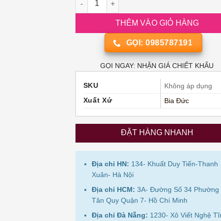
THÊM VÀO GIỎ HÀNG
GỌI: 0985787191
GỌI NGAY: NHẬN GIÁ CHIẾT KHẤU
SKU
Không áp dụng
Xuất Xứ
Bia Đức
ĐẶT HÀNG NHANH
Địa chỉ HN:
134- Khuất Duy Tiến-Thanh
Xuân- Hà Nội
Địa chỉ HCM:
3A- Đường Số 34 Phường
Tân Quy Quận 7- Hồ Chí Minh
Địa chỉ Đà Nẵng:
1230- Xô Viết Nghệ Tĩ