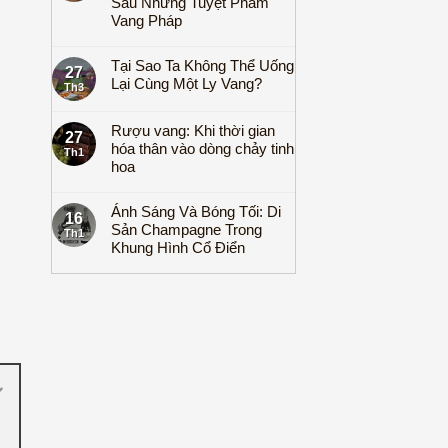
Sau Những Tuyệt Phẩm
Vang Pháp
Tại Sao Ta Không Thể Uống
27
Lại Cùng Một Ly Vang?
Th3
Rượu vang: Khi thời gian
27
hóa thân vào dòng chảy tinh
Th1
hoa
Ánh Sáng Và Bóng Tối: Di
16
Sản Champagne Trong
Th1
Khung Hình Cổ Điển