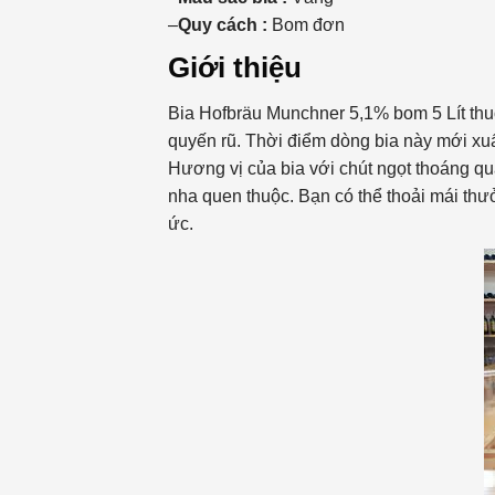
–
Quy cách :
Bom đơn
Giới thiệu
Bia Hofbräu Munchner 5,1% bom 5 Lít th
quyến rũ. Thời điểm dòng bia này mới xuấ
Hương vị của bia với chút ngọt thoáng q
nha quen thuộc. Bạn có thể thoải mái thưở
ức.