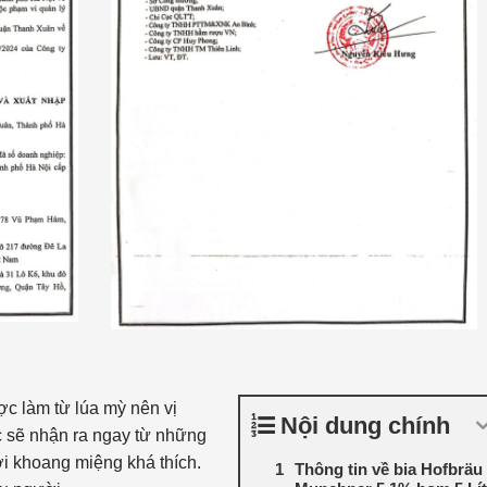
c làm từ lúa mỳ nên vị
Nội dung chính
 sẽ nhận ra ngay từ những
ơi khoang miệng khá thích.
Thông tin về bia Hofbräu