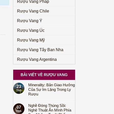
Rượu Vang Pháp
Rượu Vang Chile
Rượu Vang Ý
Rượu Vang Úc
Rượu Vang Mỹ
Rượu Vang Tây Ban Nha
Rượu Vang Argentina
BÀI VIẾT VỀ RƯỢU VANG
Minerality: Bản Giao Hưởng
23
Của Sự Im Lặng Trong Ly
Th5
Rượu
Nghề Đóng Thùng Sồi:
07
Nghệ Thuật Ẩn Mình Phía
Th5