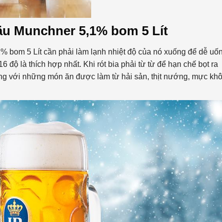
äu Munchner 5,1% bom 5 Lít
% bom 5 Lít cần phải làm lạnh nhiệt độ của nó xuống để dễ uố
6 độ là thích hợp nhất. Khi rót bia phải từ từ để hạn chế bọt ra
ng với những món ăn được làm từ hải sản, thịt nướng, mực kh