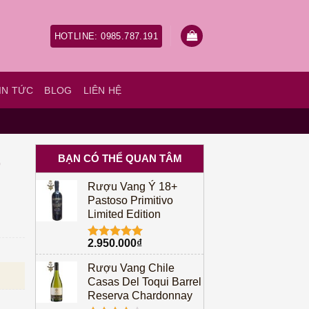
HOTLINE: 0985.787.191
IN TỨC
BLOG
LIÊN HỆ
BẠN CÓ THỂ QUAN TÂM
r
Rượu Vang Ý 18+
Pastoso Primitivo
Limited Edition
2.950.000
₫
Được xếp
hạng
5.00
Rượu Vang Chile
5 sao
Casas Del Toqui Barrel
Reserva Chardonnay
ượng