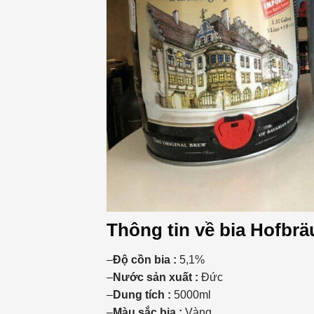
Thông tin về bia Hofbr
–
Độ cồn bia :
5,1%
–
Nước sản xuất :
Đức
–
Dung tích :
5000ml
–
Màu sắc bia :
Vàng