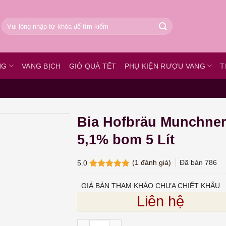
Tìm
kiếm:
NG
VANG BỊCH
GIỎ QUÀ TẾT
PHỤ KIỆN RƯỢU VANG
T
Bia Hofbräu Munchne
5,1% bom 5 Lít
(
1
đánh giá)
Đã bán
786
5.0
5.0
1
trên 5
dựa trên
GIÁ BÁN THAM KHẢO CHƯA CHIẾT KHẤU
đánh giá
Liên hệ
Bia Hofbräu Munchner 5,1% bom 5 Lít số l