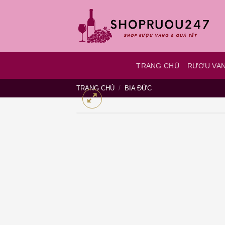
Bỏ
qua
nội
dung
TRANG CHỦ
RƯỢU VA
TRANG CHỦ
/
BIA ĐỨC