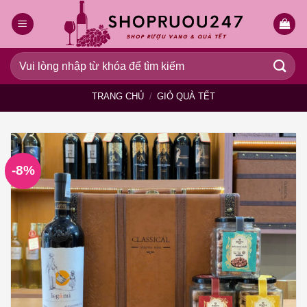
Bỏ
qua
nội
dung
Tìm
kiếm:
TRANG CHỦ
/
GIỎ QUÀ TẾT
-8%