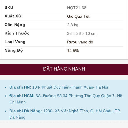
SKU
HQT21-68
Xuất Xứ
Giỏ Quà Tết
Cân Nặng
2.3 kg
Kích Thước
36 × 36 × 10 cm
Loại Vang
Rượu vang đỏ
Nồng Độ
14.5%
ĐẶT HÀNG NHANH
Địa chỉ HN:
134- Khuất Duy Tiến-Thanh Xuân- Hà Nội
Địa chỉ HCM:
3A- Đường Số 34 Phường Tân Quy Quận 7- Hồ
Chí Minh
Địa chỉ Đà Nẵng:
1230- Xô Viết Nghệ Tĩnh, Q. Hải Châu, TP.
Đà Nẵng