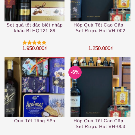
Set quà tết đặc biệt nhập
Hộp Quà Tết Cao Cấp –
khẩu Bỉ HQT21-89
Set Rượu Hạt VH-002
1.950.000
₫
1.250.000
₫
Được xếp
hạng
5
5
sao
-6%
Quà Tết Tặng Sếp
Hộp Quà Tết Cao Cấp –
Set Rượu Hạt VH-003