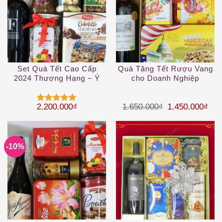
Set Quà Tết Cao Cấp
Quà Tặng Tết Rượu Vang
2024 Thượng Hạng – Ý
cho Doanh Nghiệp
Limited HQT21-76
Giá gốc là: 1.
Giá 
2.200.000
₫
1.650.000
₫
1.450.000
₫
Được xếp
hạng
5
5
sao
-10%