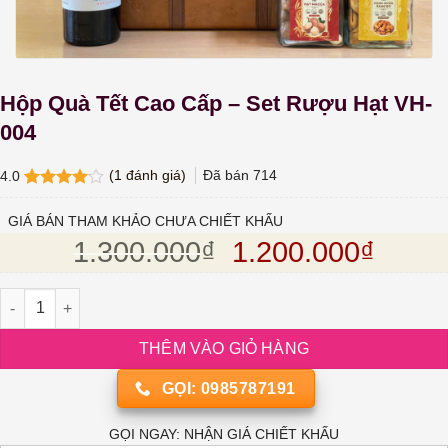
Hộp Quà Tết Cao Cấp – Set Rượu Hạt VH-
004
(
1
đánh giá)
Đã bán
714
4.0
4.0
1
trên
5 dựa
GIÁ BÁN THAM KHẢO CHƯA CHIẾT KHẤU
trên
đánh
Giá gốc là: 1.30
Giá hi
1.300.000
₫
1.200.000
₫
giá
Hộp Quà Tết Cao Cấp – Set Rượu Hạt VH-004 số lượng
THÊM VÀO GIỎ HÀNG
GỌI: 0985787191
GỌI NGAY: NHẬN GIÁ CHIẾT KHẤU