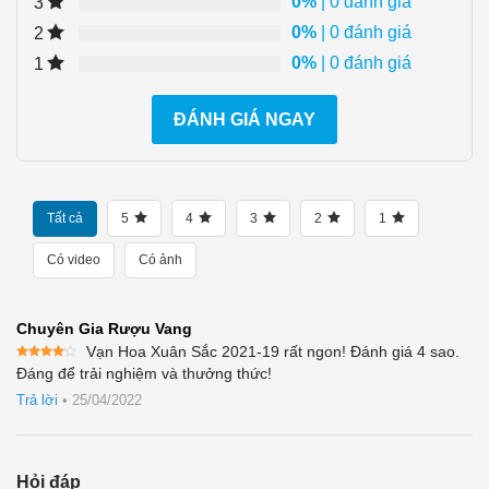
0%
| 0 đánh giá
3
0%
| 0 đánh giá
2
0%
| 0 đánh giá
1
ĐÁNH GIÁ NGAY
Tất cả
5
4
3
2
1
Có video
Có ảnh
Chuyên Gia Rượu Vang
Vạn Hoa Xuân Sắc 2021-19 rất ngon! Đánh giá 4 sao.
Được
Đáng để trải nghiệm và thưởng thức!
xếp
hạng
4
Trả lời
•
25/04/2022
5 sao
Hỏi đáp