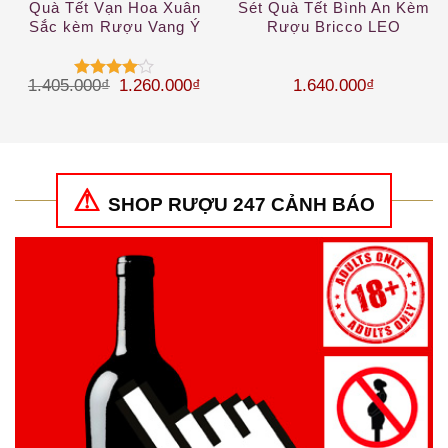
Quà Tết Vạn Hoa Xuân
Sét Quà Tết Bình An Kèm
Sắc kèm Rượu Vang Ý
Rượu Bricco LEO
sang trọng
Primitivo
Giá gốc là: 1.405.000₫.
Giá hiện tại là: 1.260.000₫.
1.405.000
₫
1.260.000
₫
1.640.000
₫
Được
xếp hạng
4
5 sao
SHOP RƯỢU 247 CẢNH BÁO