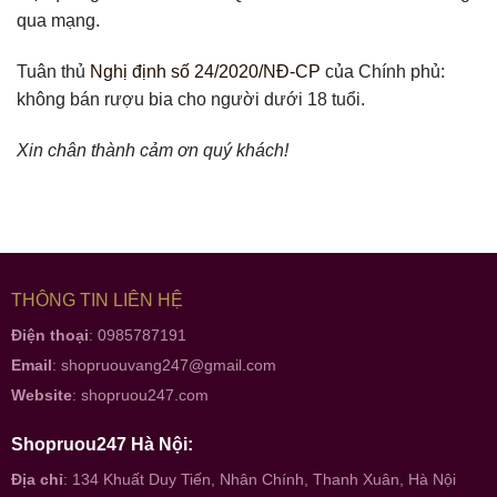
qua mạng.
Tuân thủ
Nghị định số 24/2020/NĐ-CP
của Chính phủ:
không bán rượu bia cho người dưới 18 tuổi.
Xin chân thành cảm ơn quý khách!
THÔNG TIN LIÊN HỆ
Điện thoại
: 0985787191
Email
:
shopruouvang247@gmail.com
Website
:
shopruou247.com
Shopruou247 Hà Nội:
Địa chỉ
: 134 Khuất Duy Tiến, Nhân Chính, Thanh Xuân, Hà Nội