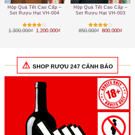
Hộp Quà Tết Cao Cấp –
Hộp Quà Tết Cao Cấp –
Set Rượu Hạt VH-004
Set Rượu Hạt VH-003
Giá gốc là: 1.300.000₫.
Giá hiện tại là: 1.200.000₫.
Giá gốc là: 85
Giá hi
1.300.000
₫
1.200.000
₫
850.000
₫
800.000
₫
Được
Được
xếp hạng
xếp hạng
4
5 sao
4
5 sao
SHOP RƯỢU 247 CẢNH BÁO