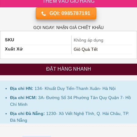
THÊM VÀO GIỎ HÀNG
GỌI: 0985787191
GỌI NGAY: NHẬN GIÁ CHIẾT KHẤU
SKU
Không áp dụng
Xuất Xứ
Giỏ Quà Tết
ĐẶT HÀNG NHANH
Địa chỉ HN:
134- Khuất Duy Tiến-Thanh Xuân- Hà Nội
Địa chỉ HCM:
3A- Đường Số 34 Phường Tân Quy Quận 7- Hồ
Chí Minh
Địa chỉ Đà Nẵng:
1230- Xô Viết Nghệ Tĩnh, Q. Hải Châu, TP.
Đà Nẵng