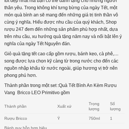
tốt đẹp nhất mà bạn có thể dành tặng cho những người
thân yêu. Trong không khí tưng bừng của ngày Tết, một
món quà bình an sẽ mang đến những giá trị tinh thần vô
cùng ý nghĩa. Hiểu được nhu cầu của quý khách, Shop
rượu 247 đem đến những sản phẩm phù hợp nhất, dựa
trên nhu cầu, xu hướng quà tặng năm nay và nổi bật lên ý
nghĩa của ngày Tết Nguyên đán.
Giỏ quà tặng tết cao cấp gồm rượu, bánh kẹo, cà phê,…
song được lựa chọn kỹ càng từ trong nước cho đến các
nguồn nhập khẩu từ nước ngoài, giúp hương vị trở nên
phong phú hơn.
Thành phần trong một set :Quà Tết Bình An Kèm Rượu
Vang Bricco LEO Primitivo gồm
Trọng
Số
Thành phần
Xuất xứ
lượng
lượng
Rượu Bricco
Ý
750ml
1
Bánh quy hỗn hợp hiệu