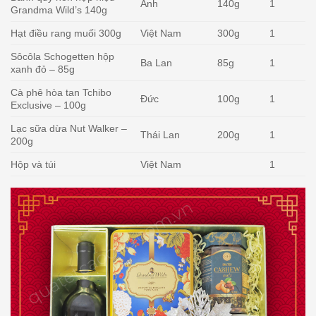
Anh
140g
1
Grandma Wild’s 140g
Hạt điều rang muối 300g
Việt Nam
300g
1
Sôcôla Schogetten hộp
Ba Lan
85g
1
xanh đỏ – 85g
Cà phê hòa tan Tchibo
Đức
100g
1
Exclusive – 100g
Lạc sữa dừa Nut Walker –
Thái Lan
200g
1
200g
Hộp và túi
Việt Nam
1