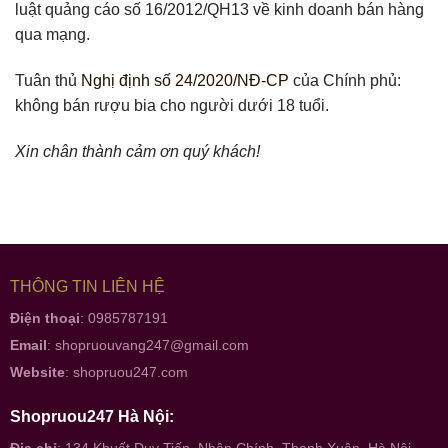
luật quảng cáo số 16/2012/QH13 về kinh doanh bán hàng
qua mạng.
Tuân thủ
Nghị định số 24/2020/NĐ-CP
của Chính phủ:
không bán rượu bia cho người dưới 18 tuổi.
Xin chân thành cảm ơn quý khách!
THÔNG TIN LIÊN HỆ
Điện thoại
: 0985787191
Email
:
shopruouvang247@gmail.com
Website
:
shopruou247.com
Shopruou247 Hà Nội: