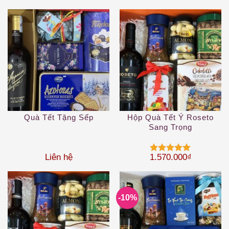
Quà Tết Tặng Sếp
Hộp Quà Tết Ý Roseto
Sang Trọng
Liên hệ
1.570.000
₫
Được xếp
hạng
5
5
sao
-10%