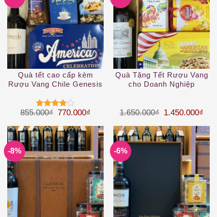
Quà tết cao cấp kèm
Quà Tặng Tết Rượu Vang
Rượu Vang Chile Genesis
cho Doanh Nghiệp
Giá gốc là: 855.000₫.
Giá hiện tại là: 770.000₫.
Giá gốc là: 1.
Giá 
855.000
₫
770.000
₫
1.650.000
₫
1.450.000
₫
Được
xếp hạng
4
5 sao
-8%
-6%