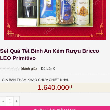
Sét Quà Tết Bình An Kèm Rượu Bricco
LEO Primitivo
(đánh giá)
Đã bán
0
Được
xếp
GIÁ BÁN THAM KHẢO CHƯA CHIẾT KHẤU
hạng
1.640.000
₫
0.0
5
sao
Sét Quà Tết Bình An Kèm Rượu Bricco LEO Primitivo số lượng