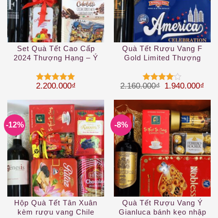
Set Quà Tết Cao Cấp
Quà Tết Rượu Vang F
2024 Thượng Hạng – Ý
Gold Limited Thượng
Limited HQT21-76
Hạng
Giá gốc là: 2.
Giá 
2.200.000
₫
2.160.000
₫
1.940.000
₫
Được xếp
Được
hạng
5
5
xếp hạng
sao
4
5 sao
-12%
-8%
Hộp Quà Tết Tân Xuân
Quà Tết Rượu Vang Ý
kèm rượu vang Chile
Gianluca bánh kẹo nhập