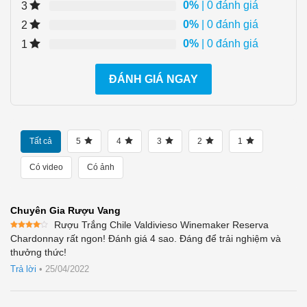
0%
| 0 đánh giá
3
0%
| 0 đánh giá
2
0%
| 0 đánh giá
1
ĐÁNH GIÁ NGAY
Tất cả
5
4
3
2
1
Có video
Có ảnh
Chuyên Gia Rượu Vang
Rượu Trắng Chile Valdivieso Winemaker Reserva
Được
Chardonnay rất ngon! Đánh giá 4 sao. Đáng để trải nghiệm và
xếp
thưởng thức!
hạng
4
5 sao
Trả lời
•
25/04/2022