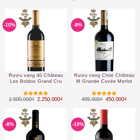
-10%
-9%
Rượu vang đỏ Château
Rượu vang Chile Château
Los Boldos Grand Cru
M Grande Cuvée Merlot
2019
Giá gốc là: 2.500.000₫.
Giá hiện tại là: 2.250.000₫.
Giá gốc là: 49
Giá hi
2.500.000
₫
2.250.000
₫
495.000
₫
450.000
₫
Được xếp
Được xếp
hạng
5
5
hạng
5
5
sao
sao
-8%
-10%