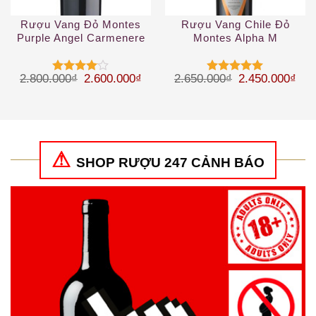
Rượu Vang Đỏ Montes
Rượu Vang Chile Đỏ
Purple Angel Carmenere
Montes Alpha M
Giá gốc là: 2.800.000₫.
Giá hiện tại là: 2.600.000₫.
Giá gốc là: 2.
Giá 
2.800.000
₫
2.600.000
₫
2.650.000
₫
2.450.000
₫
Được
Được xếp
xếp hạng
hạng
5
5
4
5 sao
sao
SHOP RƯỢU 247 CẢNH BÁO