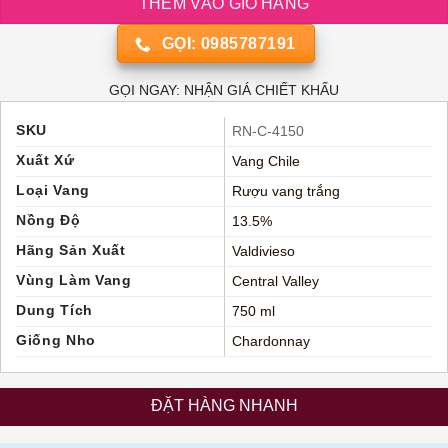
THÊM VÀO GIỎ HÀNG
GỌI: 0985787191
GỌI NGAY: NHẬN GIÁ CHIẾT KHẤU
SKU
RN-C-4150
Xuất Xứ
Vang Chile
Loại Vang
Rượu vang trắng
Nồng Độ
13.5%
Hãng Sản Xuất
Valdivieso
Vùng Làm Vang
Central Valley
Dung Tích
750 ml
Giống Nho
Chardonnay
ĐẶT HÀNG NHANH