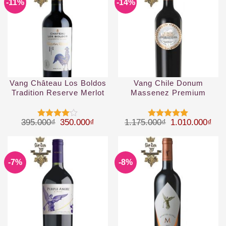
-11%
-14%
Vang Château Los Boldos
Vang Chile Donum
Tradition Reserve Merlot
Massenez Premium
Assemblage Rouge
Giá gốc là: 395.000₫.
Giá hiện tại là: 350.000₫.
Giá gốc là: 1.
Giá 
395.000
₫
350.000
₫
1.175.000
₫
1.010.000
₫
Được
Được xếp
xếp hạng
hạng
5
5
4
5 sao
sao
-7%
-8%