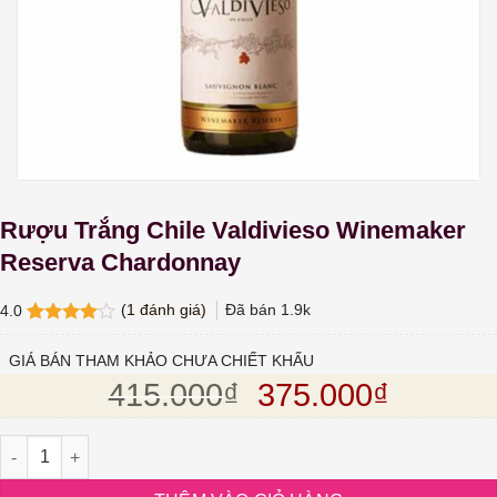
Rượu Trắng Chile Valdivieso Winemaker
Reserva Chardonnay
(
1
đánh giá)
Đã bán
1.9k
4.0
4.0
1
trên
5 dựa
GIÁ BÁN THAM KHẢO CHƯA CHIẾT KHẤU
trên
đánh
Giá gốc là: 415.
Giá hiện
415.000
₫
375.000
₫
giá
Rượu Trắng Chile Valdivieso Winemaker Reserva Chardonnay số