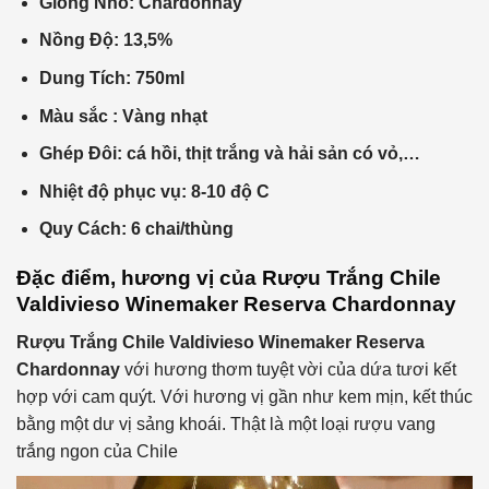
Giống Nho: Chardonnay
Nồng Độ:
13,5%
Dung Tích:
750ml
Màu sắc : Vàng
nhạt
Ghép Đôi: cá
hồi, thịt trắng và hải sản có vỏ,…
Nhiệt độ phục vụ:
8-10 độ C
Quy Cách:
6 chai/thùng
Đặc điểm, hương vị của
Rượu Trắng Chile
Valdivieso Winemaker Reserva Chardonnay
Rượu Trắng Chile Valdivieso Winemaker Reserva
Chardonnay
với hương thơm tuyệt vời của dứa tươi kết
hợp với cam quýt. Với hương vị gần như kem mịn, kết thúc
bằng một dư vị sảng khoái. Thật là một loại rượu vang
trắng ngon của Chile