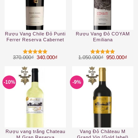
Rượu Vang Chile Đỏ Punti
Rượu Vang Đỏ COYAM
Ferrer Reserva Cabernet
Emiliana
Sauvignon
Giá gốc là: 370.000₫.
Giá hiện tại là: 340.000₫.
Giá gốc là: 1
Giá h
370.000
₫
340.000
₫
1.050.000
₫
950.000
₫
Được xếp
Được xếp
hạng
5
5
hạng
5
5
sao
sao
-10%
-9%
Rượu vang trắng Chateau
Vang Đỏ Château M
M Gran Reserva
Grand Vin (Gold label)