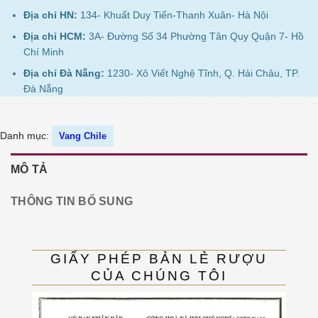
Địa chỉ HN:
134- Khuất Duy Tiến-Thanh Xuân- Hà Nội
Địa chỉ HCM:
3A- Đường Số 34 Phường Tân Quy Quận 7- Hồ
Chí Minh
Địa chỉ Đà Nẵng:
1230- Xô Viết Nghệ Tĩnh, Q. Hải Châu, TP.
Đà Nẵng
Danh mục:
Vang Chile
MÔ TẢ
THÔNG TIN BỔ SUNG
GIẤY PHÉP BẢN LẺ RƯỢU
CỦA CHÚNG TÔI