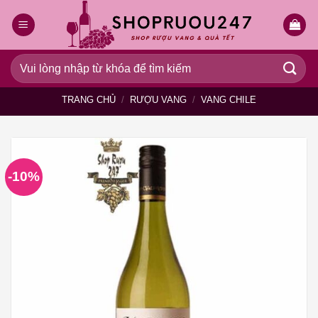
Bỏ
qua
nội
dung
Tìm
kiếm:
TRANG CHỦ
/
RƯỢU VANG
/
VANG CHILE
-10%