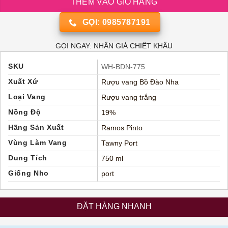
THÊM VÀO GIỎ HÀNG
GỌI: 0985787191
GỌI NGAY: NHẬN GIÁ CHIẾT KHẤU
SKU
WH-BDN-775
Xuất Xứ
Rượu vang Bồ Đào Nha
Loại Vang
Rượu vang trắng
Nồng Độ
19%
Hãng Sản Xuất
Ramos Pinto
Vùng Làm Vang
Tawny Port
Dung Tích
750 ml
Giống Nho
port
ĐẶT HÀNG NHANH