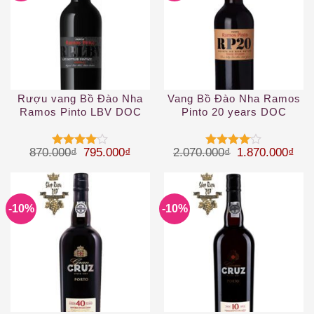
Rượu vang Bồ Đào Nha
Vang Bồ Đào Nha Ramos
Ramos Pinto LBV DOC
Pinto 20 years DOC
Giá gốc là: 870.000₫.
Giá hiện tại là: 795.000₫.
Giá gốc là: 2.
Giá 
870.000
₫
795.000
₫
2.070.000
₫
1.870.000
₫
Được
Được
xếp hạng
xếp hạng
4
5 sao
4
5 sao
-10%
-10%