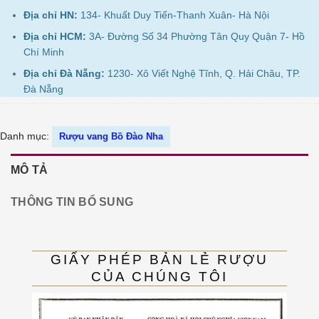
Địa chỉ HN:
134- Khuất Duy Tiến-Thanh Xuân- Hà Nội
Địa chỉ HCM:
3A- Đường Số 34 Phường Tân Quy Quận 7- Hồ
Chí Minh
Địa chỉ Đà Nẵng:
1230- Xô Viết Nghệ Tĩnh, Q. Hải Châu, TP.
Đà Nẵng
Danh mục:
Rượu vang Bồ Đào Nha
MÔ TẢ
THÔNG TIN BỔ SUNG
GIẤY PHÉP BẢN LẺ RƯỢU
CỦA CHÚNG TÔI