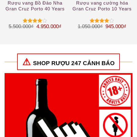
Rượu vang Bồ Đào Nha
Rượu vang cường hóa
Gran Cruz Porto 40 Years
Gran Cruz Porto 10 Years
Giá gốc là: 5.500.000₫.
Giá hiện tại là: 4.950.000₫.
Giá gốc là: 1
Giá h
5.500.000
₫
4.950.000
₫
1.050.000
₫
945.000
₫
Được
Được
xếp hạng
xếp hạng
4
5 sao
4
5 sao
SHOP RƯỢU 247 CẢNH BÁO