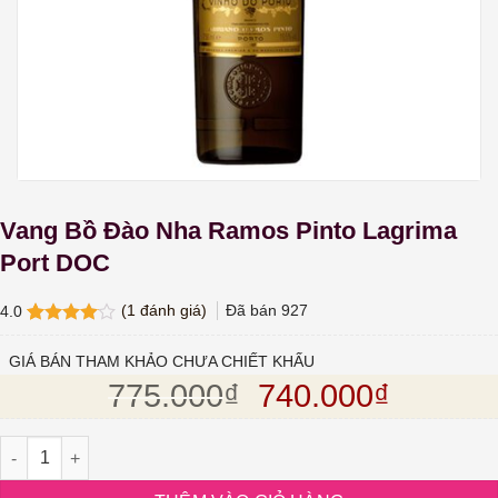
Vang Bồ Đào Nha Ramos Pinto Lagrima
Port DOC
(
1
đánh giá)
Đã bán
927
4.0
4.0
1
trên
5 dựa
GIÁ BÁN THAM KHẢO CHƯA CHIẾT KHẤU
trên
đánh
Giá gốc là: 775.
Giá hiện
775.000
₫
740.000
₫
giá
Vang Bồ Đào Nha Ramos Pinto Lagrima Port DOC số lượng