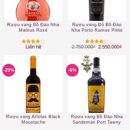
Rượu vang Bồ Đào Nha
Rượu vang Đỏ Bồ Đào
Mateus Rosé
Nha Porto Ramos Pinto
Vintage 2003
Giá gốc là: 2.
Giá 
Liên hệ
2.750.000
₫
2.550.000
₫
Được
Được
xếp hạng
xếp hạng
4
5 sao
4
5 sao
-20%
-6%
Rượu vang Artolas Black
Rượu vang Bồ Đào Nha
Moustache
Sandeman Port Tawny