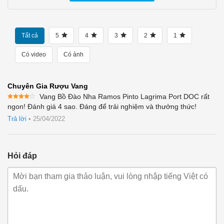
Tất cả
5
4
3
2
1
Có video
Có ảnh
Chuyên Gia Rượu Vang
Vang Bồ Đào Nha Ramos Pinto Lagrima Port DOC rất
Được
ngon! Đánh giá 4 sao. Đáng để trải nghiệm và thưởng thức!
xếp
hạng
4
Trả lời
•
25/04/2022
5 sao
Hỏi đáp