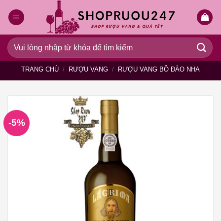
Bỏ
qua
nội
dung
Tìm
kiếm:
TRANG CHỦ
/
RƯỢU VANG
/
RƯỢU VANG BỒ ĐÀO NHA
-5%