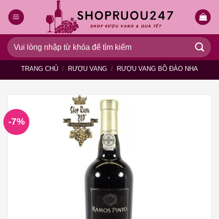
Bỏ
qua
nội
dung
Tìm
kiếm:
TRANG CHỦ
/
RƯỢU VANG
/
RƯỢU VANG BỒ ĐÀO NHA
-7%