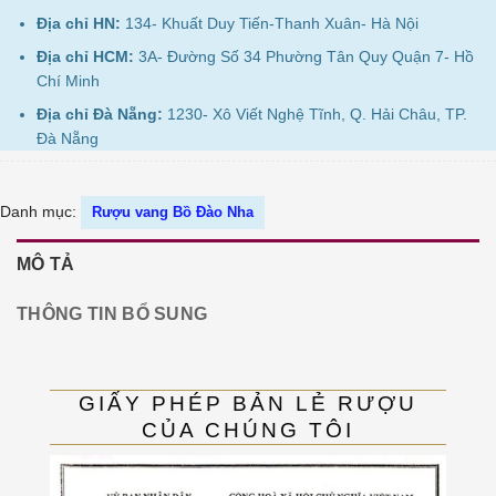
Địa chỉ HN:
134- Khuất Duy Tiến-Thanh Xuân- Hà Nội
Địa chỉ HCM:
3A- Đường Số 34 Phường Tân Quy Quận 7- Hồ
Chí Minh
Địa chỉ Đà Nẵng:
1230- Xô Viết Nghệ Tĩnh, Q. Hải Châu, TP.
Đà Nẵng
Danh mục:
Rượu vang Bồ Đào Nha
MÔ TẢ
THÔNG TIN BỔ SUNG
GIẤY PHÉP BẢN LẺ RƯỢU
CỦA CHÚNG TÔI