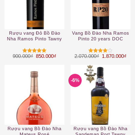
Rượu vang Đỏ Bồ Đào
Vang Bồ Đào Nha Ramos
Nha Ramos Pinto Tawny
Pinto 20 years DOC
Port DOC
Giá gốc là: 900.000₫.
Giá hiện tại là: 850.000₫.
Giá gốc là: 2.
Giá 
900.000
₫
850.000
₫
2.070.000
₫
1.870.000
₫
Được xếp
Được
hạng
5
5
xếp hạng
sao
4
5 sao
-6%
Rượu vang Bồ Đào Nha
Rượu vang Bồ Đào Nha
Mateus Rosé
Sandeman Port Tawny