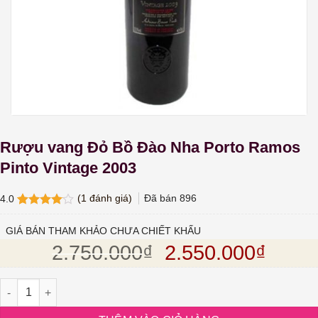
Rượu vang Đỏ Bồ Đào Nha Porto Ramos
Pinto Vintage 2003
(
1
đánh giá)
Đã bán
896
4.0
4.0
1
trên
5 dựa
GIÁ BÁN THAM KHẢO CHƯA CHIẾT KHẤU
trên
đánh
Giá gốc là: 2.75
Giá hi
2.750.000
₫
2.550.000
₫
giá
Rượu vang Đỏ Bồ Đào Nha Porto Ramos Pinto Vintage 2003 số l