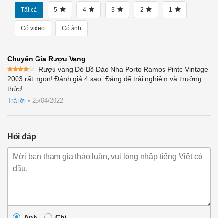
Tất cả
5
4
3
2
1
Có video
Có ảnh
Chuyên Gia Rượu Vang
Rượu vang Đỏ Bồ Đào Nha Porto Ramos Pinto Vintage
Được
2003 rất ngon! Đánh giá 4 sao. Đáng để trải nghiệm và thưởng
xếp
thức!
hạng
4
5 sao
Trả lời
•
25/04/2022
Hỏi đáp
Anh
Chị