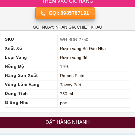
THÊM VÀO GIỎ HÀNG
GỌI: 0985787191
GỌI NGAY: NHẬN GIÁ CHIẾT KHẤU
SKU
WH-BDN-2750
Xuất Xứ
Rượu vang Bồ Đào Nha
Loại Vang
Rượu vang đỏ
Nồng Độ
19%
Hãng Sản Xuất
Ramos Pinto
Vùng Làm Vang
Tawny Port
Dung Tích
750 ml
Giống Nho
port
ĐẶT HÀNG NHANH