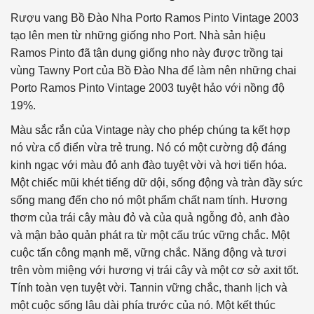
Rượu vang Bồ Đào Nha Porto Ramos Pinto Vintage 2003
tạo lên men từ những giống nho Port. Nhà sản hiệu
Ramos Pinto đã tận dụng giống nho này được trồng tại
vùng Tawny Port của Bồ Đào Nha để làm nên những chai
Porto Ramos Pinto Vintage 2003 tuyệt hảo với nồng độ
19%.
Màu sắc rắn của Vintage này cho phép chúng ta kết hợp
nó vừa cổ điển vừa trẻ trung. Nó có một cường độ đáng
kinh ngạc với màu đỏ anh đào tuyệt vời và hơi tiến hóa.
Một chiếc mũi khét tiếng dữ dội, sống động và tràn đầy sức
sống mang đến cho nó một phẩm chất nam tính. Hương
thơm của trái cây màu đỏ và của quả ngỗng đỏ, anh đào
và mận bảo quản phát ra từ một cấu trúc vững chắc. Một
cuộc tấn công mạnh mẽ, vững chắc. Năng động và tươi
trên vòm miệng với hương vị trái cây và một cơ sở axit tốt.
Tính toàn vẹn tuyệt vời. Tannin vững chắc, thanh lịch và
một cuộc sống lâu dài phía trước của nó. Một kết thúc