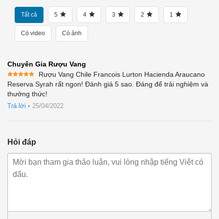
Tất cả
5
4
3
2
1
Có video
Có ảnh
Chuyên Gia Rượu Vang
Rượu Vang Chile Francois Lurton Hacienda Araucano
Được xếp
Reserva Syrah rất ngon! Đánh giá 5 sao. Đáng để trải nghiệm và
hạng
5
5
thưởng thức!
sao
Trả lời
•
25/04/2022
Hỏi đáp