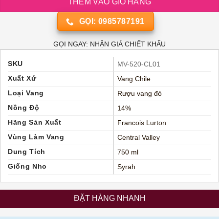
THÊM VÀO GIỎ HÀNG
GỌI: 0985787191
GỌI NGAY: NHẬN GIÁ CHIẾT KHẤU
SKU
MV-520-CL01
Xuất Xứ
Vang Chile
Loại Vang
Rượu vang đỏ
Nồng Độ
14%
Hãng Sản Xuất
Francois Lurton
Vùng Làm Vang
Central Valley
Dung Tích
750 ml
Giống Nho
Syrah
ĐẶT HÀNG NHANH