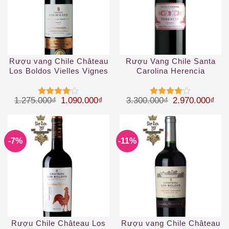
Rượu vang Chile Château
Rượu Vang Chile Santa
Los Boldos Vielles Vignes
Carolina Herencia
Merlot
Carmenere
Giá gốc là: 1.275.000₫.
Giá hiện tại là: 1.090.000₫.
Giá gốc là: 3.
Giá 
1.275.000
₫
1.090.000
₫
3.300.000
₫
2.970.000
₫
Được
Được
xếp hạng
xếp hạng
4
5 sao
4
5 sao
-7%
-11%
Rượu Chile Château Los
Rượu vang Chile Château