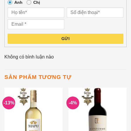
Anh
Chị
GỬI
Không có bình luận nào
SẢN PHẨM TƯƠNG TỰ
-13%
-4%