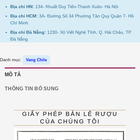
Địa chỉ HN:
134- Khuất Duy Tiến-Thanh Xuân- Hà Nội
Địa chỉ HCM:
3A- Đường Số 34 Phường Tân Quy Quận 7- Hồ
Chí Minh
Địa chỉ Đà Nẵng:
1230- Xô Viết Nghệ Tĩnh, Q. Hải Châu, TP.
Đà Nẵng
Danh mục:
Vang Chile
MÔ TẢ
THÔNG TIN BỔ SUNG
GIẤY PHÉP BẢN LẺ RƯỢU
CỦA CHÚNG TÔI