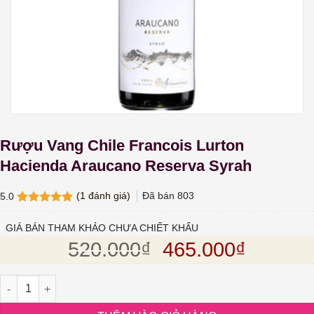
Rượu Vang Chile Francois Lurton
Hacienda Araucano Reserva Syrah
(
1
đánh giá)
Đã bán
803
5.0
5.0
1
trên 5
dựa trên
GIÁ BÁN THAM KHẢO CHƯA CHIẾT KHẤU
đánh giá
Giá gốc là: 520.
Giá hiện
520.000
₫
465.000
₫
Rượu Vang Chile Francois Lurton Hacienda Araucano Reserva Sy