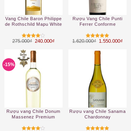
Vang Chile Baron Philippe
Rượu Vang Chile Punti
de Rothschild Mapu White
Ferrer Conforme
Giá gốc là: 275.000₫.
Giá hiện tại là: 240.000₫.
Giá gốc là: 1.
Giá 
275.000
₫
240.000
₫
1.620.000
₫
1.550.000
₫
Được
Được xếp
xếp hạng
hạng
5
5
4
5 sao
sao
-15%
Rượu vang Chile Donum
Rượu vang Chile Sanama
Massenez Premium
Chardonnay
Assemblage Blanc White
2019