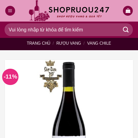
Bỏ
qua
nội
dung
Tìm
kiếm:
TRANG CHỦ
/
RƯỢU VANG
/
VANG CHILE
-11%