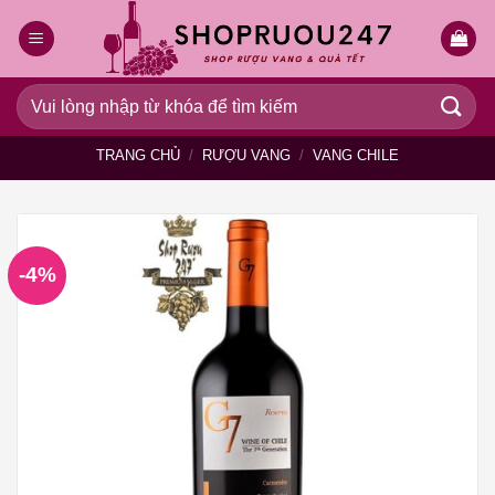
Bỏ
qua
nội
dung
Tìm
kiếm:
TRANG CHỦ
/
RƯỢU VANG
/
VANG CHILE
-4%