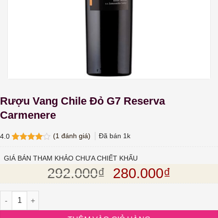
Rượu Vang Chile Đỏ G7 Reserva
Carmenere
(
1
đánh giá)
Đã bán
1k
4.0
4.0
1
trên
5 dựa
GIÁ BÁN THAM KHẢO CHƯA CHIẾT KHẤU
trên
đánh
Giá gốc là: 292.
Giá hiện
292.000
₫
280.000
₫
giá
Rượu Vang Chile Đỏ G7 Reserva Carmenere số lượng