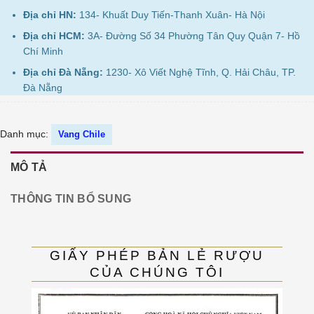
Địa chỉ HN:
134- Khuất Duy Tiến-Thanh Xuân- Hà Nội
Địa chỉ HCM:
3A- Đường Số 34 Phường Tân Quy Quận 7- Hồ
Chí Minh
Địa chỉ Đà Nẵng:
1230- Xô Viết Nghệ Tĩnh, Q. Hải Châu, TP.
Đà Nẵng
Danh mục:
Vang Chile
MÔ TẢ
THÔNG TIN BỔ SUNG
GIẤY PHÉP BẢN LẺ RƯỢU
CỦA CHÚNG TÔI