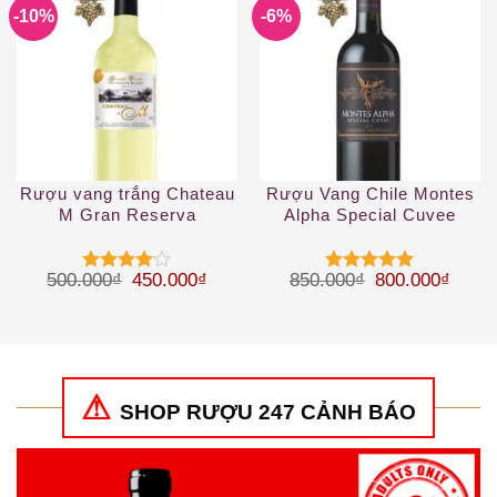
-10%
-6%
Rượu vang trắng Chateau
Rượu Vang Chile Montes
M Gran Reserva
Alpha Special Cuvee
Sauvignon Blanc 2019
Cabernet Sauvignon
Giá gốc là: 500.000₫.
Giá hiện tại là: 450.000₫.
Giá gốc là: 85
Giá hi
500.000
₫
450.000
₫
850.000
₫
800.000
₫
Được
Được xếp
xếp hạng
hạng
5
5
4
5 sao
sao
SHOP RƯỢU 247 CẢNH BÁO