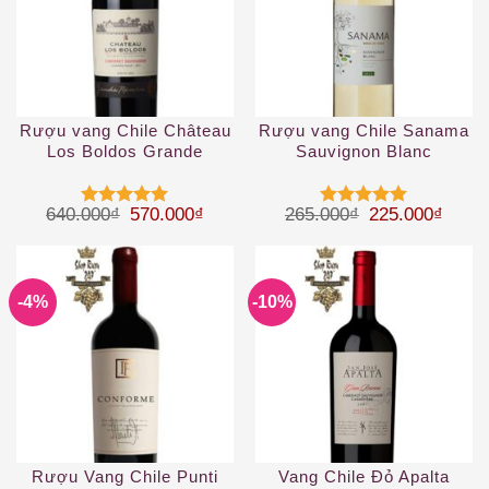
Rượu vang Chile Château
Rượu vang Chile Sanama
Los Boldos Grande
Sauvignon Blanc
Reserve Cabernet
Sauvignon
Giá gốc là: 640.000₫.
Giá hiện tại là: 570.000₫.
Giá gốc là: 26
Giá hi
640.000
₫
570.000
₫
265.000
₫
225.000
₫
Được xếp
Được xếp
hạng
5
5
hạng
5
5
sao
sao
-4%
-10%
Rượu Vang Chile Punti
Vang Chile Đỏ Apalta