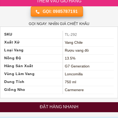
THÊM VÀO GIỎ HÀNG
GỌI: 0985787191
GỌI NGAY: NHẬN GIÁ CHIẾT KHẤU
SKU
TL-292
Xuất Xứ
Vang Chile
Loại Vang
Rượu vang đỏ
Nồng Độ
13.5%
Hãng Sản Xuất
G7 Generation
Vùng Làm Vang
Loncomilla
Dung Tích
750 ml
Giống Nho
Carmenere
ĐẶT HÀNG NHANH