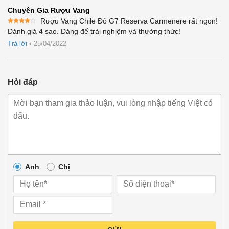
Chuyên Gia Rượu Vang
Rượu Vang Chile Đỏ G7 Reserva Carmenere rất ngon!
Được
Đánh giá 4 sao. Đáng để trải nghiệm và thưởng thức!
xếp
hạng
4
Trả lời
•
25/04/2022
5 sao
Hỏi đáp
Anh
Chị