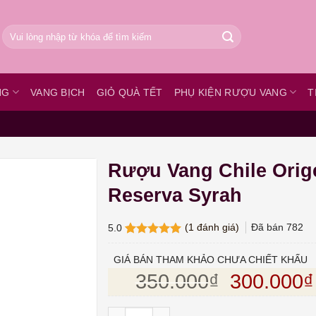
Tìm
kiếm:
NG
VANG BỊCH
GIỎ QUÀ TẾT
PHỤ KIỆN RƯỢU VANG
T
Rượu Vang Chile Orig
Reserva Syrah
(
1
đánh giá)
Đã bán
782
5.0
5.0
1
trên 5
dựa trên
GIÁ BÁN THAM KHẢO CHƯA CHIẾT KHẤU
đánh giá
Giá gốc l
350.000
₫
300.000
₫
Rượu Vang Chile Origen Reserva Syrah số