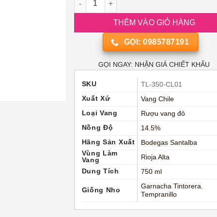
THÊM VÀO GIỎ HÀNG
GỌI: 0985787191
GỌI NGAY: NHẬN GIÁ CHIẾT KHẤU
SKU
TL-350-CL01
Xuất Xứ
Vang Chile
Loại Vang
Rượu vang đỏ
Nồng Độ
14.5%
Hãng Sản Xuất
Bodegas Santalba
Vùng Làm
Rioja Alta
Vang
Dung Tích
750 ml
Garnacha Tintorera
,
Giống Nho
Tempranillo