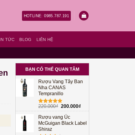
HOTLINE: 0985.787.191
IN TỨC
BLOG
LIÊN HỆ
BẠN CÓ THỂ QUAN TÂM
en
Rượu Vang Tây Ban
Nha CANAS
Tempranillo
Giá
Giá
220.000
₫
200.000
₫
Được xếp
gốc
hiện
hạng
5.00
Rượu vang Úc
à: 350.000₫.
Giá hiện tại là: 300.000₫.
5 sao
là:
tại
McGuigan Black Label
220.000₫.
là:
Shiraz
200.000₫.
 lượng