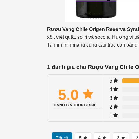
Rượu Vang Chile Origen Reserva Syr
xôi, việt quất, sơ ri và socola. Hương vị tr
Tannin mịn màng cùng cấu trúc cân bằng c
1 đánh giá cho
Rượu Vang Chile O
5
5.0
4
3
ĐÁNH GIÁ TRUNG BÌNH
2
1
Tất cả
5
4
3