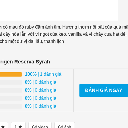
ah
có màu đỏ ruby đậm ánh tím. Hương thơm nổi bật của quả m
ái cây hòa lẫn với vị ngọt của kẹo, vanilla và vị cháy của hạt dẻ.
ho một dư vị dài lâu, thanh lịch
rigen Reserva Syrah
100%
| 1 đánh giá
0%
| 0 đánh giá
0%
| 0 đánh giá
ĐÁNH GIÁ NGAY
0%
| 0 đánh giá
0%
| 0 đánh giá
2
1
Có video
Có ảnh