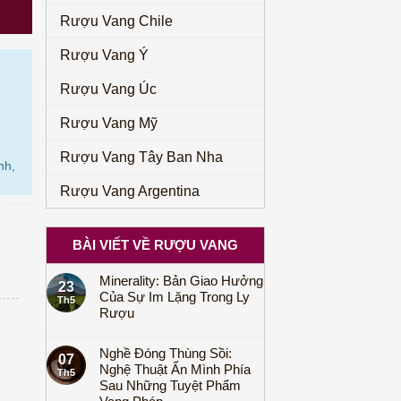
Rượu Vang Chile
Rượu Vang Ý
Rượu Vang Úc
Rượu Vang Mỹ
Rượu Vang Tây Ban Nha
nh,
Rượu Vang Argentina
BÀI VIẾT VỀ RƯỢU VANG
Minerality: Bản Giao Hưởng
23
Của Sự Im Lặng Trong Ly
Th5
Rượu
Nghề Đóng Thùng Sồi:
07
Nghệ Thuật Ẩn Mình Phía
Th5
Sau Những Tuyệt Phẩm