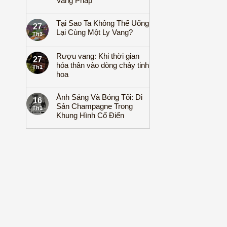
Vang Pháp
Tại Sao Ta Không Thể Uống
27
Lại Cùng Một Ly Vang?
Th3
Rượu vang: Khi thời gian
27
hóa thân vào dòng chảy tinh
Th1
hoa
Ánh Sáng Và Bóng Tối: Di
16
Sản Champagne Trong
Th1
Khung Hình Cổ Điển