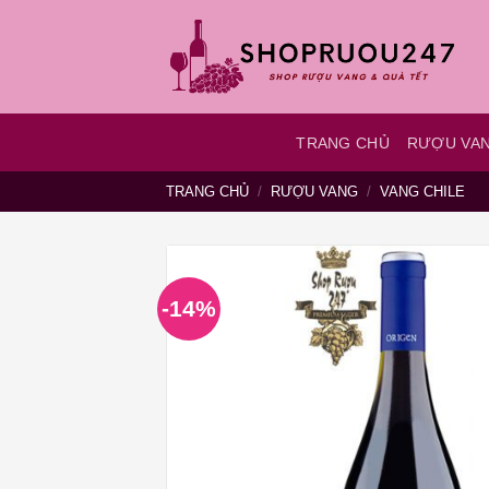
Bỏ
qua
nội
dung
TRANG CHỦ
RƯỢU VA
TRANG CHỦ
/
RƯỢU VANG
/
VANG CHILE
-14%