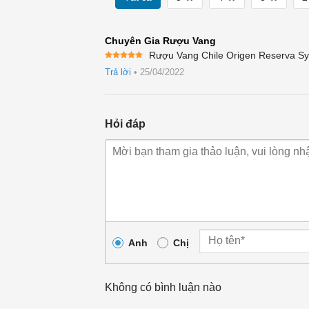
Chuyên Gia Rượu Vang
Rượu Vang Chile Origen Reserva Syr
Được xếp
Trả lời
•
25/04/2022
hạng
5
5
sao
Hỏi đáp
Anh
Chị
Không có bình luận nào