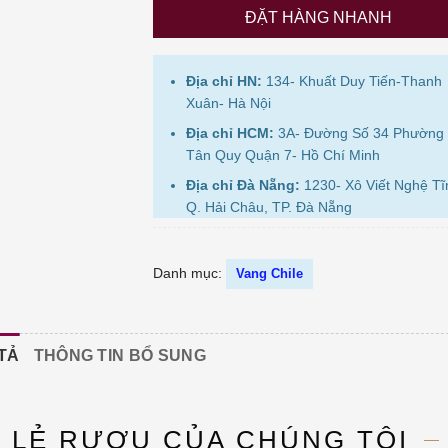
ĐẶT HÀNG NHANH
Địa chỉ HN:
134- Khuất Duy Tiến-Thanh
Xuân- Hà Nội
Địa chỉ HCM:
3A- Đường Số 34 Phường
Tân Quy Quận 7- Hồ Chí Minh
Địa chỉ Đà Nẵng:
1230- Xô Viết Nghệ Tĩ
Q. Hải Châu, TP. Đà Nẵng
Danh mục:
Vang Chile
TẢ
THÔNG TIN BỔ SUNG
N LẺ RƯỢU CỦA CHÚNG TÔI