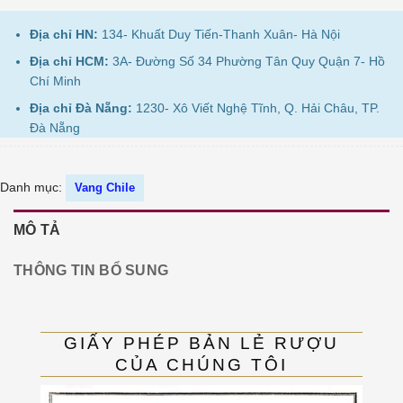
Địa chỉ HN:
134- Khuất Duy Tiến-Thanh Xuân- Hà Nội
Địa chỉ HCM:
3A- Đường Số 34 Phường Tân Quy Quận 7- Hồ
Chí Minh
Địa chỉ Đà Nẵng:
1230- Xô Viết Nghệ Tĩnh, Q. Hải Châu, TP.
Đà Nẵng
Danh mục:
Vang Chile
MÔ TẢ
THÔNG TIN BỔ SUNG
GIẤY PHÉP BẢN LẺ RƯỢU
CỦA CHÚNG TÔI