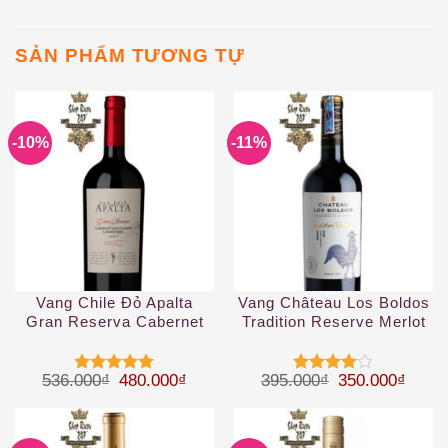
SẢN PHẨM TƯƠNG TỰ
-10%
-11%
Vang Chile Đỏ Apalta
Vang Château Los Boldos
Gran Reserva Cabernet
Tradition Reserve Merlot
Sauvignon
Giá gốc là: 536.000₫.
Giá hiện tại là: 480.000₫.
Giá gốc là: 39
Giá hi
536.000
₫
480.000
₫
395.000
₫
350.000
₫
Được xếp
Được
hạng
5
5
xếp hạng
sao
4
5 sao