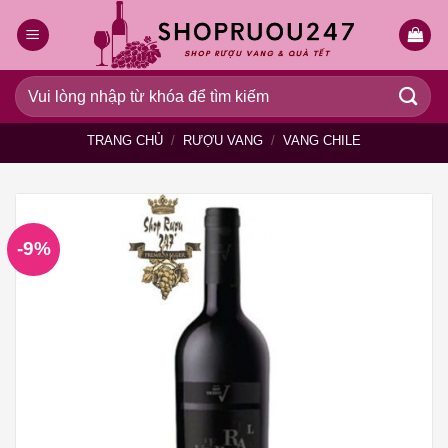
Bỏ
qua
nội
dung
Tìm
kiếm:
TRANG CHỦ
/
RƯỢU VANG
/
VANG CHILE
-9%