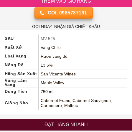
THÊM VÀO GIỎ HÀNG
GỌI: 0985787191
GỌI NGAY: NHẬN GIÁ CHIẾT KHẤU
SKU
MV-525
Xuất Xứ
Vang Chile
Loại Vang
Rượu vang đỏ
Nồng Độ
13.5%
Hãng Sản Xuất
San Vicente Wines
Vùng Làm
Maule Valley
Vang
Dung Tích
750 ml
Cabernet Franc
,
Cabernet Sauvignon
,
Giống Nho
Carmenere
,
Malbec
ĐẶT HÀNG NHANH