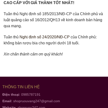
CAO CẤP VỚI GIÁ THÀNH TỐT NHẤT!
Tuân thủ Nghị định số 185/2013/NĐ-CP của Chính phủ và
luật quảng cáo số 16/2012/QH13 về kinh doanh bán hàng
qua mạng.
Tuân thủ
Nghị định số 24/2020/NĐ-CP
của Chính phủ:
không bán rượu bia cho người dưới 18 tuổi.
Xin chân thành cảm ơn quý khách!
THÔNG TIN LIÊN HỆ
Điện thoại
: 0985787191
Email
:
shopruouvang247@gmail.com
Website
:
shopruou247.com