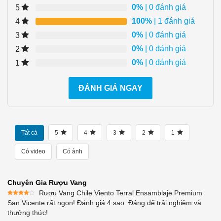
0%
| 0 đánh giá
5
100%
| 1 đánh giá
4
0%
| 0 đánh giá
3
0%
| 0 đánh giá
2
0%
| 0 đánh giá
1
ĐÁNH GIÁ NGAY
Tất cả
5
4
3
2
1
Có video
Có ảnh
Chuyên Gia Rượu Vang
Rượu Vang Chile Viento Terral Ensamblaje Premium
Được
San Vicente rất ngon! Đánh giá 4 sao. Đáng để trải nghiệm và
xếp
thưởng thức!
hạng
4
5 sao