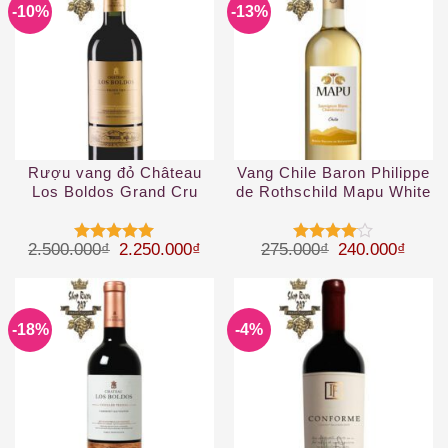
-10%
-13%
Rượu vang đỏ Château
Vang Chile Baron Philippe
Los Boldos Grand Cru
de Rothschild Mapu White
Giá gốc là: 2.500.000₫.
Giá hiện tại là: 2.250.000₫.
Giá gốc là: 27
Giá hi
2.500.000
₫
2.250.000
₫
275.000
₫
240.000
₫
Được xếp
Được
hạng
5
5
xếp hạng
sao
4
5 sao
-18%
-4%