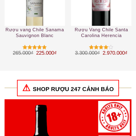
Rượu vang Chile Sanama
Rượu Vang Chile Santa
Sauvignon Blanc
Carolina Herencia
Carmenere
Giá gốc là: 265.000₫.
Giá hiện tại là: 225.000₫.
Giá gốc là: 3.
Giá 
265.000
₫
225.000
₫
3.300.000
₫
2.970.000
₫
Được xếp
Được
hạng
5
5
xếp hạng
sao
4
5 sao
SHOP RƯỢU 247 CẢNH BÁO