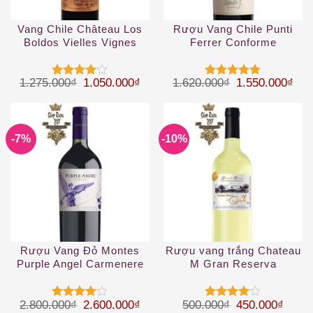
Vang Chile Château Los
Rượu Vang Chile Punti
Boldos Vielles Vignes
Ferrer Conforme
Cabernet Sauvignon
Giá gốc là: 1.275.000₫.
Giá hiện tại là: 1.050.000₫.
Giá gốc là: 1.
Giá 
1.275.000
₫
1.050.000
₫
1.620.000
₫
1.550.000
₫
Được
Được xếp
xếp hạng
hạng
5
5
4
5 sao
sao
-7%
-10%
Rượu Vang Đỏ Montes
Rượu vang trắng Chateau
Purple Angel Carmenere
M Gran Reserva
Sauvignon Blanc 2019
Giá gốc là: 2.800.000₫.
Giá hiện tại là: 2.600.000₫.
Giá gốc là: 50
Giá hi
2.800.000
₫
2.600.000
₫
500.000
₫
450.000
₫
Được
Được