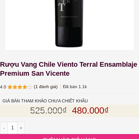
Rượu Vang Chile Viento Terral Ensamblaje
Premium San Vicente
(
1
đánh giá)
Đã bán
1.1k
4.0
4.0
1
trên
5 dựa
GIÁ BÁN THAM KHẢO CHƯA CHIẾT KHẤU
trên
đánh
Giá gốc là: 525.
Giá hiện
525.000
₫
480.000
₫
giá
Rượu Vang Chile Viento Terral Ensamblaje Premium San Vicente 