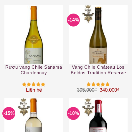
xếp hạng
xếp hạng
4
5 sao
4
5 sao
-14%
Rượu vang Chile Sanama
Vang Chile Château Los
Chardonnay
Boldos Tradition Reserve
Chardonnay
Giá gốc là: 39
Giá hi
Liên hệ
395.000
₫
340.000
₫
Được xếp
Được xếp
hạng
5
5
hạng
5
5
sao
sao
-15%
-10%