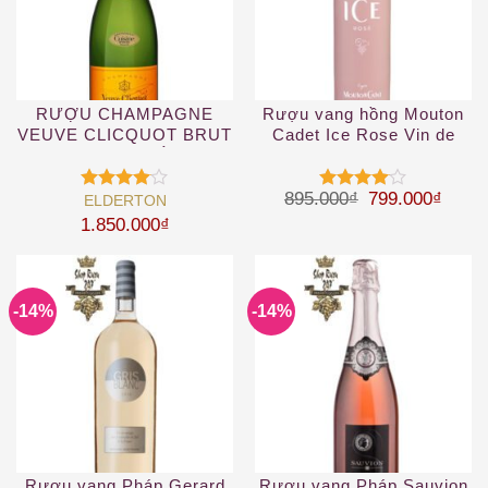
RƯỢU CHAMPAGNE
Rượu vang hồng Mouton
VEUVE CLICQUOT BRUT
Cadet Ice Rose Vin de
YELLOW – VÀNG
France
Giá gốc là: 89
Giá hi
895.000
₫
799.000
₫
ELDERTON
Được
Được
xếp hạng
xếp hạng
1.850.000
₫
4
5 sao
4
5 sao
-14%
-14%
Rượu vang Pháp Gerard
Rượu vang Pháp Sauvion