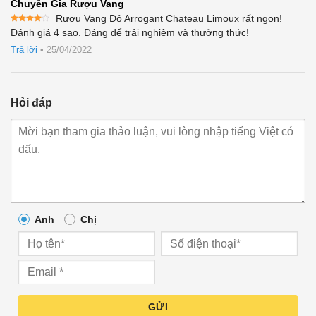
Chuyên Gia Rượu Vang
Rượu Vang Đỏ Arrogant Chateau Limoux rất ngon!
Được
Đánh giá 4 sao. Đáng để trải nghiệm và thưởng thức!
xếp
hạng
4
Trả lời
•
25/04/2022
5 sao
Hỏi đáp
Anh
Chị
GỬI