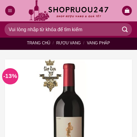
Bỏ
qua
nội
dung
Tìm
kiếm:
TRANG CHỦ
/
RƯỢU VANG
/
VANG PHÁP
-13%