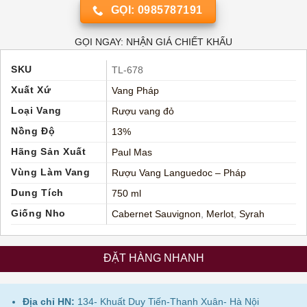
GỌI: 0985787191
GỌI NGAY: NHẬN GIÁ CHIẾT KHẤU
SKU
TL-678
Xuất Xứ
Vang Pháp
Loại Vang
Rượu vang đỏ
Nồng Độ
13%
Hãng Sản Xuất
Paul Mas
Vùng Làm Vang
Rượu Vang Languedoc – Pháp
Dung Tích
750 ml
Giống Nho
Cabernet Sauvignon
,
Merlot
,
Syrah
ĐẶT HÀNG NHANH
Địa chỉ HN:
134- Khuất Duy Tiến-Thanh Xuân- Hà Nội