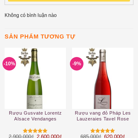
Không có bình luận nào
SẢN PHẨM TƯƠNG TỰ
-10%
-9%
Rượu Gusvate Lorentz
Rượu vang đỏ Pháp Les
Alsace Vendanges
Lauzeraies Tavel Rose
Tardives
2019
Giá gốc là: 2.900.000₫.
Giá hiện tại là: 2.600.000₫.
Giá gốc là: 68
Giá hi
2.900.000
₫
2.600.000
₫
685.000
₫
620.000
₫