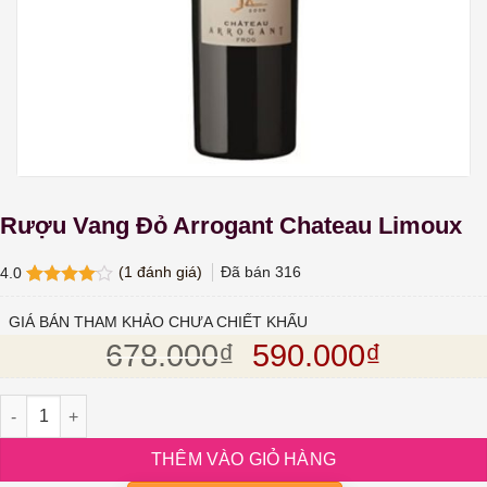
Rượu Vang Đỏ Arrogant Chateau Limoux
(
1
đánh giá)
Đã bán
316
4.0
4.0
1
trên
5 dựa
GIÁ BÁN THAM KHẢO CHƯA CHIẾT KHẤU
trên
đánh
Giá gốc là: 678.
Giá hiện
678.000
₫
590.000
₫
giá
Rượu Vang Đỏ Arrogant Chateau Limoux số lượng
THÊM VÀO GIỎ HÀNG