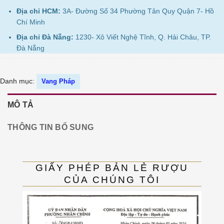
Địa chỉ HCM:
3A- Đường Số 34 Phường Tân Quy Quận 7- Hồ
Chí Minh
Địa chỉ Đà Nẵng:
1230- Xô Viết Nghệ Tĩnh, Q. Hải Châu, TP.
Đà Nẵng
Danh mục:
Vang Pháp
MÔ TẢ
THÔNG TIN BỔ SUNG
GIẤY PHÉP BẢN LẺ RƯỢU
CỦA CHÚNG TÔI