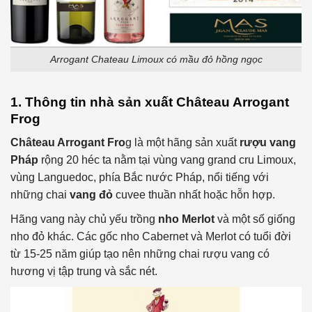
Arrogant Chateau Limoux có mầu đỏ hồng ngọc
1. Thông tin nhà sản xuất Château Arrogant
Fro
g
Château Arrogant Fro
g là một hãng sản xuất
rượu vang
Pháp
rộng 20 héc ta nằm tại vùng vang grand cru Limoux,
vùng Languedoc, phía Bắc nước Pháp, nổi tiếng với
những chai
vang đỏ
cuvee thuần nhất hoặc hỗn hợp.
Hãng vang này chủ yếu trồng
nho Merlot
và một số giống
nho đỏ khác. Các gốc nho Cabernet và Merlot có tuổi đời
từ 15-25 năm giúp tạo nên những chai rượu vang có
hương vị tập trung và sắc nét.