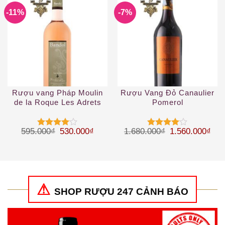
-11%
-7%
Rượu vang Pháp Moulin
Rượu Vang Đỏ Canaulier
de la Roque Les Adrets
Pomerol
Rose Bandol
Giá gốc là: 595.000₫.
Giá hiện tại là: 530.000₫.
Giá gốc là: 1.
Giá 
595.000
₫
530.000
₫
1.680.000
₫
1.560.000
₫
Được
Được
xếp hạng
xếp hạng
4
5 sao
4
5 sao
SHOP RƯỢU 247 CẢNH BÁO