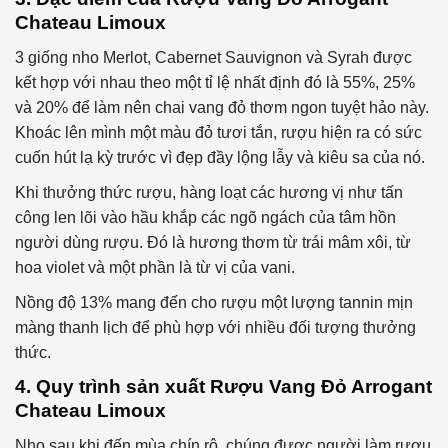
Chateau Limoux
3 giống nho Merlot, Cabernet Sauvignon và Syrah được
kết hợp với nhau theo một tỉ lệ nhất định đó là 55%, 25%
và 20% để làm nên chai vang đỏ thơm ngon tuyệt hảo này.
Khoác lên mình một màu đỏ tươi tắn, rượu hiện ra có sức
cuốn hút lạ kỳ trước vì đẹp đầy lộng lẫy và kiêu sa của nó.
Khi thưởng thức rượu, hàng loạt các hương vị như tấn
công len lõi vào hầu khắp các ngõ ngách của tâm hồn
người dùng rượu. Đó là hương thơm từ trái mâm xôi, từ
hoa violet và một phần là từ vị của vani.
Nồng độ 13% mang đến cho rượu một lượng tannin mịn
màng thanh lịch để phù hợp với nhiều đối tượng thưởng
thức.
4. Quy trình sản xuất Rượu Vang Đỏ Arrogant
Chateau Limoux
Nho sau khi đến mùa chín rộ, chúng được người làm rượu