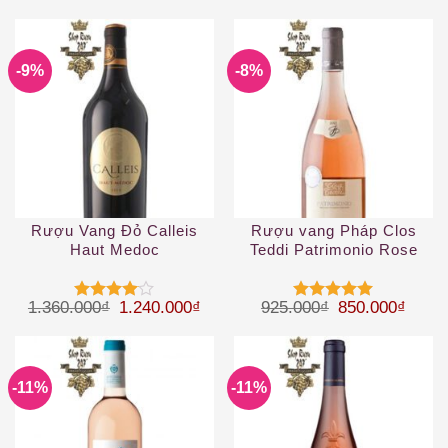
-9%
-8%
Rượu Vang Đỏ Calleis
Rượu vang Pháp Clos
Haut Medoc
Teddi Patrimonio Rose
2019
Giá gốc là: 1.360.000₫.
Giá hiện tại là: 1.240.000₫.
Giá gốc là: 92
Giá hi
1.360.000
₫
1.240.000
₫
925.000
₫
850.000
₫
Được
Được xếp
xếp hạng
hạng
5
5
4
5 sao
sao
-11%
-11%