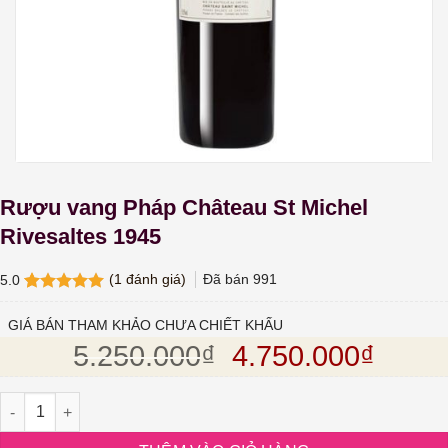
Rượu vang Pháp Château St Michel
Rivesaltes 1945
(
1
đánh giá)
Đã bán
991
5.0
5.0
1
trên 5
dựa trên
GIÁ BÁN THAM KHẢO CHƯA CHIẾT KHẤU
đánh giá
Giá gốc là: 5.25
Giá hi
5.250.000
₫
4.750.000
₫
Rượu vang Pháp Château St Michel Rivesaltes 1945 số lượng