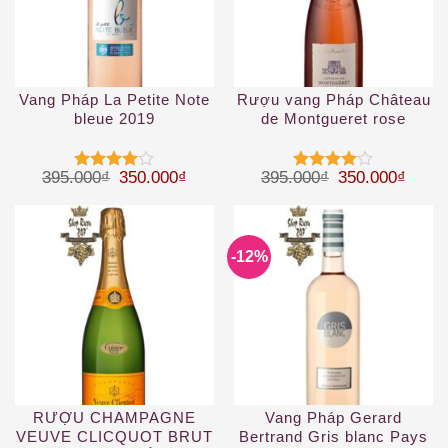
Vang Pháp La Petite Note
Rượu vang Pháp Château
bleue 2019
de Montgueret rose
d’Anjou
Giá gốc là: 395.000₫.
Giá hiện tại là: 350.000₫.
Giá gốc là: 39
Giá hi
395.000
₫
350.000
₫
395.000
₫
350.000
₫
Được
Được
xếp hạng
xếp hạng
4
5 sao
4
5 sao
-12%
RƯỢU CHAMPAGNE
Vang Pháp Gerard
VEUVE CLICQUOT BRUT
Bertrand Gris blanc Pays