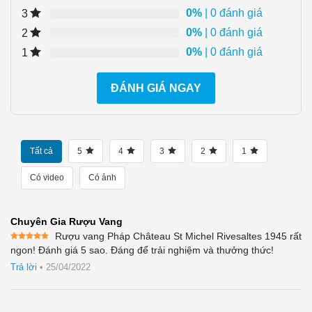
0%
| 0 đánh giá
3
0%
| 0 đánh giá
2
0%
| 0 đánh giá
1
ĐÁNH GIÁ NGAY
Tất cả
5
4
3
2
1
Có video
Có ảnh
Chuyên Gia Rượu Vang
Rượu vang Pháp Château St Michel Rivesaltes 1945 rất
Được xếp
ngon! Đánh giá 5 sao. Đáng để trải nghiệm và thưởng thức!
hạng
5
5
sao
Trả lời
•
25/04/2022