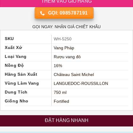
THÊM VÀO GIỎ HÀNG
GỌI: 0985787191
GỌI NGAY: NHẬN GIÁ CHIẾT KHẤU
SKU
WH-5250
Xuất Xứ
Vang Pháp
Loại Vang
Rượu vang đỏ
Nồng Độ
16%
Hãng Sản Xuất
Château Saint Michel
Vùng Làm Vang
LANGUEDOC-ROUSSILLON
Dung Tích
750 ml
Giống Nho
Fortified
ĐẶT HÀNG NHANH