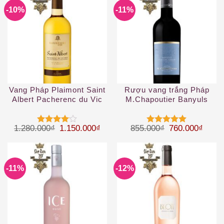
-10%
-11%
Vang Pháp Plaimont Saint
Rượu vang trắng Pháp
Albert Pacherenc du Vic
M.Chapoutier Banyuls
Bilh 50 cL White
Giá gốc là: 1.280.000₫.
Giá hiện tại là: 1.150.000₫.
Giá gốc là: 85
Giá hi
1.280.000
₫
1.150.000
₫
855.000
₫
760.000
₫
Được
Được xếp
xếp hạng
hạng
5
5
4
5 sao
sao
-11%
-12%