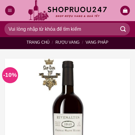
Bỏ
qua
nội
dung
Tìm
kiếm:
TRANG CHỦ
/
RƯỢU VANG
/
VANG PHÁP
-10%