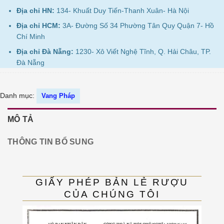
Địa chỉ HN:
134- Khuất Duy Tiến-Thanh Xuân- Hà Nội
Địa chỉ HCM:
3A- Đường Số 34 Phường Tân Quy Quận 7- Hồ
Chí Minh
Địa chỉ Đà Nẵng:
1230- Xô Viết Nghệ Tĩnh, Q. Hải Châu, TP.
Đà Nẵng
Danh mục:
Vang Pháp
MÔ TẢ
THÔNG TIN BỔ SUNG
GIẤY PHÉP BẢN LẺ RƯỢU
CỦA CHÚNG TÔI