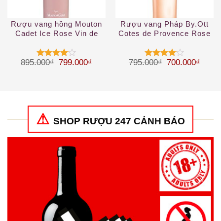
Rượu vang hồng Mouton
Rượu vang Pháp By.Ott
Cadet Ice Rose Vin de
Cotes de Provence Rose
France
2019
Giá gốc là: 895.000₫.
Giá hiện tại là: 799.000₫.
Giá gốc là: 79
Giá hi
895.000
₫
799.000
₫
795.000
₫
700.000
₫
Được
Được
xếp hạng
xếp hạng
4
5 sao
4
5 sao
SHOP RƯỢU 247 CẢNH BÁO