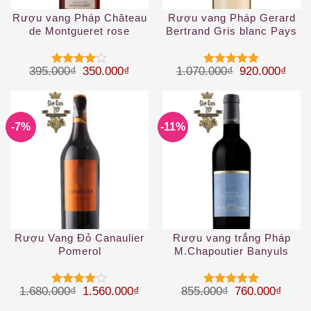
Rượu vang Pháp Château
Rượu vang Pháp Gerard
de Montgueret rose
Bertrand Gris blanc Pays
d’Anjou
d’Oc IGP Rosé 1.5 L
Giá gốc là: 395.000₫.
Giá hiện tại là: 350.000₫.
Giá gốc là: 1
Giá h
395.000
₫
350.000
₫
1.070.000
₫
920.000
₫
Được
Được xếp
xếp hạng
hạng
5
5
4
5 sao
sao
-7%
-11%
Rượu Vang Đỏ Canaulier
Rượu vang trắng Pháp
Pomerol
M.Chapoutier Banyuls
Giá gốc là: 1.680.000₫.
Giá hiện tại là: 1.560.000₫.
Giá gốc là: 85
Giá hi
1.680.000
₫
1.560.000
₫
855.000
₫
760.000
₫
Được
Được xếp
xếp hạng
hạng
5
5