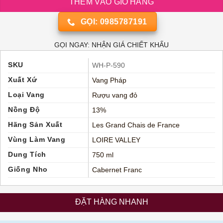
THÊM VÀO GIỎ HÀNG
GỌI: 0985787191
GỌI NGAY: NHẬN GIÁ CHIẾT KHẤU
SKU
WH-P-590
Xuất Xứ
Vang Pháp
Loại Vang
Rượu vang đỏ
Nồng Độ
13%
Hãng Sản Xuất
Les Grand Chais de France
Vùng Làm Vang
LOIRE VALLEY
Dung Tích
750 ml
Giống Nho
Cabernet Franc
ĐẶT HÀNG NHANH