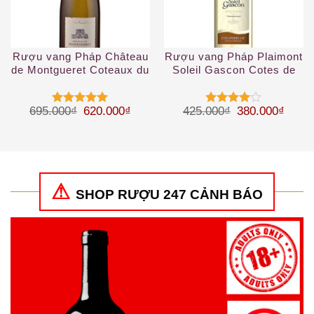
Rượu vang Pháp Château
Rượu vang Pháp Plaimont
de Montgueret Coteaux du
Soleil Gascon Cotes de
Layon
Gascogne IGP
Giá gốc là: 695.000₫.
Giá hiện tại là: 620.000₫.
Giá gốc là: 42
Giá hi
695.000
₫
620.000
₫
425.000
₫
380.000
₫
Được xếp
Được
hạng
5
5
xếp hạng
sao
4
5 sao
SHOP RƯỢU 247 CẢNH BÁO