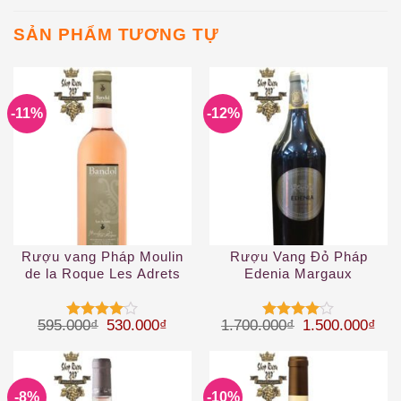
SẢN PHẨM TƯƠNG TỰ
-11%
-12%
Rượu vang Pháp Moulin
Rượu Vang Đỏ Pháp
de la Roque Les Adrets
Edenia Margaux
Rose Bandol
Giá gốc là: 595.000₫.
Giá hiện tại là: 530.000₫.
Giá gốc là: 1.
Giá 
595.000
₫
530.000
₫
1.700.000
₫
1.500.000
₫
Được
Được
xếp hạng
xếp hạng
4
5 sao
4
5 sao
-8%
-10%