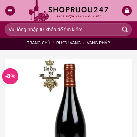
Bỏ
qua
nội
dung
Tìm
kiếm:
TRANG CHỦ
/
RƯỢU VANG
/
VANG PHÁP
-8%