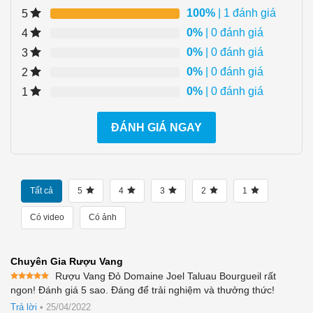
100%
| 1 đánh giá
5
0%
| 0 đánh giá
4
0%
| 0 đánh giá
3
0%
| 0 đánh giá
2
0%
| 0 đánh giá
1
ĐÁNH GIÁ NGAY
Tất cả
5
4
3
2
1
Có video
Có ảnh
Chuyên Gia Rượu Vang
Rượu Vang Đỏ Domaine Joel Taluau Bourgueil rất
Được xếp
ngon! Đánh giá 5 sao. Đáng để trải nghiệm và thưởng thức!
hạng
5
5
sao
Trả lời
•
25/04/2022