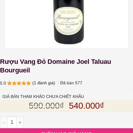
Rượu Vang Đỏ Domaine Joel Taluau
Bourgueil
(
1
đánh giá)
Đã bán
577
5.0
5.0
1
trên 5
dựa trên
GIÁ BÁN THAM KHẢO CHƯA CHIẾT KHẤU
đánh giá
Giá gốc là: 590.
Giá hiện
590.000
₫
540.000
₫
Rượu Vang Đỏ Domaine Joel Taluau Bourgueil số lượng