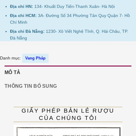
Địa chỉ HN:
134- Khuất Duy Tiến-Thanh Xuân- Hà Nội
Địa chỉ HCM:
3A- Đường Số 34 Phường Tân Quy Quận 7- Hồ
Chí Minh
Địa chỉ Đà Nẵng:
1230- Xô Viết Nghệ Tĩnh, Q. Hải Châu, TP.
Đà Nẵng
Danh mục:
Vang Pháp
MÔ TẢ
THÔNG TIN BỔ SUNG
GIẤY PHÉP BẢN LẺ RƯỢU
CỦA CHÚNG TÔI