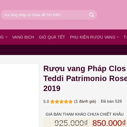
Tìm
kiếm:
NG
VANG BỊCH
GIỎ QUÀ TẾT
PHỤ KIỆN RƯỢU VANG
T
Rượu vang Pháp Clos
Teddi Patrimonio Ros
2019
(
1
đánh giá)
Đã bán
528
5.0
5.0
1
trên 5
dựa trên
GIÁ BÁN THAM KHẢO CHƯA CHIẾT KHẤU
đánh giá
Giá gốc l
925.000
₫
850.000
₫