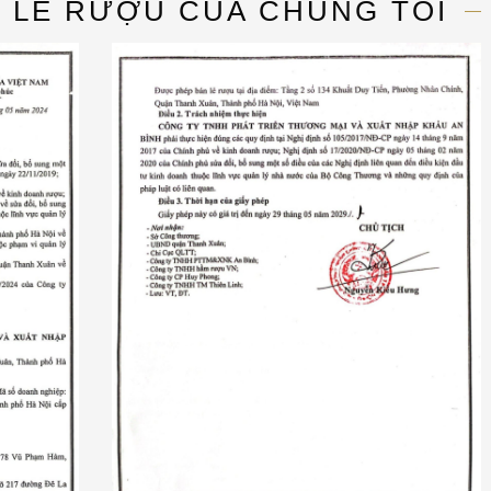
N LẺ RƯỢU CỦA CHÚNG TÔI