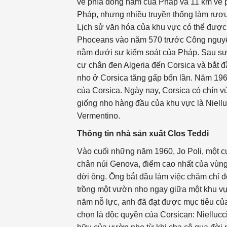
về phía đông nam của Pháp và 11 km về ph
Pháp, nhưng nhiều truyền thống làm rượu
Lịch sử văn hóa của khu vực có thể được
Phoceans vào năm 570 trước Công nguyên 
nằm dưới sự kiểm soát của Pháp. Sau sự đ
cư chân đen Algeria đến Corsica và bắt 
nho ở Corsica tăng gấp bốn lần. Năm 1968
của Corsica. Ngày nay, Corsica có chín
giống nho hàng đầu của khu vực là Nielluc
Vermentino.
Thông tin nhà sản xuất Clos Teddi
Vào cuối những năm 1960, Jo Poli, một cự
chân núi Genova, điểm cao nhất của vùng 
đời ông. Ông bắt đầu làm việc chăm chỉ 
trồng một vườn nho ngay giữa một khu vực
năm nỗ lực, anh đã đạt được mục tiêu củ
chọn là độc quyền của Corsican: Niellucci