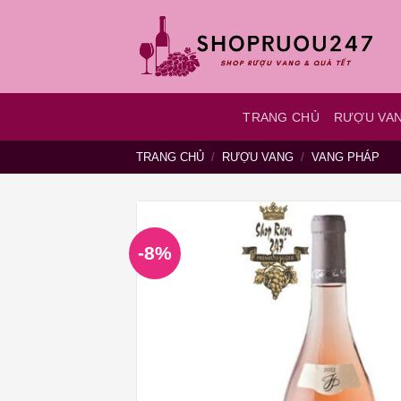
Bỏ
qua
nội
dung
TRANG CHỦ
RƯỢU VA
TRANG CHỦ
/
RƯỢU VANG
/
VANG PHÁP
-8%