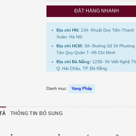
ĐẶT HÀNG NHANH
Địa chỉ HN:
134- Khuất Duy Tiến-Thanh
Xuân- Hà Nội
Địa chỉ HCM:
3A- Đường Số 34 Phường
Tân Quy Quận 7- Hồ Chí Minh
Địa chỉ Đà Nẵng:
1230- Xô Viết Nghệ Tĩ
Q. Hải Châu, TP. Đà Nẵng
Danh mục:
Vang Pháp
TẢ
THÔNG TIN BỔ SUNG