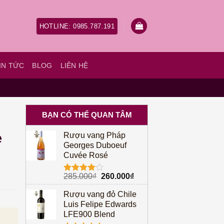
HOTLINE: 0985.787.191
IN TỨC
BLOG
LIÊN HỆ
BẠN CÓ THỂ QUAN TÂM
e
Rượu vang Pháp
Georges Duboeuf
Cuvée Rosé
Giá
Giá
285.000
₫
260.000
₫
Được
gốc
hiện
xếp hạng
Rượu vang đỏ Chile
4.00
5
là:
tại
sao
Luis Felipe Edwards
285.000₫.
là:
à: 925.000₫.
Giá hiện tại là: 850.000₫.
LFE900 Blend
260.000₫.