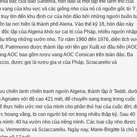
ía bắc của đảo Sardinia, hòn đảo là một tập thể lãnh thổ của
 vang của khu vực và các giống nho của nó có nguồn gốc từ Ý.
 truy tìm đến khu định cư của hòn đảo bởi những người buôn b
tại nơi hiện là thành phố Aleria. Vào thế kỷ 18, hòn đảo này
ộc lập của Algeria khỏi sự cai trị của Pháp, nhiều người nhập
đầu trồng những vườn nho. Từ năm 1960 đến 1976, diện tích v
, Patrimonio được thành lập với tên gọi Xuất xứ đầu tiên (AO
 vùng AOC bao gồm rượu vang AOC Corsican trên toàn đảo. Ba
cio, được gọi là rượu gia vị của Pháp, Sciacarello và
u chiến binh chiến tranh người Algeria, thành lập ở Teddi, dướ
Agriates với độ cao 421 mét, để chuyển sang trang trong cuộc
để thực hiện ước mơ của mình cho phần thứ hai của cuộc đời; đ
 hoang vắng, bị con người bỏ rơi trong nhiều thập kỷ. Sau 40
a mình: 40 ha vườn nho của riêng mình. Các loại cây nho được
u, Vermentinu và Sciaccarellu. Ngày nay, Marie-Brigitte là chủ 