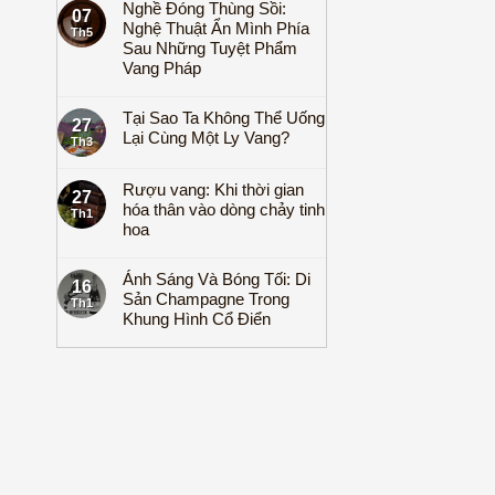
Nghề Đóng Thùng Sồi:
07
Nghệ Thuật Ẩn Mình Phía
Th5
Sau Những Tuyệt Phẩm
Vang Pháp
Tại Sao Ta Không Thể Uống
27
Lại Cùng Một Ly Vang?
Th3
Rượu vang: Khi thời gian
27
hóa thân vào dòng chảy tinh
Th1
hoa
Ánh Sáng Và Bóng Tối: Di
16
Sản Champagne Trong
Th1
Khung Hình Cổ Điển