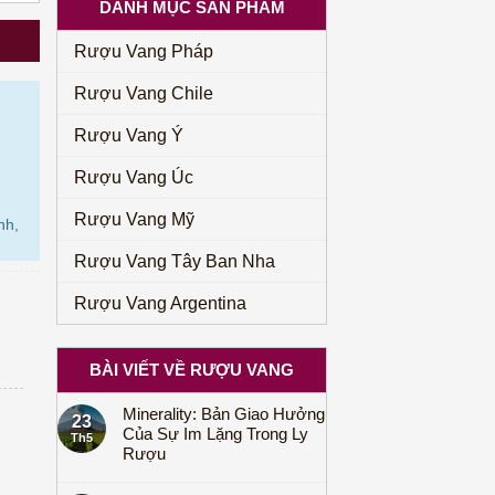
DANH MỤC SẢN PHẨM
17.000.000₫.
là:
14.600.000₫.
Rượu Vang Pháp
Rượu Vang Chile
Rượu Vang Ý
Rượu Vang Úc
Rượu Vang Mỹ
nh,
Rượu Vang Tây Ban Nha
Rượu Vang Argentina
BÀI VIẾT VỀ RƯỢU VANG
Minerality: Bản Giao Hưởng
23
Của Sự Im Lặng Trong Ly
Th5
Rượu