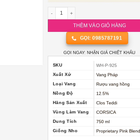
Rượu vang Pháp Clos Teddi Patrimonio Ro
THÊM VÀO GIỎ HÀNG
GỌI: 0985787191
GỌI NGAY: NHẬN GIÁ CHIẾT KHẤU
SKU
WH-P-925
Xuất Xứ
Vang Pháp
Loại Vang
Rượu vang hồng
Nồng Độ
12.5%
Hãng Sản Xuất
Clos Teddi
Vùng Làm Vang
CORSICA
Dung Tích
750 ml
Giống Nho
Proprietary Pink Blen