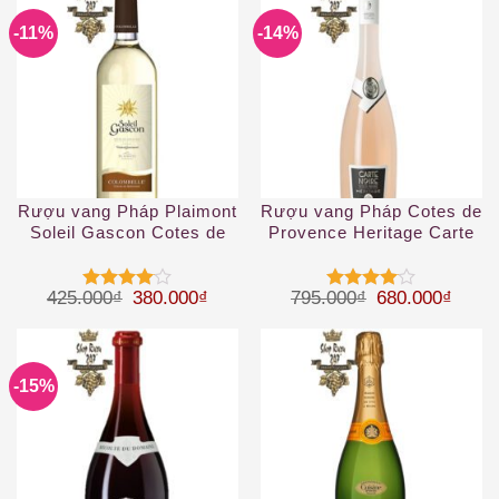
-11%
-14%
Rượu vang Pháp Plaimont
Rượu vang Pháp Cotes de
Soleil Gascon Cotes de
Provence Heritage Carte
Gascogne IGP
Noire 2019
Giá gốc là: 425.000₫.
Giá hiện tại là: 380.000₫.
Giá gốc là: 79
Giá hi
425.000
₫
380.000
₫
795.000
₫
680.000
₫
Được
Được
xếp hạng
xếp hạng
4
5 sao
4
5 sao
-15%