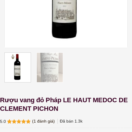
Rượu vang đỏ Pháp LE HAUT MEDOC DE
CLEMENT PICHON
(
1
đánh giá)
Đã bán
1.3k
5.0
5.0
1
trên 5