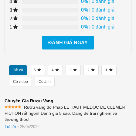
0%
| 0 đánh giá
4
0%
| 0 đánh giá
3
0%
| 0 đánh giá
2
0%
| 0 đánh giá
1
ĐÁNH GIÁ NGAY
Tất cả
5
4
3
2
1
Có video
Có ảnh
Chuyên Gia Rượu Vang
Rượu vang đỏ Pháp LE HAUT MEDOC DE CLEMENT
Được xếp
PICHON rất ngon! Đánh giá 5 sao. Đáng để trải nghiệm và
hạng
5
5
thưởng thức!
sao
Trả lời
•
25/04/2022