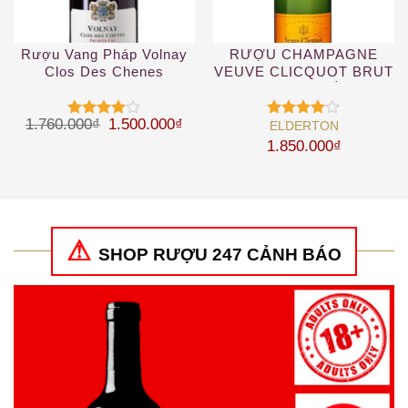
Rượu Vang Pháp Volnay
RƯỢU CHAMPAGNE
Clos Des Chenes
VEUVE CLICQUOT BRUT
YELLOW – VÀNG
Giá gốc là: 1.760.000₫.
Giá hiện tại là: 1.500.000₫.
1.760.000
₫
1.500.000
₫
ELDERTON
Được
Được
xếp hạng
xếp hạng
1.850.000
₫
4
5 sao
4
5 sao
SHOP RƯỢU 247 CẢNH BÁO