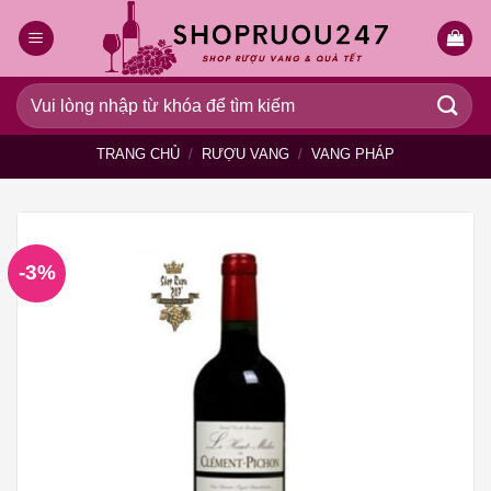
Bỏ
qua
nội
dung
Tìm
kiếm:
TRANG CHỦ
/
RƯỢU VANG
/
VANG PHÁP
-3%