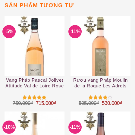
SẢN PHẨM TƯƠNG TỰ
-5%
-11%
Vang Pháp Pascal Jolivet
Rượu vang Pháp Moulin
Attitude Val de Loire Rose
de la Roque Les Adrets
IGP
Rose Bandol
Giá gốc là: 750.000₫.
Giá hiện tại là: 715.000₫.
Giá gốc là: 59
Giá hi
750.000
₫
715.000
₫
595.000
₫
530.000
₫
Được xếp
Được
hạng
5
5
xếp hạng
sao
4
5 sao
-10%
-11%