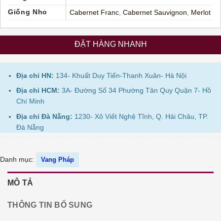
Giống Nho
Cabernet Franc
,
Cabernet Sauvignon
,
Merlot
ĐẶT HÀNG NHANH
Địa chỉ HN:
134- Khuất Duy Tiến-Thanh Xuân- Hà Nội
Địa chỉ HCM:
3A- Đường Số 34 Phường Tân Quy Quận 7- Hồ
Chí Minh
Địa chỉ Đà Nẵng:
1230- Xô Viết Nghệ Tĩnh, Q. Hải Châu, TP.
Đà Nẵng
Danh mục:
Vang Pháp
MÔ TẢ
THÔNG TIN BỔ SUNG