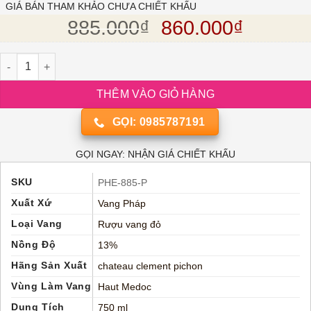
dựa trên
GIÁ BÁN THAM KHẢO CHƯA CHIẾT KHẤU
đánh giá
Giá gốc là: 885.
Giá hiện
885.000
₫
860.000
₫
Rượu vang đỏ Pháp LE HAUT MEDOC DE CLEMENT PICHON số l
THÊM VÀO GIỎ HÀNG
GỌI: 0985787191
GỌI NGAY: NHẬN GIÁ CHIẾT KHẤU
SKU
PHE-885-P
Xuất Xứ
Vang Pháp
Loại Vang
Rượu vang đỏ
Nồng Độ
13%
Hãng Sản Xuất
chateau clement pichon
Vùng Làm Vang
Haut Medoc
Dung Tích
750 ml