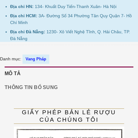
Địa chỉ HN:
134- Khuất Duy Tiến-Thanh Xuân- Hà Nội
Địa chỉ HCM:
3A- Đường Số 34 Phường Tân Quy Quận 7- Hồ
Chí Minh
Địa chỉ Đà Nẵng:
1230- Xô Viết Nghệ Tĩnh, Q. Hải Châu, TP.
Đà Nẵng
Danh mục:
Vang Pháp
MÔ TẢ
THÔNG TIN BỔ SUNG
GIẤY PHÉP BẢN LẺ RƯỢU
CỦA CHÚNG TÔI