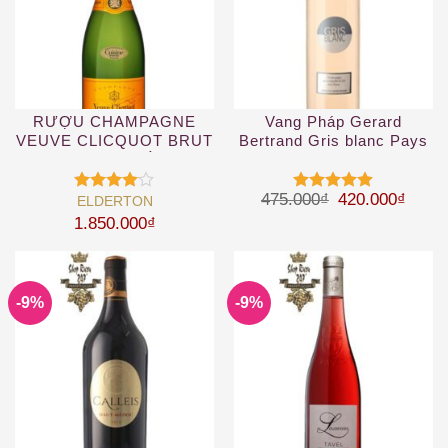
RƯỢU CHAMPAGNE
Vang Pháp Gerard
VEUVE CLICQUOT BRUT
Bertrand Gris blanc Pays
YELLOW – VÀNG
d’Oc IGP Rosé
Giá gốc là: 47
Giá hi
475.000
₫
420.000
₫
ELDERTON
Được
Được xếp
xếp hạng
hạng
5
5
1.850.000
₫
4
5 sao
sao
-9%
-9%