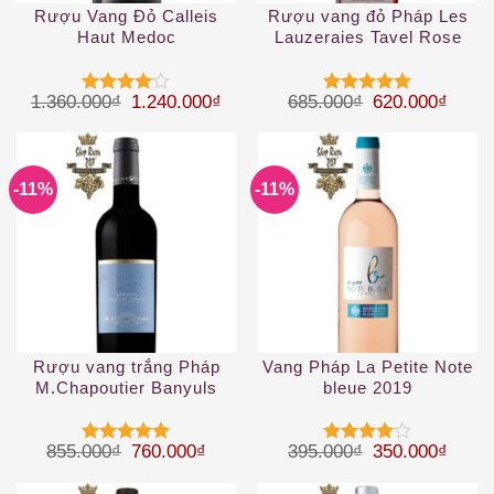
Rượu Vang Đỏ Calleis
Rượu vang đỏ Pháp Les
Haut Medoc
Lauzeraies Tavel Rose
2019
Giá gốc là: 1.360.000₫.
Giá hiện tại là: 1.240.000₫.
Giá gốc là: 68
Giá hi
1.360.000
₫
1.240.000
₫
685.000
₫
620.000
₫
Được
Được xếp
xếp hạng
hạng
5
5
4
5 sao
sao
-11%
-11%
Rượu vang trắng Pháp
Vang Pháp La Petite Note
M.Chapoutier Banyuls
bleue 2019
Giá gốc là: 855.000₫.
Giá hiện tại là: 760.000₫.
Giá gốc là: 39
Giá hi
855.000
₫
760.000
₫
395.000
₫
350.000
₫
Được xếp
Được
hạng
5
5
xếp hạng
sao
4
5 sao