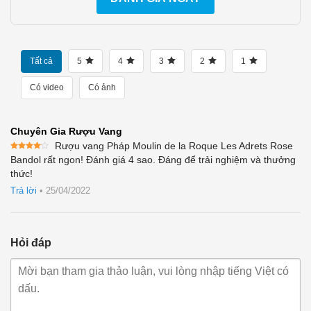
Tất cả
5
4
3
2
1
Có video
Có ảnh
Chuyên Gia Rượu Vang
Rượu vang Pháp Moulin de la Roque Les Adrets Rose
Được
Bandol rất ngon! Đánh giá 4 sao. Đáng để trải nghiệm và thưởng
xếp
thức!
hạng
4
5 sao
Trả lời
•
25/04/2022
Hỏi đáp