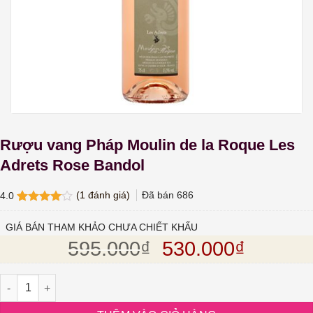
Rượu vang Pháp Moulin de la Roque Les
Adrets Rose Bandol
(
1
đánh giá)
Đã bán
686
4.0
4.0
1
trên
5 dựa
GIÁ BÁN THAM KHẢO CHƯA CHIẾT KHẤU
trên
đánh
Giá gốc là: 595.
Giá hiện
595.000
₫
530.000
₫
giá
Rượu vang Pháp Moulin de la Roque Les Adrets Rose Bandol số