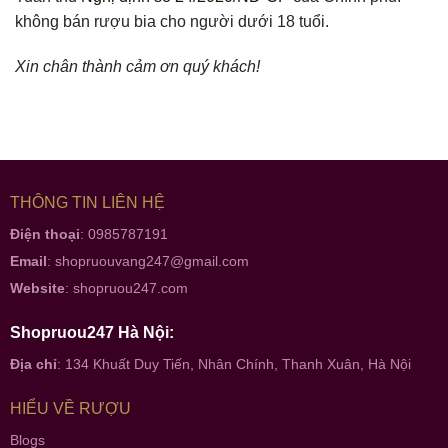
không bán rượu bia cho người dưới 18 tuổi.
Xin chân thành cảm ơn quý khách!
THÔNG TIN LIÊN HỆ
Điện thoại
: 0985787191
Email
:
shopruouvang247@gmail.com
Website
:
shopruou247.com
Shopruou247 Hà Nội:
Địa chỉ
: 134 Khuất Duy Tiến, Nhân Chính, Thanh Xuân, Hà Nội
HIỂU VỀ RƯỢU
Blogs