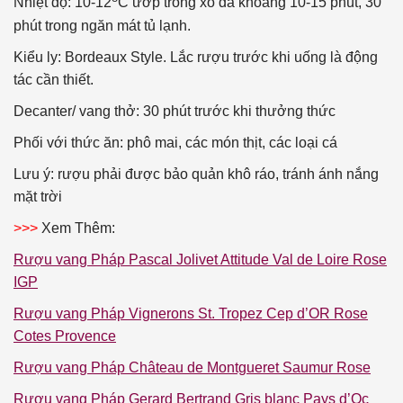
Nhiệt độ: 10-12
C ướp trong xô đá khoảng 10-15 phút, 30
phút trong ngăn mát tủ lạnh.
Kiểu ly: Bordeaux Style. Lắc rượu trước khi uống là động
tác cần thiết.
Decanter/ vang thở: 30 phút trước khi thưởng thức
Phối với thức ăn: phô mai, các món thịt, các loại cá
Lưu ý: rượu phải được bảo quản khô ráo, tránh ánh nắng
mặt trời
>>>
Xem Thêm:
Rượu vang Pháp Pascal Jolivet Attitude Val de Loire Rose
IGP
Rượu vang Pháp Vignerons St. Tropez Cep d’OR Rose
Cotes Provence
Rượu vang Pháp Château de Montgueret Saumur Rose
Rượu vang Pháp Gerard Bertrand Gris blanc Pays d’Oc