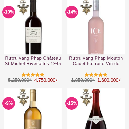
-10%
-14%
Rượu vang Pháp Château
Rượu vang Pháp Mouton
St Michel Rivesaltes 1945
Cadet Ice rose Vin de
France 1.5 L
Giá gốc là: 5.250.000₫.
Giá hiện tại là: 4.750.000₫.
Giá gốc là: 1.
Giá 
5.250.000
₫
4.750.000
₫
1.850.000
₫
1.600.000
₫
Được xếp
Được xếp
hạng
5
5
hạng
5
5
sao
sao
-9%
-15%