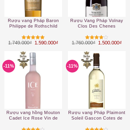
Rượu vang Pháp Baron
Rượu Vang Pháp Volnay
Philippe de Rothschild
Clos Des Chenes
Mouton Cadet Reserve
Sauternes White
Giá gốc là: 1.749.000₫.
Giá hiện tại là: 1.590.000₫.
Giá gốc là: 1.
Giá 
1.749.000
₫
1.590.000
₫
1.760.000
₫
1.500.000
₫
Được xếp
Được
hạng
5
5
xếp hạng
sao
4
5 sao
-11%
-11%
Rượu vang hồng Mouton
Rượu vang Pháp Plaimont
Cadet Ice Rose Vin de
Soleil Gascon Cotes de
France
Gascogne IGP