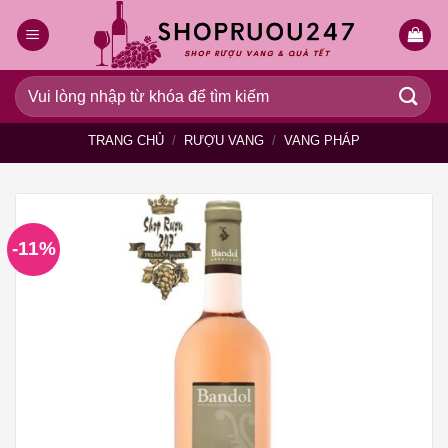
Bỏ
qua
nội
dung
Tìm
kiếm:
TRANG CHỦ
/
RƯỢU VANG
/
VANG PHÁP
-11%