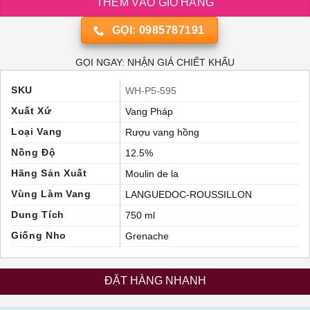
THÊM VÀO GIỎ HÀNG
GỌI: 0985787191
GỌI NGAY: NHẬN GIÁ CHIẾT KHẤU
SKU
WH-P5-595
Xuất Xứ
Vang Pháp
Loại Vang
Rượu vang hồng
Nồng Độ
12.5%
Hãng Sản Xuất
Moulin de la
Vùng Làm Vang
LANGUEDOC-ROUSSILLON
Dung Tích
750 ml
Giống Nho
Grenache
ĐẶT HÀNG NHANH