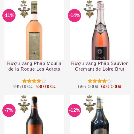
4
5 sao
sao
-11%
-14%
Rượu vang Pháp Moulin
Rượu vang Pháp Sauvion
de la Roque Les Adrets
Cremant de Loire Brut
Rose Bandol
rose
Giá gốc là: 595.000₫.
Giá hiện tại là: 530.000₫.
Giá gốc là: 69
Giá hi
595.000
₫
530.000
₫
695.000
₫
600.000
₫
Được
Được
xếp hạng
xếp hạng
4
5 sao
4
5 sao
-7%
-12%