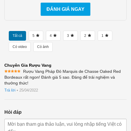
ĐÁNH GIÁ NGAY
Tất cả
5
4
3
2
1
Có video
Có ảnh
Chuyên Gia Rượu Vang
Rượu Vang Pháp Đỏ Marquis de Chasse Oaked Red
Được xếp
Bordeaux rất ngon! Đánh giá 5 sao. Đáng để trải nghiệm và
hạng
5
5
thưởng thức!
sao
Trả lời
•
25/04/2022
Hỏi đáp