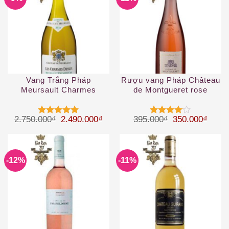
Vang Trắng Pháp
Rượu vang Pháp Château
Meursault Charmes
de Montgueret rose
d’Anjou
Giá gốc là: 2.750.000₫.
Giá hiện tại là: 2.490.000₫.
Giá gốc là: 39
Giá hi
2.750.000
₫
2.490.000
₫
395.000
₫
350.000
₫
Được xếp
Được
hạng
5
5
xếp hạng
sao
4
5 sao
-12%
-11%