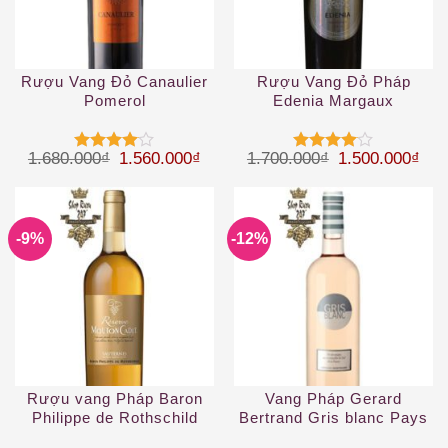
Rượu Vang Đỏ Canaulier
Rượu Vang Đỏ Pháp
Pomerol
Edenia Margaux
Giá gốc là: 1.680.000₫.
Giá hiện tại là: 1.560.000₫.
Giá gốc là: 1.
Giá 
1.680.000
₫
1.560.000
₫
1.700.000
₫
1.500.000
₫
Được
Được
xếp hạng
xếp hạng
4
5 sao
4
5 sao
-9%
-12%
Rượu vang Pháp Baron
Vang Pháp Gerard
Philippe de Rothschild
Bertrand Gris blanc Pays
Mouton Cadet Reserve
d’Oc IGP Rosé