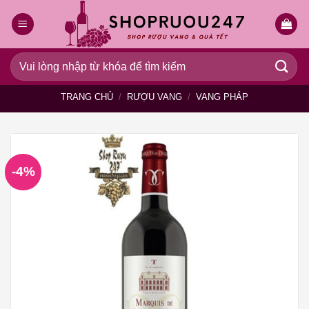
Bỏ
qua
nội
dung
Tìm
kiếm:
TRANG CHỦ
/
RƯỢU VANG
/
VANG PHÁP
-4%