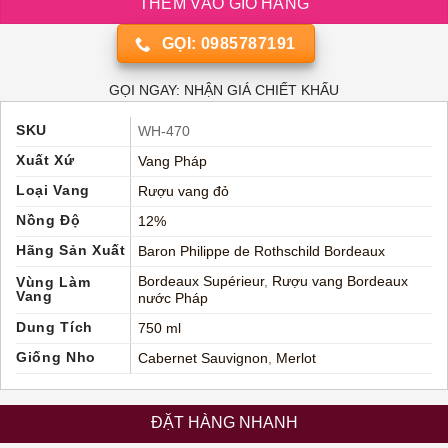
THÊM VÀO GIỎ HÀNG
GỌI: 0985787191
GỌI NGAY: NHẬN GIÁ CHIẾT KHẤU
SKU
WH-470
Xuất Xứ
Vang Pháp
Loại Vang
Rượu vang đỏ
Nồng Độ
12%
Hãng Sản Xuất
Baron Philippe de Rothschild Bordeaux
Bordeaux Supérieur
,
Rượu vang Bordeaux
Vùng Làm
Vang
nước Pháp
Dung Tích
750 ml
Giống Nho
Cabernet Sauvignon
,
Merlot
ĐẶT HÀNG NHANH