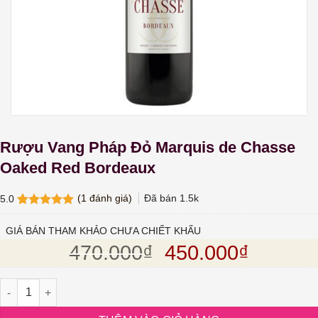
Rượu Vang Pháp Đỏ Marquis de Chasse
Oaked Red Bordeaux
(
1
đánh giá)
Đã bán
1.5k
5.0
5.0
1
trên 5
dựa trên
GIÁ BÁN THAM KHẢO CHƯA CHIẾT KHẤU
đánh giá
Giá gốc là: 470.
Giá hiện
470.000
₫
450.000
₫
Rượu Vang Pháp Đỏ Marquis de Chasse Oaked Red Bordeaux số