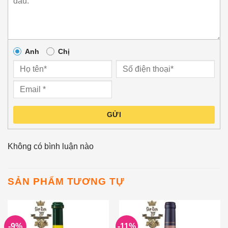
Anh
Chị
GỬI
Không có bình luận nào
SẢN PHẨM TƯƠNG TỰ
-9%
-11%