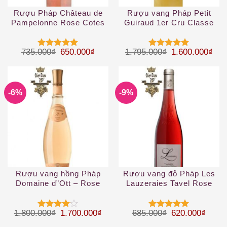
Rượu Pháp Château de
Rượu vang Pháp Petit
Pampelonne Rose Cotes
Guiraud 1er Cru Classe
de Provence
2019
Giá gốc là: 735.000₫.
Giá hiện tại là: 650.000₫.
Giá gốc là: 1.
Giá 
735.000
₫
650.000
₫
1.795.000
₫
1.600.000
₫
Được xếp
Được xếp
hạng
5
5
hạng
5
5
sao
sao
-6%
-9%
Rượu vang hồng Pháp
Rượu vang đỏ Pháp Les
Domaine d”Ott – Rose
Lauzeraies Tavel Rose
coeur de Grain
2019
Giá gốc là: 1.800.000₫.
Giá hiện tại là: 1.700.000₫.
Giá gốc là: 68
Giá hi
1.800.000
₫
1.700.000
₫
685.000
₫
620.000
₫
Được
Được xếp
xếp hạng
hạng
5
5