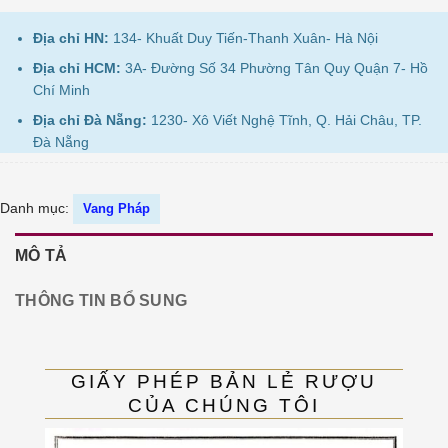
Địa chỉ HN:
134- Khuất Duy Tiến-Thanh Xuân- Hà Nội
Địa chỉ HCM:
3A- Đường Số 34 Phường Tân Quy Quận 7- Hồ
Chí Minh
Địa chỉ Đà Nẵng:
1230- Xô Viết Nghệ Tĩnh, Q. Hải Châu, TP.
Đà Nẵng
Danh mục:
Vang Pháp
MÔ TẢ
THÔNG TIN BỔ SUNG
GIẤY PHÉP BẢN LẺ RƯỢU
CỦA CHÚNG TÔI