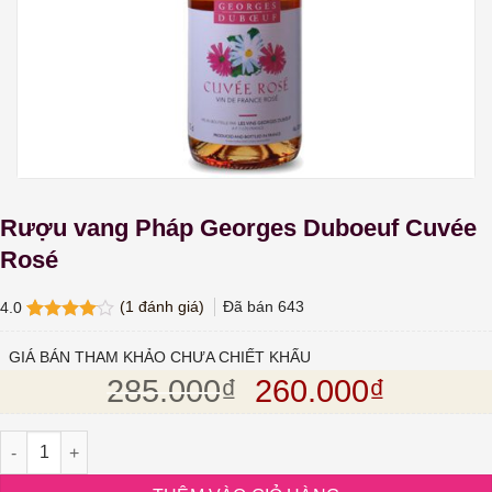
Rượu vang Pháp Georges Duboeuf Cuvée
Rosé
(
1
đánh giá)
Đã bán
643
4.0
4.0
1
trên
5 dựa
GIÁ BÁN THAM KHẢO CHƯA CHIẾT KHẤU
trên
đánh
Giá gốc là: 285.
Giá hiện
285.000
₫
260.000
₫
giá
Rượu vang Pháp Georges Duboeuf Cuvée Rosé số lượng