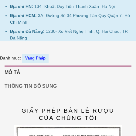
Địa chỉ HN:
134- Khuất Duy Tiến-Thanh Xuân- Hà Nội
Địa chỉ HCM:
3A- Đường Số 34 Phường Tân Quy Quận 7- Hồ
Chí Minh
Địa chỉ Đà Nẵng:
1230- Xô Viết Nghệ Tĩnh, Q. Hải Châu, TP.
Đà Nẵng
Danh mục:
Vang Pháp
MÔ TẢ
THÔNG TIN BỔ SUNG
GIẤY PHÉP BẢN LẺ RƯỢU
CỦA CHÚNG TÔI