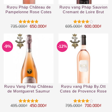
Rượu Pháp Château de
Rượu vang Pháp Sauvion
Pampelonne Rose Cotes
Cremant de Loire Brut
de Provence
rose
Giá gốc là: 735.000₫.
Giá hiện tại là: 650.000₫.
Giá gốc là: 69
Giá hi
735.000
₫
650.000
₫
695.000
₫
600.000
₫
Được xếp
Được
hạng
5
5
xếp hạng
sao
4
5 sao
-9%
-12%
Rượu Vang Pháp Château
Rượu vang Pháp By.Ott
de Montgueret Saumur
Cotes de Provence Rose
Rose
2019
Giá gốc là: 495.000₫.
Giá hiện tại là: 450.000₫.
Giá gốc là: 79
Giá hi
495.000
₫
450.000
₫
795.000
₫
700.000
₫
Được xếp
Được
hạng
5
5
xếp hạng