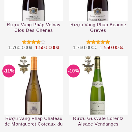
Rượu Vang Pháp Volnay
Rượu Vang Pháp Beaune
Clos Des Chenes
Greves
Giá gốc là: 1.760.000₫.
Giá hiện tại là: 1.500.000₫.
Giá gốc là: 1.
Giá 
1.760.000
₫
1.500.000
₫
1.760.000
₫
1.550.000
₫
Được
Được xếp
xếp hạng
hạng
5
5
4
5 sao
sao
-11%
-10%
Rượu vang Pháp Château
Rượu Gusvate Lorentz
de Montgueret Coteaux du
Alsace Vendanges
Layon
Tardives