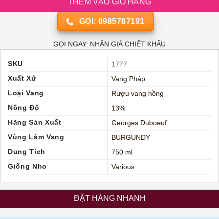
THÊM VÀO GIỎ HÀNG
GỌI: 0985787191
GỌI NGAY: NHẬN GIÁ CHIẾT KHẤU
SKU
1777
Xuất Xứ
Vang Pháp
Loại Vang
Rượu vang hồng
Nồng Độ
13%
Hãng Sản Xuất
Georges Duboeuf
Vùng Làm Vang
BURGUNDY
Dung Tích
750 ml
Giống Nho
Various
ĐẶT HÀNG NHANH