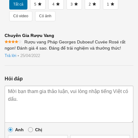
Tất cả
5
4
3
2
1
Có video
Có ảnh
Chuyên Gia Rượu Vang
Rượu vang Pháp Georges Duboeuf Cuvée Rosé rất
Được
ngon! Đánh giá 4 sao. Đáng để trải nghiệm và thưởng thức!
xếp
hạng
4
Trả lời
•
25/04/2022
5 sao
Hỏi đáp
Anh
Chị