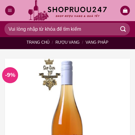
Bỏ
qua
nội
dung
Tìm
kiếm:
TRANG CHỦ
/
RƯỢU VANG
/
VANG PHÁP
-9%