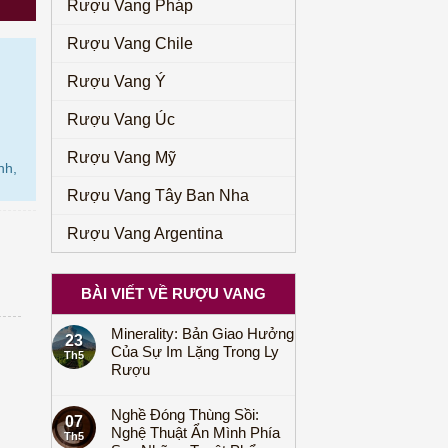
Rượu Vang Pháp
Rượu Vang Chile
Rượu Vang Ý
Rượu Vang Úc
Rượu Vang Mỹ
nh,
Rượu Vang Tây Ban Nha
Rượu Vang Argentina
BÀI VIẾT VỀ RƯỢU VANG
Minerality: Bản Giao Hưởng
23
Của Sự Im Lặng Trong Ly
Th5
Rượu
Nghề Đóng Thùng Sồi:
07
Nghệ Thuật Ẩn Mình Phía
Th5