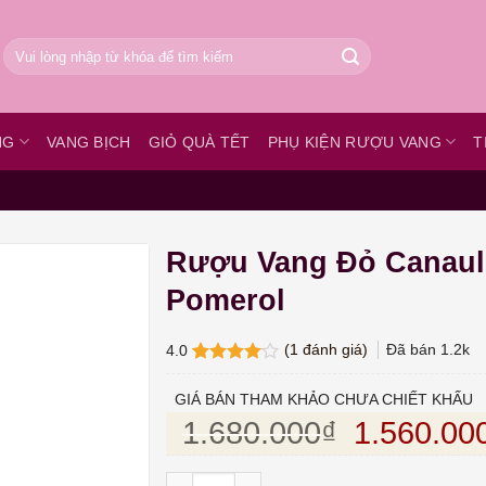
Tìm
kiếm:
NG
VANG BỊCH
GIỎ QUÀ TẾT
PHỤ KIỆN RƯỢU VANG
T
Rượu Vang Đỏ Canaul
Pomerol
(
1
đánh giá)
Đã bán
1.2k
4.0
4.0
1
trên
5 dựa
GIÁ BÁN THAM KHẢO CHƯA CHIẾT KHẤU
trên
đánh
Giá gốc l
1.680.000
₫
1.560.00
giá
Rượu Vang Đỏ Canaulier Pomerol số lượng