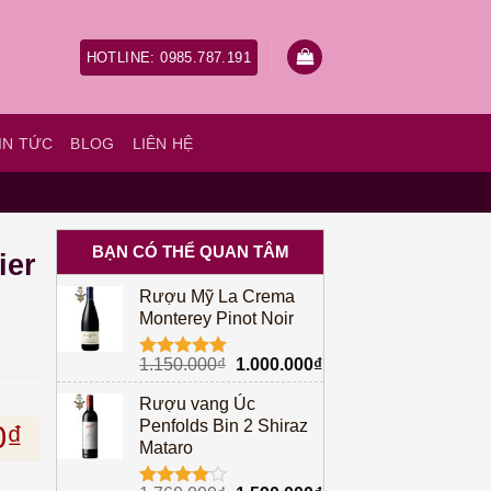
HOTLINE: 0985.787.191
IN TỨC
BLOG
LIÊN HỆ
BẠN CÓ THỂ QUAN TÂM
ier
Rượu Mỹ La Crema
Monterey Pinot Noir
Giá
Giá
1.150.000
₫
1.000.000
₫
Được xếp
gốc
hiện
hạng
5.00
Rượu vang Úc
5 sao
là:
tại
Penfolds Bin 2 Shiraz
à: 1.680.000₫.
Giá hiện tại là: 1.560.000₫.
0
₫
1.150.000₫.
là:
Mataro
1.000.000₫.