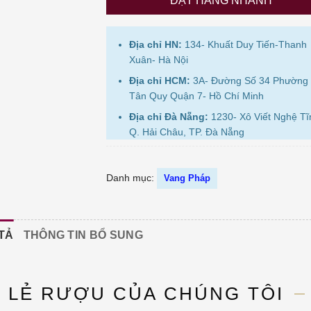
ĐẶT HÀNG NHANH
Địa chỉ HN:
134- Khuất Duy Tiến-Thanh
Xuân- Hà Nội
Địa chỉ HCM:
3A- Đường Số 34 Phường
Tân Quy Quận 7- Hồ Chí Minh
Địa chỉ Đà Nẵng:
1230- Xô Viết Nghệ Tĩ
Q. Hải Châu, TP. Đà Nẵng
Danh mục:
Vang Pháp
TẢ
THÔNG TIN BỔ SUNG
N LẺ RƯỢU CỦA CHÚNG TÔI