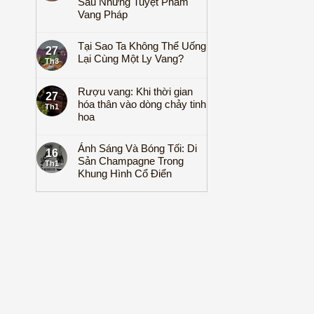
Sau Những Tuyệt Phẩm
Vang Pháp
Tại Sao Ta Không Thể Uống
27
Lại Cùng Một Ly Vang?
Th3
Rượu vang: Khi thời gian
27
hóa thân vào dòng chảy tinh
Th1
hoa
Ánh Sáng Và Bóng Tối: Di
16
Sản Champagne Trong
Th1
Khung Hình Cổ Điển