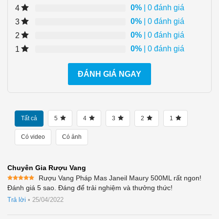
0%
| 0 đánh giá
4
0%
| 0 đánh giá
3
0%
| 0 đánh giá
2
0%
| 0 đánh giá
1
ĐÁNH GIÁ NGAY
Tất cả
5
4
3
2
1
Có video
Có ảnh
Chuyên Gia Rượu Vang
Rượu Vang Pháp Mas Janeil Maury 500ML rất ngon!
Được xếp
Đánh giá 5 sao. Đáng để trải nghiệm và thưởng thức!
hạng
5
5
sao
Trả lời
•
25/04/2022