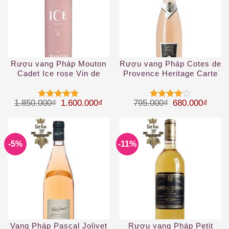
Rượu vang Pháp Mouton
Rượu vang Pháp Cotes de
Cadet Ice rose Vin de
Provence Heritage Carte
France 1.5 L
Noire 2019
Giá gốc là: 1.850.000₫.
Giá hiện tại là: 1.600.000₫.
Giá gốc là: 79
Giá hi
1.850.000
₫
1.600.000
₫
795.000
₫
680.000
₫
Được xếp
Được
hạng
5
5
xếp hạng
sao
4
5 sao
-5%
-11%
Vang Pháp Pascal Jolivet
Rượu vang Pháp Petit