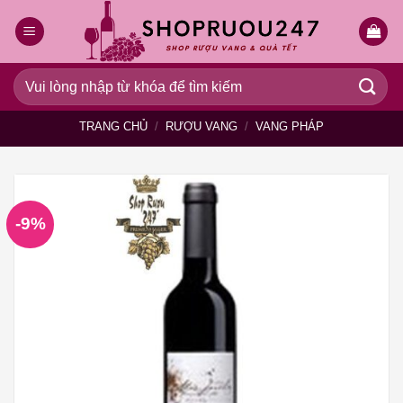
Bỏ
qua
nội
dung
Tìm
kiếm:
TRANG CHỦ
/
RƯỢU VANG
/
VANG PHÁP
-9%