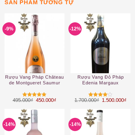
SẢN PHẨM TƯƠNG TỰ
-9%
-12%
Rượu Vang Pháp Château
Rượu Vang Đỏ Pháp
de Montgueret Saumur
Edenia Margaux
Rose
Giá gốc là: 495.000₫.
Giá hiện tại là: 450.000₫.
Giá gốc là: 1.
Giá 
495.000
₫
450.000
₫
1.700.000
₫
1.500.000
₫
Được xếp
Được
hạng
5
5
xếp hạng
sao
4
5 sao
-14%
-14%