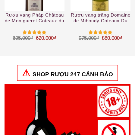
Rượu vang Pháp Château
Rượu vang trắng Domaine
de Montgueret Coteaux du
de Mihoudy Coteaux Du
Layon
Layon 2019
Giá gốc là: 695.000₫.
Giá hiện tại là: 620.000₫.
Giá gốc là: 97
Giá hi
695.000
₫
620.000
₫
975.000
₫
880.000
₫
Được xếp
Được xếp
hạng
5
5
hạng
5
5
sao
sao
SHOP RƯỢU 247 CẢNH BÁO