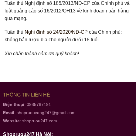
Tuân thủ Nghị định số 185/2013/NĐ-CP của Chính phủ và
luật quảng cáo số 16/2012/QH13 về kinh doanh bán hàng
qua mạng.
Tuân thủ
Nghị định số 24/2020/NĐ-CP
của Chính phủ:
không bán rượu bia cho người dưới 18 tuổi.
Xin chân thành cảm ơn quý khách!
THÔNG TIN LIÊN HỆ
Điện thoại
: 0985787191
Email
:
shopruouvang247@gmail.com
Website
:
shopruou247.com
Shopruou247 Hà Nội: