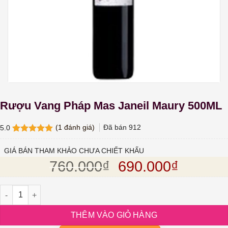
Rượu Vang Pháp Mas Janeil Maury 500ML
(
1
đánh giá)
Đã bán
912
5.0
5.0
1
trên 5
dựa trên
GIÁ BÁN THAM KHẢO CHƯA CHIẾT KHẤU
đánh giá
Giá gốc là: 760.
Giá hiện
760.000
₫
690.000
₫
Rượu Vang Pháp Mas Janeil Maury 500ML số lượng
THÊM VÀO GIỎ HÀNG