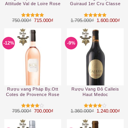
Attitude Val de Loire Rose
Guiraud 1er Cru Classe
IGP
2019
Giá gốc là: 750.000₫.
Giá hiện tại là: 715.000₫.
Giá gốc là: 1.
Giá 
750.000
₫
715.000
₫
1.795.000
₫
1.600.000
₫
Được xếp
Được xếp
hạng
5
5
hạng
5
5
sao
sao
-12%
-9%
Rượu vang Pháp By.Ott
Rượu Vang Đỏ Calleis
Cotes de Provence Rose
Haut Medoc
2019
Giá gốc là: 795.000₫.
Giá hiện tại là: 700.000₫.
Giá gốc là: 1.
Giá 
795.000
₫
700.000
₫
1.360.000
₫
1.240.000
₫
Được
Được
xếp hạng
xếp hạng
4
5 sao
4
5 sao