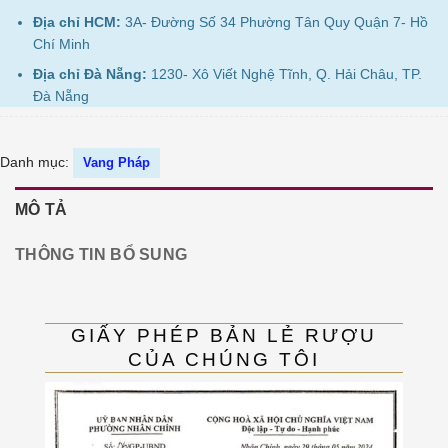
Địa chỉ HCM:
3A- Đường Số 34 Phường Tân Quy Quận 7- Hồ
Chí Minh
Địa chỉ Đà Nẵng:
1230- Xô Viết Nghệ Tĩnh, Q. Hải Châu, TP.
Đà Nẵng
Danh mục:
Vang Pháp
MÔ TẢ
THÔNG TIN BỔ SUNG
GIẤY PHÉP BẢN LẺ RƯỢU
CỦA CHÚNG TÔI