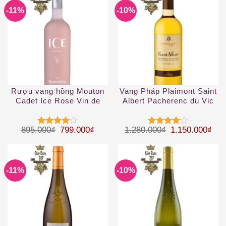
-11%
-10%
Rượu vang hồng Mouton
Vang Pháp Plaimont Saint
Cadet Ice Rose Vin de
Albert Pacherenc du Vic
France
Bilh 50 cL White
Giá gốc là: 895.000₫.
Giá hiện tại là: 799.000₫.
Giá gốc là: 1.
Giá 
895.000
₫
799.000
₫
1.280.000
₫
1.150.000
₫
Được
Được
xếp hạng
xếp hạng
4
5 sao
4
5 sao
-11%
-10%