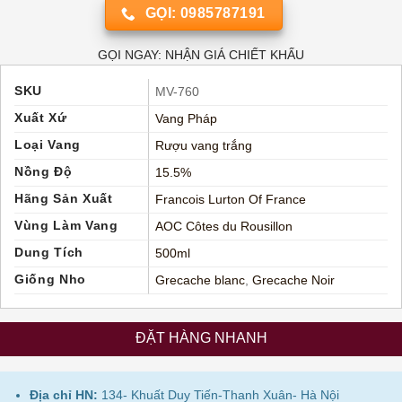
GỌI: 0985787191
GỌI NGAY: NHẬN GIÁ CHIẾT KHẤU
SKU
MV-760
Xuất Xứ
Vang Pháp
Loại Vang
Rượu vang trắng
Nồng Độ
15.5%
Hãng Sản Xuất
Francois Lurton Of France
Vùng Làm Vang
AOC Côtes du Rousillon
Dung Tích
500ml
Giống Nho
Grecache blanc
,
Grecache Noir
ĐẶT HÀNG NHANH
Địa chỉ HN:
134- Khuất Duy Tiến-Thanh Xuân- Hà Nội