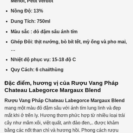
Merlot, Petit Verdot
Nồng Độ:
13%
Dung Tích:
750ml
Màu sắc : đỏ
đậm sâu ánh tím
Ghép Đôi: thịt
nướng, bò bít tết, mỳ ống và pho mai,
…
Nhiệt độ phục vụ:
15-18 độ C
Quy Cách:
6 chai/thùng
Đặc điểm, hương vị của
Rượu Vang Pháp
Chateau Labegorce Margaux Blend
Rượu Vang Pháp Chateau Labegorce Margaux Blend
mang một màu đỏ đậm sâu với ánh tím lung linh và đẹp
mắt khi ở trên ly. Hương thơm phức hợp từ nhiều loại trái
cây như mâm xôi, việt quất, anh đào đen,.. được khảm
bằng các nốt than chì và hương hồi. Phong cách rượu