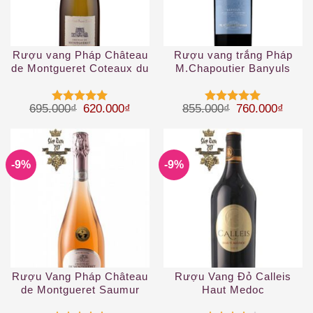
Rượu vang Pháp Château
Rượu vang trắng Pháp
de Montgueret Coteaux du
M.Chapoutier Banyuls
Layon
Giá gốc là: 695.000₫.
Giá hiện tại là: 620.000₫.
Giá gốc là: 85
Giá hi
695.000
₫
620.000
₫
855.000
₫
760.000
₫
Được xếp
Được xếp
hạng
5
5
hạng
5
5
sao
sao
-9%
-9%
Rượu Vang Pháp Château
Rượu Vang Đỏ Calleis
de Montgueret Saumur
Haut Medoc
Rose