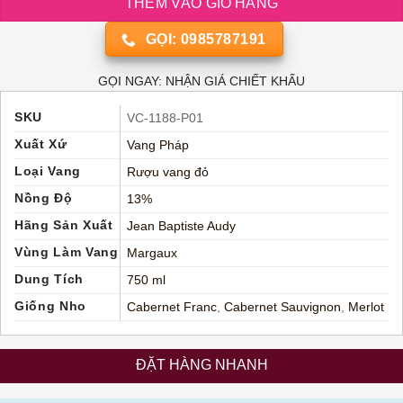
THÊM VÀO GIỎ HÀNG
GỌI: 0985787191
GỌI NGAY: NHẬN GIÁ CHIẾT KHẤU
SKU
VC-1188-P01
Xuất Xứ
Vang Pháp
Loại Vang
Rượu vang đỏ
Nồng Độ
13%
Hãng Sản Xuất
Jean Baptiste Audy
Vùng Làm Vang
Margaux
Dung Tích
750 ml
Giống Nho
Cabernet Franc
,
Cabernet Sauvignon
,
Merlot
ĐẶT HÀNG NHANH