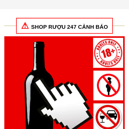
4
5 sao
4
5 sao
SHOP RƯỢU 247 CẢNH BÁO