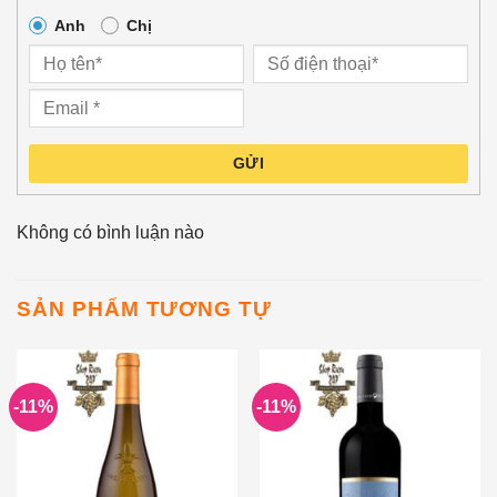
Anh
Chị
GỬI
Không có bình luận nào
SẢN PHẨM TƯƠNG TỰ
-11%
-11%