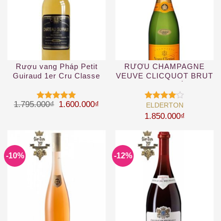
Rượu vang Pháp Petit
RƯỢU CHAMPAGNE
Guiraud 1er Cru Classe
VEUVE CLICQUOT BRUT
2019
YELLOW – VÀNG
Giá gốc là: 1.795.000₫.
Giá hiện tại là: 1.600.000₫.
1.795.000
₫
1.600.000
₫
ELDERTON
Được xếp
Được
hạng
5
5
xếp hạng
1.850.000
₫
sao
4
5 sao
-10%
-12%