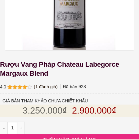
Rượu Vang Pháp Chateau Labegorce
Margaux Blend
(
1
đánh giá)
Đã bán
928
4.0
4.0
1
trên
5 dựa
GIÁ BÁN THAM KHẢO CHƯA CHIẾT KHẤU
trên
đánh
Giá gốc là: 3.25
Giá hi
3.250.000
₫
2.900.000
₫
giá
Rượu Vang Pháp Chateau Labegorce Margaux Blend số lượng