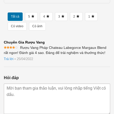
Tất cả
5
4
3
2
1
Có video
Có ảnh
Chuyên Gia Rượu Vang
Rượu Vang Pháp Chateau Labegorce Margaux Blend
Được
rất ngon! Đánh giá 4 sao. Đáng để trải nghiệm và thưởng thức!
xếp
hạng
4
Trả lời
•
25/04/2022
5 sao
Hỏi đáp