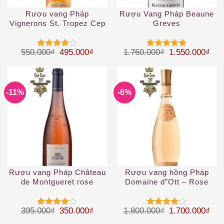
Rượu vang Pháp
Rượu Vang Pháp Beaune
Vignerons St. Tropez Cep
Greves
d’OR Rose Cotes
Provence
Giá gốc là: 550.000₫.
Giá hiện tại là: 495.000₫.
Giá gốc là: 1.
Giá 
550.000
₫
495.000
₫
1.760.000
₫
1.550.000
₫
Được
Được xếp
xếp hạng
hạng
5
5
4
5 sao
sao
-11%
-6%
Rượu vang Pháp Château
Rượu vang hồng Pháp
de Montgueret rose
Domaine d”Ott – Rose
d’Anjou
coeur de Grain
Giá gốc là: 395.000₫.
Giá hiện tại là: 350.000₫.
Giá gốc là: 1.
Giá 
395.000
₫
350.000
₫
1.800.000
₫
1.700.000
₫
Được
Được
xếp hạng
xếp hạng