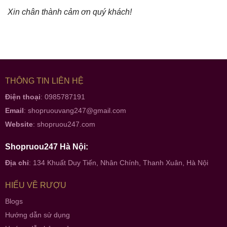
Xin chân thành cảm ơn quý khách!
THÔNG TIN LIÊN HỆ
Điện thoại
: 0985787191
Email
:
shopruouvang247@gmail.com
Website
:
shopruou247.com
Shopruou247 Hà Nội:
Địa chỉ
: 134 Khuất Duy Tiến, Nhân Chính, Thanh Xuân, Hà Nội
HIỂU VỀ RƯỢU
Blogs
Hướng dẫn sử dụng