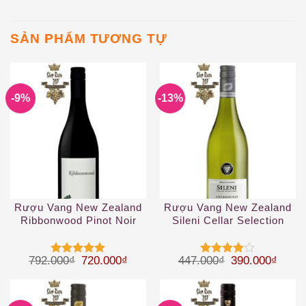
SẢN PHẨM TƯƠNG TỰ
-9%
-13%
Rượu Vang New Zealand
Rượu Vang New Zealand
Ribbonwood Pinot Noir
Sileni Cellar Selection
Chardonnay
Giá gốc là: 792.000₫.
Giá hiện tại là: 720.000₫.
Giá gốc là: 44
Giá hi
792.000
₫
720.000
₫
447.000
₫
390.000
₫
Được xếp
Được
hạng
5
5
xếp hạng
sao
4
5 sao