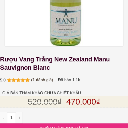
Rượu Vang Trắng New Zealand Manu
Sauvignon Blanc
(
1
đánh giá)
Đã bán
1.1k
5.0
5.0
1
trên 5
dựa trên
GIÁ BÁN THAM KHẢO CHƯA CHIẾT KHẤU
đánh giá
Giá gốc là: 520.
Giá hiện
520.000
₫
470.000
₫
Rượu Vang Trắng New Zealand Manu Sauvignon Blanc số lượng