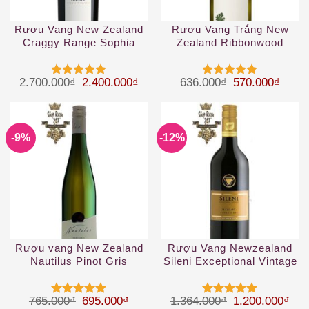
Rượu Vang New Zealand
Rượu Vang Trắng New
Craggy Range Sophia
Zealand Ribbonwood
Gimblett Gravels Vineyard
Riesling
Blend
Giá gốc là: 2.700.000₫.
Giá hiện tại là: 2.400.000₫.
Giá gốc là: 63
Giá hi
2.700.000
₫
2.400.000
₫
636.000
₫
570.000
₫
Được xếp
Được xếp
hạng
5
5
hạng
5
5
sao
sao
-9%
-12%
Rượu vang New Zealand
Rượu Vang Newzealand
Nautilus Pinot Gris
Sileni Exceptional Vintage
Merlot
Giá gốc là: 765.000₫.
Giá hiện tại là: 695.000₫.
Giá gốc là: 1.
Giá 
765.000
₫
695.000
₫
1.364.000
₫
1.200.000
₫
Được xếp
Được xếp