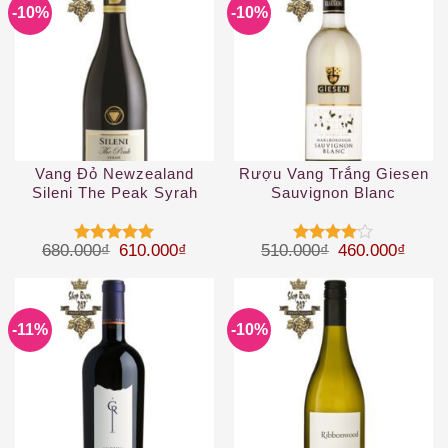
-10%
-10%
Vang Đỏ Newzealand
Rượu Vang Trắng Giesen
Sileni The Peak Syrah
Sauvignon Blanc
Giá gốc là: 680.000₫.
Giá hiện tại là: 610.000₫.
Giá gốc là: 51
Giá hi
680.000
₫
610.000
₫
510.000
₫
460.000
₫
Được xếp
Được
hạng
5
5
xếp hạng
sao
4
5 sao
-11%
-10%