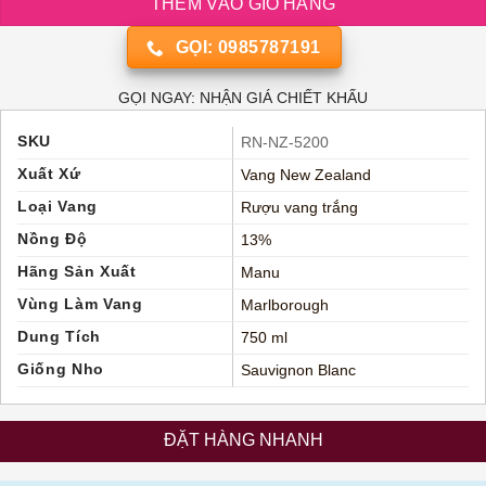
THÊM VÀO GIỎ HÀNG
GỌI: 0985787191
GỌI NGAY: NHẬN GIÁ CHIẾT KHẤU
SKU
RN-NZ-5200
Xuất Xứ
Vang New Zealand
Loại Vang
Rượu vang trắng
Nồng Độ
13%
Hãng Sản Xuất
Manu
Vùng Làm Vang
Marlborough
Dung Tích
750 ml
Giống Nho
Sauvignon Blanc
ĐẶT HÀNG NHANH