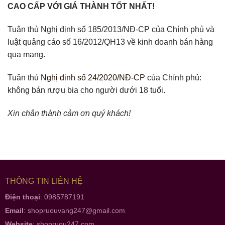
CAO CẤP VỚI GIÁ THÀNH TỐT NHẤT!
Tuân thủ Nghị định số 185/2013/NĐ-CP của Chính phủ và
luật quảng cáo số 16/2012/QH13 về kinh doanh bán hàng
qua mạng.
Tuân thủ
Nghị định số 24/2020/NĐ-CP
của Chính phủ:
không bán rượu bia cho người dưới 18 tuổi.
Xin chân thành cảm ơn quý khách!
THÔNG TIN LIÊN HỆ
Điện thoại
: 0985787191
Email
:
shopruouvang247@gmail.com
Website
:
shopruou247.com