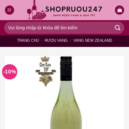
Bỏ
qua
nội
dung
Tìm
kiếm:
TRANG CHỦ
/
RƯỢU VANG
/
VANG NEW ZEALAND
-10%