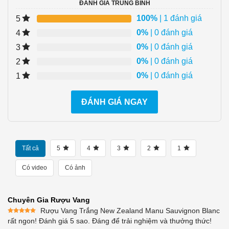
ĐÁNH GIÁ TRUNG BÌNH
100%
| 1 đánh giá
5
0%
| 0 đánh giá
4
0%
| 0 đánh giá
3
0%
| 0 đánh giá
2
0%
| 0 đánh giá
1
ĐÁNH GIÁ NGAY
Tất cả
5
4
3
2
1
Có video
Có ảnh
Chuyên Gia Rượu Vang
Rượu Vang Trắng New Zealand Manu Sauvignon Blanc
Được xếp
rất ngon! Đánh giá 5 sao. Đáng để trải nghiệm và thưởng thức!
hạng
5
5