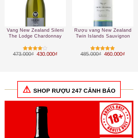
Vang New Zealand Sileni
Rượu vang New Zealand
The Lodge Chardonnay
Twin Islands Sauvignon
Blanc
Giá gốc là: 473.000₫.
Giá hiện tại là: 430.000₫.
Giá gốc là: 48
Giá hi
473.000
₫
430.000
₫
485.000
₫
460.000
₫
Được
Được xếp
xếp hạng
hạng
5
5
4
5 sao
sao
SHOP RƯỢU 247 CẢNH BÁO