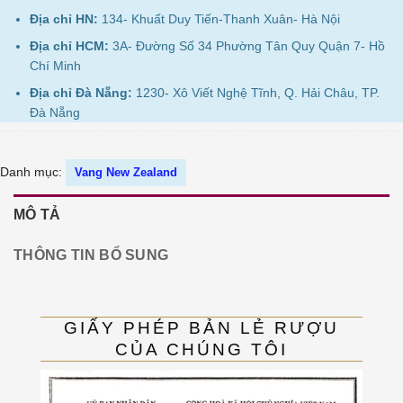
Địa chỉ HN:
134- Khuất Duy Tiến-Thanh Xuân- Hà Nội
Địa chỉ HCM:
3A- Đường Số 34 Phường Tân Quy Quận 7- Hồ
Chí Minh
Địa chỉ Đà Nẵng:
1230- Xô Viết Nghệ Tĩnh, Q. Hải Châu, TP.
Đà Nẵng
Danh mục:
Vang New Zealand
MÔ TẢ
THÔNG TIN BỔ SUNG
GIẤY PHÉP BẢN LẺ RƯỢU
CỦA CHÚNG TÔI