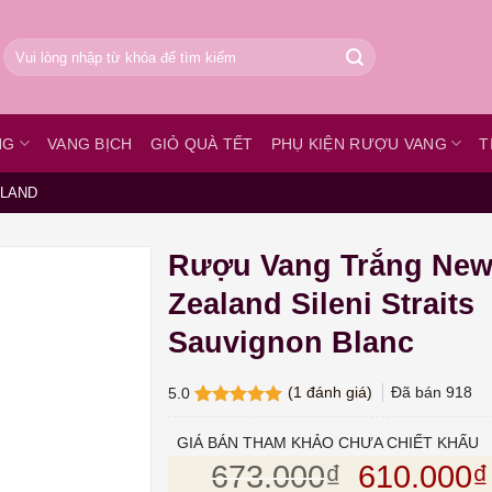
Tìm
kiếm:
NG
VANG BỊCH
GIỎ QUÀ TẾT
PHỤ KIỆN RƯỢU VANG
T
ALAND
Rượu Vang Trắng Ne
Zealand Sileni Straits
Sauvignon Blanc
(
1
đánh giá)
Đã bán
918
5.0
5.0
1
trên 5
dựa trên
GIÁ BÁN THAM KHẢO CHƯA CHIẾT KHẤU
đánh giá
Giá gốc l
673.000
₫
610.000
₫