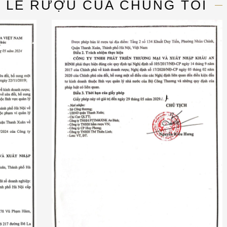
N LẺ RƯỢU CỦA CHÚNG TÔI