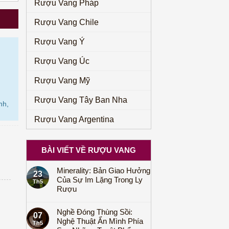
Rượu Vang Pháp
Rượu Vang Chile
Rượu Vang Ý
Rượu Vang Úc
Rượu Vang Mỹ
Rượu Vang Tây Ban Nha
nh,
Rượu Vang Argentina
BÀI VIẾT VỀ RƯỢU VANG
Minerality: Bản Giao Hưởng
23
Của Sự Im Lặng Trong Ly
Th5
Rượu
Nghề Đóng Thùng Sồi:
07
Nghệ Thuật Ẩn Mình Phía
Th5