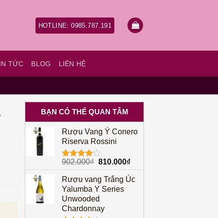
HOTLINE: 0985.787.191
IN TỨC
BLOG
LIÊN HỆ
BẠN CÓ THỂ QUAN TÂM
w
Rượu Vang Ý Conero
Riserva Rossini
Giá
Giá
902.000
₫
810.000
₫
Được
gốc
hiện
xếp hạng
Rượu vang Trắng Úc
4.00
5
là:
tại
sao
Yalumba Y Series
902.000₫.
là:
Unwooded
810.000₫.
à: 673.000₫.
Giá hiện tại là: 610.000₫.
Chardonnay