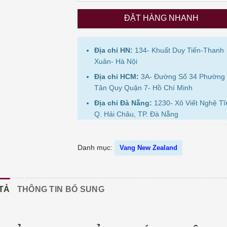
ĐẶT HÀNG NHANH
Địa chỉ HN:
134- Khuất Duy Tiến-Thanh
Xuân- Hà Nội
Địa chỉ HCM:
3A- Đường Số 34 Phường
Tân Quy Quận 7- Hồ Chí Minh
Địa chỉ Đà Nẵng:
1230- Xô Viết Nghệ Tĩ
Q. Hải Châu, TP. Đà Nẵng
Danh mục:
Vang New Zealand
TẢ
THÔNG TIN BỔ SUNG