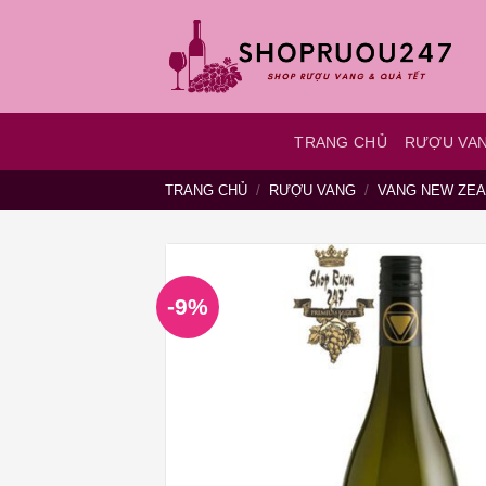
Bỏ
qua
nội
dung
TRANG CHỦ
RƯỢU VA
TRANG CHỦ
/
RƯỢU VANG
/
VANG NEW ZE
-9%