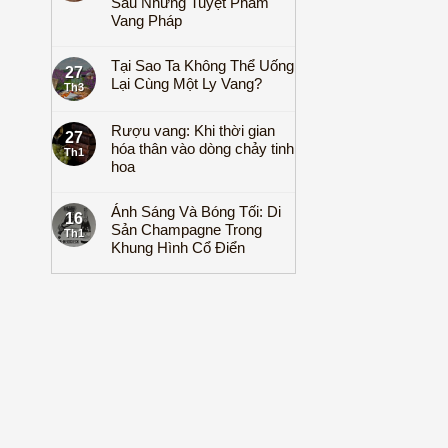
Sau Những Tuyệt Phẩm
Vang Pháp
Tại Sao Ta Không Thể Uống
27
Lại Cùng Một Ly Vang?
Th3
Rượu vang: Khi thời gian
27
hóa thân vào dòng chảy tinh
Th1
hoa
Ánh Sáng Và Bóng Tối: Di
16
Sản Champagne Trong
Th1
Khung Hình Cổ Điển