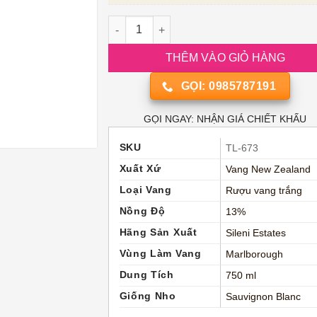
Rượu Vang Trắng New Zealand Sileni Strai
THÊM VÀO GIỎ HÀNG
GỌI: 0985787191
GỌI NGAY: NHẬN GIÁ CHIẾT KHẤU
SKU
TL-673
Xuất Xứ
Vang New Zealand
Loại Vang
Rượu vang trắng
Nồng Độ
13%
Hãng Sản Xuất
Sileni Estates
Vùng Làm Vang
Marlborough
Dung Tích
750 ml
Giống Nho
Sauvignon Blanc