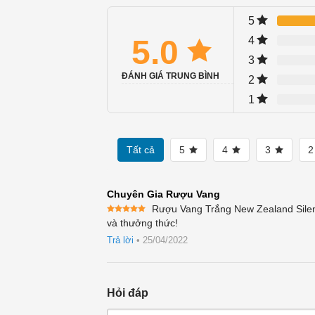
5
5.0
4
3
ĐÁNH GIÁ TRUNG BÌNH
2
1
Tất cả
5
4
3
Chuyên Gia Rượu Vang
Rượu Vang Trắng New Zealand Sileni
Được xếp
và thưởng thức!
hạng
5
5
sao
Trả lời
•
25/04/2022
Hỏi đáp