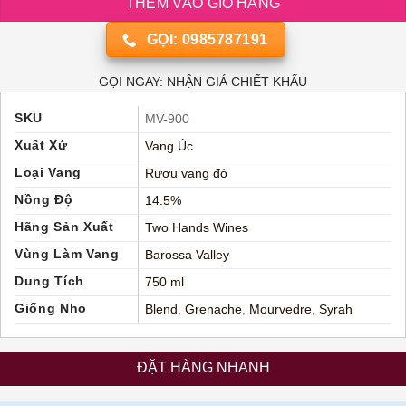
THÊM VÀO GIỎ HÀNG
GỌI: 0985787191
GỌI NGAY: NHẬN GIÁ CHIẾT KHẤU
SKU
MV-900
Xuất Xứ
Vang Úc
Loại Vang
Rượu vang đỏ
Nồng Độ
14.5%
Hãng Sản Xuất
Two Hands Wines
Vùng Làm Vang
Barossa Valley
Dung Tích
750 ml
Giống Nho
Blend
,
Grenache
,
Mourvedre
,
Syrah
ĐẶT HÀNG NHANH