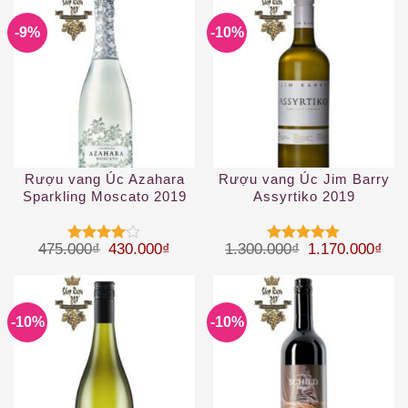
-9%
-10%
Rượu vang Úc Azahara
Rượu vang Úc Jim Barry
Sparkling Moscato 2019
Assyrtiko 2019
Giá gốc là: 475.000₫.
Giá hiện tại là: 430.000₫.
Giá gốc là: 1.
Giá 
475.000
₫
430.000
₫
1.300.000
₫
1.170.000
₫
Được
Được xếp
xếp hạng
hạng
5
5
4
5 sao
sao
-10%
-10%