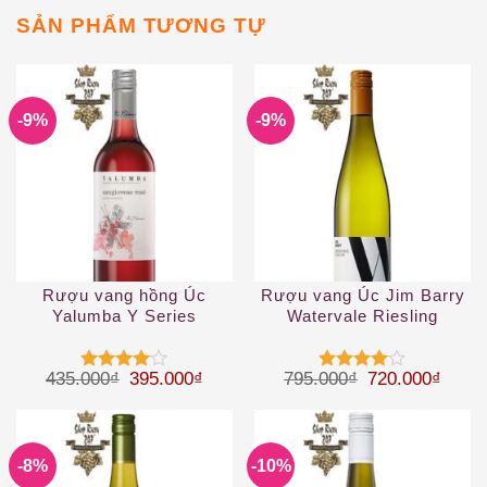
SẢN PHẨM TƯƠNG TỰ
-9%
-9%
Rượu vang hồng Úc
Rượu vang Úc Jim Barry
Yalumba Y Series
Watervale Riesling
Sangiovese Rosé
Giá gốc là: 435.000₫.
Giá hiện tại là: 395.000₫.
Giá gốc là: 79
Giá hi
435.000
₫
395.000
₫
795.000
₫
720.000
₫
Được
Được
xếp hạng
xếp hạng
4
5 sao
4
5 sao
-8%
-10%