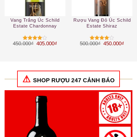
Vang Trắng Úc Schild
Rượu Vang Đỏ Úc Schild
Estate Chardonnay
Estate Shiraz
Giá gốc là: 450.000₫.
Giá hiện tại là: 405.000₫.
Giá gốc là: 50
Giá hi
450.000
₫
405.000
₫
500.000
₫
450.000
₫
Được
Được
xếp hạng
xếp hạng
4
5 sao
4
5 sao
SHOP RƯỢU 247 CẢNH BÁO