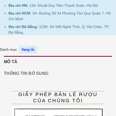
Địa chỉ HN:
134- Khuất Duy Tiến-Thanh Xuân- Hà Nội
Địa chỉ HCM:
3A- Đường Số 34 Phường Tân Quy Quận 7- Hồ
Chí Minh
Địa chỉ Đà Nẵng:
1230- Xô Viết Nghệ Tĩnh, Q. Hải Châu, TP.
Đà Nẵng
Danh mục:
Vang Úc
MÔ TẢ
THÔNG TIN BỔ SUNG
GIẤY PHÉP BẢN LẺ RƯỢU
CỦA CHÚNG TÔI