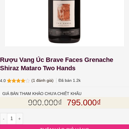
Rượu Vang Úc Brave Faces Grenache
Shiraz Mataro Two Hands
(
1
đánh giá)
Đã bán
1.2k
4.0
4.0
1
trên
5 dựa
GIÁ BÁN THAM KHẢO CHƯA CHIẾT KHẤU
trên
đánh
Giá gốc là: 900.
Giá hiện
900.000
₫
795.000
₫
giá
Rượu Vang Úc Brave Faces Grenache Shiraz Mataro Two Hands s