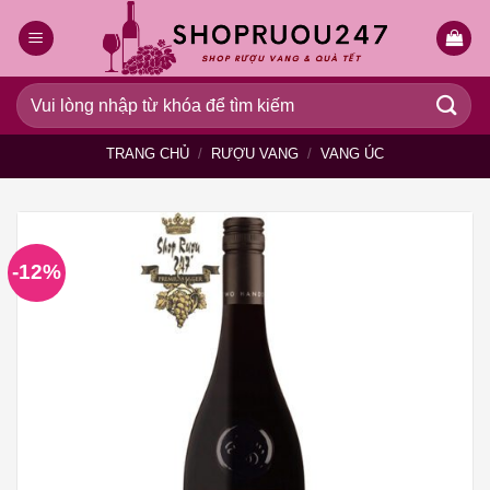
Bỏ
qua
nội
dung
Tìm
kiếm:
TRANG CHỦ
/
RƯỢU VANG
/
VANG ÚC
-12%