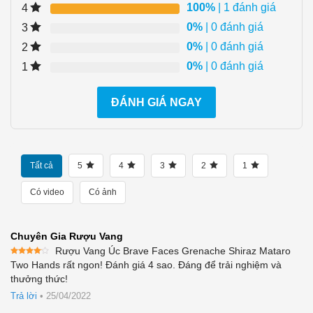
100%
| 1 đánh giá
4
0%
| 0 đánh giá
3
0%
| 0 đánh giá
2
0%
| 0 đánh giá
1
ĐÁNH GIÁ NGAY
Tất cả
5
4
3
2
1
Có video
Có ảnh
Chuyên Gia Rượu Vang
Rượu Vang Úc Brave Faces Grenache Shiraz Mataro
Được
Two Hands rất ngon! Đánh giá 4 sao. Đáng để trải nghiệm và
xếp
thưởng thức!
hạng
4
5 sao
Trả lời
•
25/04/2022