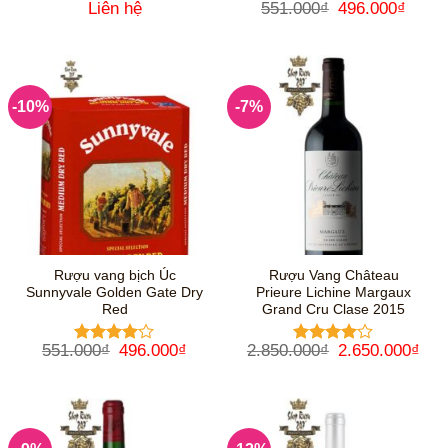
Giá
Giá
Liên hệ
551.000
₫
496.000
₫
Được
gốc
hiện
xếp hạng
là:
tại
4
5 sao
551.000₫.
là:
496.0
-10%
-7%
Rượu vang bịch Úc
Rượu Vang Château
Sunnyvale Golden Gate Dry
Prieure Lichine Margaux
Red
Grand Cru Clase 2015
Giá
Giá
Giá
Giá
551.000
₫
496.000
₫
2.850.000
₫
2.650.000
₫
Được
Được
gốc
hiện
gốc
hiệ
xếp hạng
xếp hạng
là:
tại
là:
tại
4
5 sao
4
5 sao
551.000₫.
là:
2.850.000₫.
là:
496.000₫.
2.6