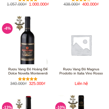
Giá
Giá
Giá
Giá
1.057.000
₫
1.000.000
₫
438.000
₫
400.000
₫
Được xếp
Được
gốc
hiện
gốc
hiện
hạng
5
5
xếp hạng
là:
tại
là:
tại
sao
4
5 sao
1.057.000₫.
là:
438.000₫.
là:
1.000.000₫.
400.0
-4%
Rượu Vang Đỏ Hoàng Đế
Rượu Vang Đỏ Magnus
Dolce Novella Monteverdi
Prodotto in Italia Vino Rosso
Giá
Giá
340.000
₫
325.000
₫
Liên hệ
Được xếp
gốc
hiện
hạng
5
5
là:
tại
sao
340.000₫.
là:
325.000₫.
-13%
-10%