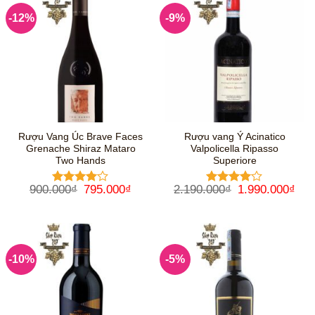
-12%
-9%
Rượu Vang Úc Brave Faces
Rượu vang Ý Acinatico
Grenache Shiraz Mataro
Valpolicella Ripasso
Two Hands
Superiore
Giá
Giá
Giá
Giá
900.000
₫
795.000
₫
2.190.000
₫
1.990.000
₫
Được
Được
gốc
hiện
gốc
hiệ
xếp hạng
xếp hạng
là:
tại
là:
tại
4
5 sao
4
5 sao
900.000₫.
là:
2.190.000₫.
là:
795.000₫.
1.9
-10%
-5%