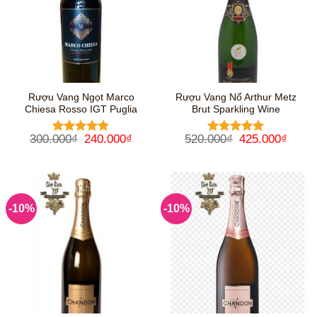
Rượu Vang Ngọt Marco
Rượu Vang Nổ Arthur Metz
Chiesa Rosso IGT Puglia
Brut Sparkling Wine
Giá
Giá
Giá
Giá
300.000
₫
240.000
₫
520.000
₫
425.000
₫
Được xếp
Được xếp
gốc
hiện
gốc
hiện
hạng
5
5
hạng
5
5
là:
tại
là:
tại
sao
sao
300.000₫.
là:
520.000₫.
là:
240.000₫.
425.0
-10%
-10%