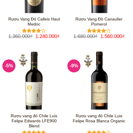
Rượu Vang Đỏ Calleis Haut
Rượu Vang Đỏ Canaulier
Medoc
Pomerol
Giá
Giá
Giá
Giá
1.360.000
₫
1.240.000
₫
1.680.000
₫
1.560.000
₫
Được
Được
gốc
hiện
gốc
hiệ
xếp hạng
xếp hạng
là:
tại
là:
tại
4
5 sao
4
5 sao
1.360.000₫.
là:
1.680.000₫.
là:
1.240.000₫.
1.5
-5%
-9%
Rượu vang đỏ Chile Luis
Rượu vang đỏ Chile Luis
Felipe Edwards LFE900
Felipe Rosa Blanca Organic
Blend