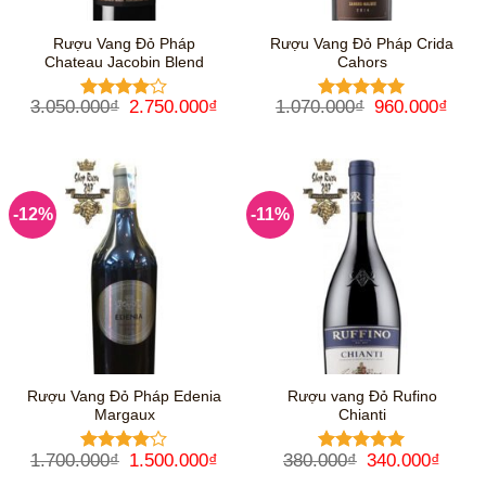
Rượu Vang Đỏ Pháp
Rượu Vang Đỏ Pháp Crida
Chateau Jacobin Blend
Cahors
Giá
Giá
Giá
Giá
3.050.000
₫
2.750.000
₫
1.070.000
₫
960.000
₫
Được
Được xếp
gốc
hiện
gốc
hiện
xếp hạng
hạng
5
5
là:
tại
là:
tại
4
5 sao
sao
3.050.000₫.
là:
1.070.000₫.
là:
2.750.000₫.
960.
-12%
-11%
Rượu Vang Đỏ Pháp Edenia
Rượu vang Đỏ Rufino
Margaux
Chianti
Giá
Giá
Giá
Giá
1.700.000
₫
1.500.000
₫
380.000
₫
340.000
₫
Được
Được xếp
gốc
hiện
gốc
hiện
xếp hạng
hạng
5
5