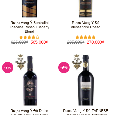
Rượu Vang Ý Bontadini
Rượu Vang Ý Đỏ
Toscana Rosso Tuscany
Alessandro Rosso
Blend
Giá
Giá
Giá
Giá
625.000
₫
565.000
₫
285.000
₫
270.000
₫
Được
Được xếp
gốc
hiện
gốc
hiện
xếp hạng
hạng
5
5
là:
tại
là:
tại
4
5 sao
sao
625.000₫.
là:
285.000₫.
là:
565.000₫.
270.0
-7%
-9%
Rượu Vang Ý Đỏ Dolce
Rượu Vang Ý Đỏ FARNESE