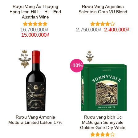
Rượu Vang Áo Thượng
Rượu Vang Argentina
Hạng Icon HiLL – Hi – End
Salentein Gran VU Blend
Austrian Wine
Giá
Giá
16.700.000
₫
2.750.000
₫
2.400.000
₫
Được xếp
Được
Giá
Giá
gốc
hiệ
15.000.000
₫
hạng
5
5
xếp hạng
gốc
hiện
là:
tại
sao
4
5 sao
là:
tại
2.750.000₫.
là:
16.700.000₫.
là:
2.4
15.000.000₫.
-10%
Rượu Vang Armonia
Rượu vang bịch Úc
Mottura Limited Editon 17%
McGuigan Sunnyvale
Golden Gate Dry White