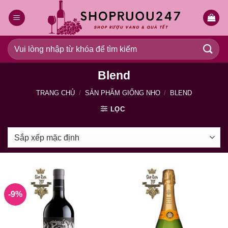
Bỏ
qua
nội
dung
Tìm
kiếm:
Blend
TRANG CHỦ
/
SẢN PHẨM GIỐNG NHO
/
BLEND
LỌC
-9%