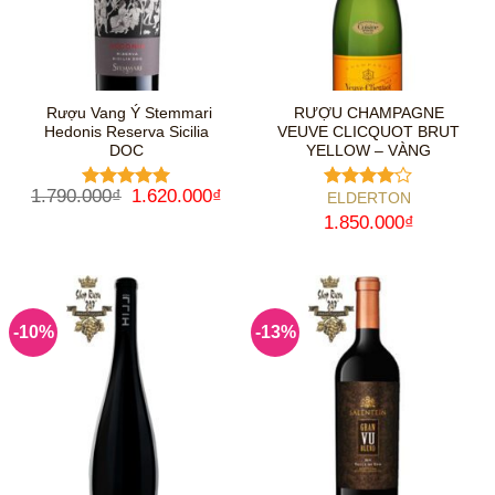
Rượu Vang Ý Stemmari
RƯỢU CHAMPAGNE
Hedonis Reserva Sicilia
VEUVE CLICQUOT BRUT
DOC
YELLOW – VÀNG
Giá
Giá
1.790.000
₫
1.620.000
₫
ELDERTON
Được xếp
Được
gốc
hiện
hạng
5
5
xếp hạng
1.850.000
₫
là:
tại
sao
4
5 sao
1.790.000₫.
là:
1.620.000₫.
-10%
-13%