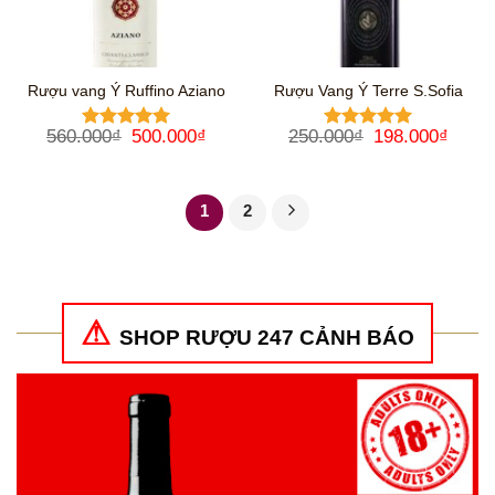
Rượu vang Ý Ruffino Aziano
Rượu Vang Ý Terre S.Sofia
Giá
Giá
Giá
Giá
560.000
₫
500.000
₫
250.000
₫
198.000
₫
Được xếp
Được xếp
gốc
hiện
gốc
hiện
hạng
5
5
hạng
5
5
là:
tại
là:
tại
sao
sao
560.000₫.
là:
250.000₫.
là:
500.000₫.
198.0
1
2
SHOP RƯỢU 247 CẢNH BÁO