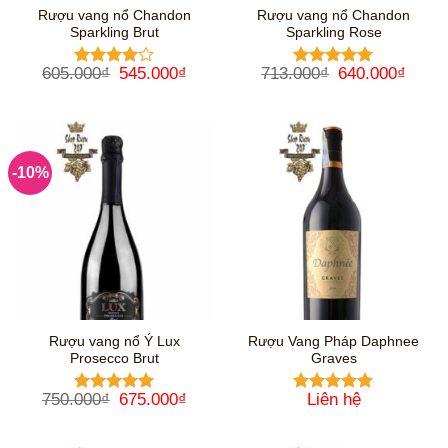
Rượu vang nổ Chandon
Rượu vang nổ Chandon
Sparkling Brut
Sparkling Rose
Giá
Giá
Giá
Giá
605.000
₫
545.000
₫
713.000
₫
640.000
₫
Được
Được xếp
gốc
hiện
gốc
hiện
xếp hạng
hạng
5
5
là:
tại
là:
tại
4
5 sao
sao
605.000₫.
là:
713.000₫.
là:
545.000₫.
640.0
-10%
Rượu vang nổ Ý Lux
Rượu Vang Pháp Daphnee
Prosecco Brut
Graves
Giá
Giá
750.000
₫
675.000
₫
Liên hệ
Được xếp
Được xếp
gốc
hiện
hạng
5
5
hạng
5
5
là:
tại
sao
sao