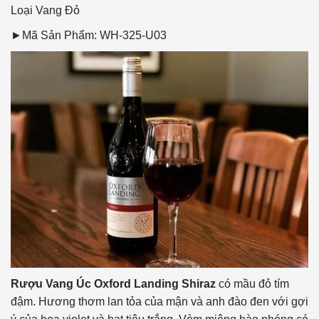
Loại Vang
Đỏ
►Mã Sản Phẩm: WH-325-U03
Rượu Vang Úc Oxford Landing Shiraz
có mầu đỏ tím
đậm. Hương thơm lan tỏa của mận và anh đào đen với gợi