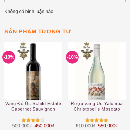
Không có bình luận nào
SẢN PHẨM TƯƠNG TỰ
-10%
-10%
Vang Đỏ Úc Schild Estate
Rượu vang Úc Yalumba
Cabernet Sauvignon
Christobel”s Moscato
Giá gốc là: 500.000₫.
Giá hiện tại là: 450.000₫.
Giá gốc là: 61
Giá hi
500.000
₫
450.000
₫
610.000
₫
550.000
₫
Được
Được xếp