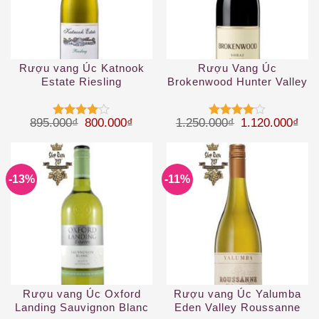
Rượu vang Úc Katnook
Rượu Vang Úc
Estate Riesling
Brokenwood Hunter Valley
Shiraz
Giá gốc là: 895.000₫.
Giá hiện tại là: 800.000₫.
Giá gốc là: 1.
Giá 
895.000
₫
800.000
₫
1.250.000
₫
1.120.000
₫
Được
Được
xếp hạng
xếp hạng
4
5 sao
4
5 sao
-13%
-11%
Rượu vang Úc Oxford
Rượu vang Úc Yalumba
Landing Sauvignon Blanc
Eden Valley Roussanne