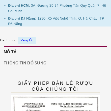
Địa chỉ HCM:
3A- Đường Số 34 Phường Tân Quy Quận 7- Hồ
Chí Minh
Địa chỉ Đà Nẵng:
1230- Xô Viết Nghệ Tĩnh, Q. Hải Châu, TP.
Đà Nẵng
Danh mục:
Vang Úc
MÔ TẢ
THÔNG TIN BỔ SUNG
GIẤY PHÉP BẢN LẺ RƯỢU
CỦA CHÚNG TÔI