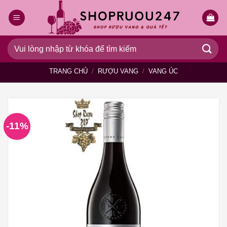
Bỏ
qua
nội
dung
Tìm
kiếm:
TRANG CHỦ
/
RƯỢU VANG
/
VANG ÚC
-11%