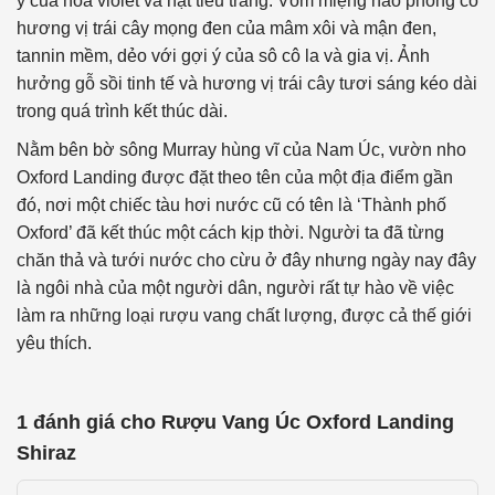
ý của hoa violet và hạt tiêu trắng. Vòm miệng hào phóng có
hương vị trái cây mọng đen của mâm xôi và mận đen,
tannin mềm, dẻo với gợi ý của sô cô la và gia vị. Ảnh
hưởng gỗ sồi tinh tế và hương vị trái cây tươi sáng kéo dài
trong quá trình kết thúc dài.
Nằm bên bờ sông Murray hùng vĩ của Nam Úc, vườn nho
Oxford Landing được đặt theo tên của một địa điểm gần
đó, nơi một chiếc tàu hơi nước cũ có tên là ‘Thành phố
Oxford’ đã kết thúc một cách kịp thời. Người ta đã từng
chăn thả và tưới nước cho cừu ở đây nhưng ngày nay đây
là ngôi nhà của một người dân, người rất tự hào về việc
làm ra những loại rượu vang chất lượng, được cả thế giới
yêu thích.
1 đánh giá cho
Rượu Vang Úc Oxford Landing
Shiraz