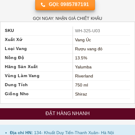
GỌI: 0985787191
GỌI NGAY: NHẬN GIÁ CHIẾT KHẤU
SKU
WH-325-U03
Xuất Xứ
Vang Úc
Loại Vang
Rượu vang đỏ
Nồng Độ
13.5%
Hãng Sản Xuất
Yalumba
Vùng Làm Vang
Riverland
Dung Tích
750 ml
Giống Nho
Shiraz
ĐẶT HÀNG NHANH
Địa chỉ HN:
134- Khuất Duy Tiến-Thanh Xuân- Hà Nội