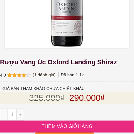
Rượu Vang Úc Oxford Landing Shiraz
(
1
đánh giá)
Đã bán
1.1k
4.0
4.0
1
trên
5 dựa
GIÁ BÁN THAM KHẢO CHƯA CHIẾT KHẤU
trên
đánh
Giá gốc là: 325.
Giá hiện
325.000
₫
290.000
₫
giá
Rượu Vang Úc Oxford Landing Shiraz số lượng
THÊM VÀO GIỎ HÀNG