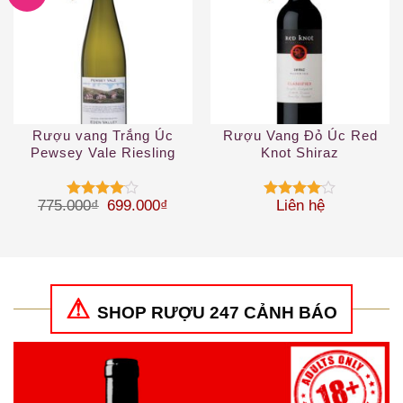
Rượu vang Trắng Úc
Rượu Vang Đỏ Úc Red
Pewsey Vale Riesling
Knot Shiraz
Giá gốc là: 775.000₫.
Giá hiện tại là: 699.000₫.
775.000
₫
699.000
₫
Liên hệ
Được
Được
xếp hạng
xếp hạng
4
5 sao
4
5 sao
SHOP RƯỢU 247 CẢNH BÁO