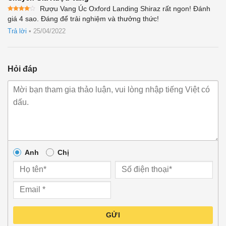
Rượu Vang Úc Oxford Landing Shiraz rất ngon! Đánh
Được
giá 4 sao. Đáng để trải nghiệm và thưởng thức!
xếp
hạng
4
Trả lời
•
25/04/2022
5 sao
Hỏi đáp
Anh
Chị
GỬI