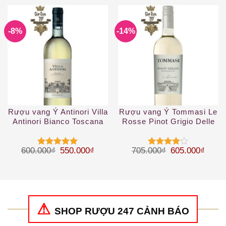
hạng
5
5
hạng
5
5
sao
sao
-8%
-14%
Rượu vang Ý Antinori Villa
Rượu vang Ý Tommasi Le
Antinori Bianco Toscana
Rosse Pinot Grigio Delle
IGT
Venezie IGT
Giá gốc là: 600.000₫.
Giá hiện tại là: 550.000₫.
Giá gốc là: 70
Giá hi
600.000
₫
550.000
₫
705.000
₫
605.000
₫
Được xếp
Được
hạng
5
5
xếp hạng
sao
4
5 sao
SHOP RƯỢU 247 CẢNH BÁO