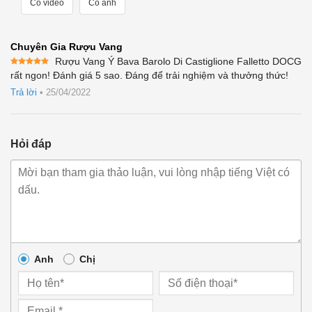
Có video
Có ảnh
Chuyên Gia Rượu Vang
Rượu Vang Ý Bava Barolo Di Castiglione Falletto DOCG
Được xếp
rất ngon! Đánh giá 5 sao. Đáng để trải nghiệm và thưởng thức!
hạng
5
5
sao
Trả lời
•
25/04/2022
Hỏi đáp
Anh
Chị