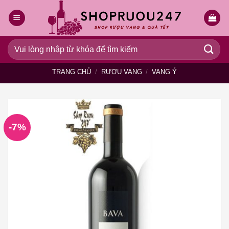
Bỏ
qua
nội
dung
Tìm
kiếm:
TRANG CHỦ
/
RƯỢU VANG
/
VANG Ý
-7%