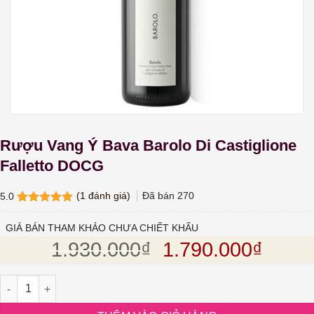
Rượu Vang Ý Bava Barolo Di Castiglione
Falletto DOCG
(
1
đánh giá)
Đã bán
270
5.0
5.0
1
trên 5
dựa trên
GIÁ BÁN THAM KHẢO CHƯA CHIẾT KHẤU
đánh giá
Giá gốc là: 1.93
Giá hi
1.930.000
₫
1.790.000
₫
Rượu Vang Ý Bava Barolo Di Castiglione Falletto DOCG số lượng