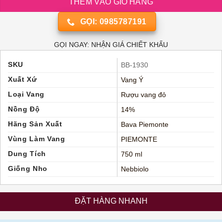
THÊM VÀO GIỎ HÀNG
GỌI: 0985787191
GỌI NGAY: NHẬN GIÁ CHIẾT KHẤU
SKU
BB-1930
Xuất Xứ
Vang Ý
Loại Vang
Rượu vang đỏ
Nồng Độ
14%
Hãng Sản Xuất
Bava Piemonte
Vùng Làm Vang
PIEMONTE
Dung Tích
750 ml
Giống Nho
Nebbiolo
ĐẶT HÀNG NHANH