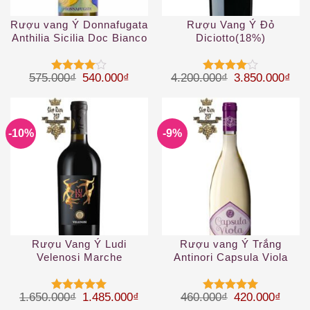
Rượu vang Ý Donnafugata
Rượu Vang Ý Đỏ
Anthilia Sicilia Doc Bianco
Diciotto(18%)
2019
Giá gốc là: 575.000₫.
Giá hiện tại là: 540.000₫.
Giá gốc là: 4.
Giá 
575.000
₫
540.000
₫
4.200.000
₫
3.850.000
₫
Được
Được
xếp hạng
xếp hạng
4
5 sao
4
5 sao
-10%
-9%
Rượu Vang Ý Ludi
Rượu vang Ý Trắng
Velenosi Marche
Antinori Capsula Viola
Toscana IGT
Giá gốc là: 1.650.000₫.
Giá hiện tại là: 1.485.000₫.
Giá gốc là: 46
Giá hi
1.650.000
₫
1.485.000
₫
460.000
₫
420.000
₫
Được xếp
Được xếp