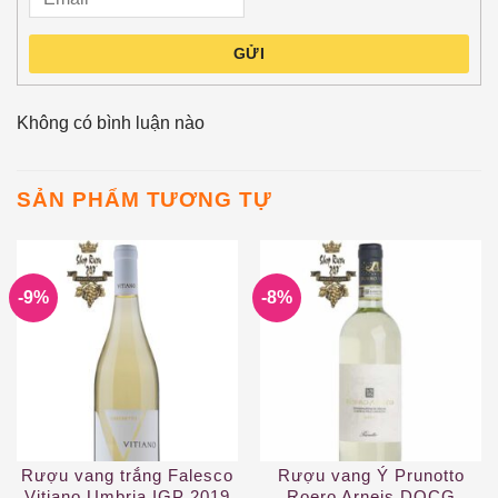
GỬI
Không có bình luận nào
SẢN PHẨM TƯƠNG TỰ
-9%
-8%
Rượu vang trắng Falesco
Rượu vang Ý Prunotto
Vitiano Umbria IGP 2019
Roero Arneis DOCG