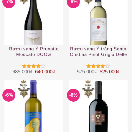
-7%
-9%
Rượu vang Ý Prunotto
Rượu vang Ý trắng Santa
Moscato DOCG
Cristina Pinot Grigio Delle
Venezie IGT
Giá gốc là: 685.000₫.
Giá hiện tại là: 640.000₫.
Giá gốc là: 57
Giá hi
685.000
₫
640.000
₫
575.000
₫
525.000
₫
Được
Được
xếp hạng
xếp hạng
4
5 sao
4
5 sao
-6%
-8%