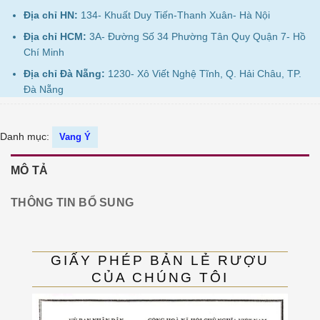
Địa chỉ HN:
134- Khuất Duy Tiến-Thanh Xuân- Hà Nội
Địa chỉ HCM:
3A- Đường Số 34 Phường Tân Quy Quận 7- Hồ
Chí Minh
Địa chỉ Đà Nẵng:
1230- Xô Viết Nghệ Tĩnh, Q. Hải Châu, TP.
Đà Nẵng
Danh mục:
Vang Ý
MÔ TẢ
THÔNG TIN BỔ SUNG
GIẤY PHÉP BẢN LẺ RƯỢU
CỦA CHÚNG TÔI