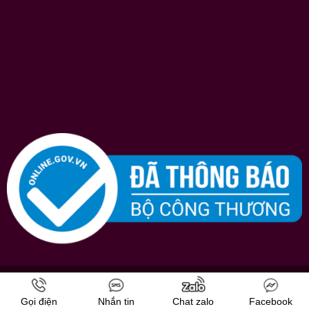
Bản quyền © 2026
Shopruou247.com
chúng tôi luôn nỗ lực hết mình vì sự
hài lòng của khách hàng.
Gọi điện
Nhắn tin
Chat zalo
Facebook