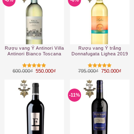
Rượu vang Ý Antinori Villa
Rượu vang Ý trắng
Antinori Bianco Toscana
Donnafugata Lighea 2019
IGT
Giá gốc là: 600.000₫.
Giá hiện tại là: 550.000₫.
Giá gốc là: 79
Giá hi
600.000
₫
550.000
₫
795.000
₫
750.000
₫
Được xếp
Được xếp
hạng
5
5
hạng
5
5
sao
sao
-11%