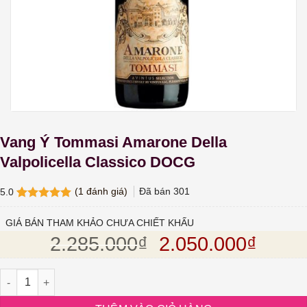
Vang Ý Tommasi Amarone Della
Valpolicella Classico DOCG
(
1
đánh giá)
Đã bán
301
5.0
5.0
1
trên 5
dựa trên
GIÁ BÁN THAM KHẢO CHƯA CHIẾT KHẤU
đánh giá
Giá gốc là: 2.28
Giá hi
2.285.000
₫
2.050.000
₫
Vang Ý Tommasi Amarone Della Valpolicella Classico DOCG số l