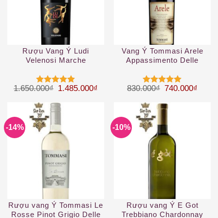
Rượu Vang Ý Ludi
Vang Ý Tommasi Arele
Velenosi Marche
Appassimento Delle
Venezie IGT
Giá gốc là: 1.650.000₫.
Giá hiện tại là: 1.485.000₫.
Giá gốc là: 83
Giá hi
1.650.000
₫
1.485.000
₫
830.000
₫
740.000
₫
Được xếp
Được xếp
hạng
5
5
hạng
5
5
sao
sao
-14%
-10%
Rượu vang Ý Tommasi Le
Rượu vang Ý E Got
Rosse Pinot Grigio Delle
Trebbiano Chardonnay