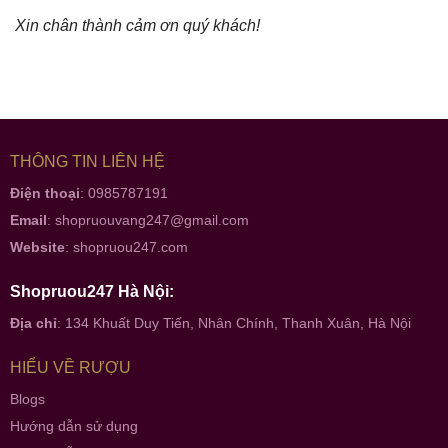
Xin chân thành cảm ơn quý khách!
THÔNG TIN LIÊN HỆ
Điện thoại
: 0985787191
Email
:
shopruouvang247@gmail.com
Website
:
shopruou247.com
Shopruou247 Hà Nội:
Địa chỉ
: 134 Khuất Duy Tiến, Nhân Chính, Thanh Xuân, Hà Nội
HIỂU VỀ RƯỢU
Blogs
Hướng dẫn sử dụng