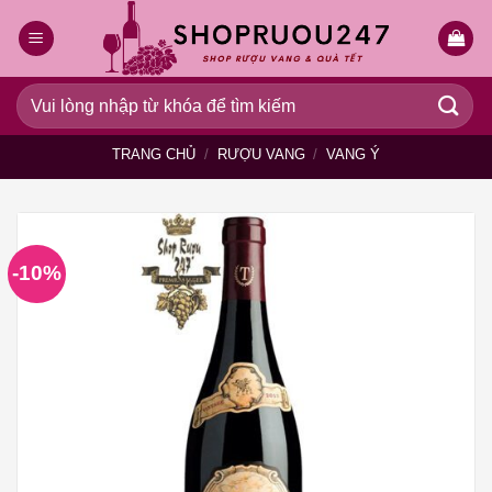
Bỏ
qua
nội
dung
Tìm
kiếm:
TRANG CHỦ
/
RƯỢU VANG
/
VANG Ý
-10%