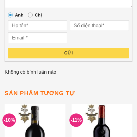
Anh
Chị
GỬI
Không có bình luận nào
SẢN PHẨM TƯƠNG TỰ
-10%
-11%