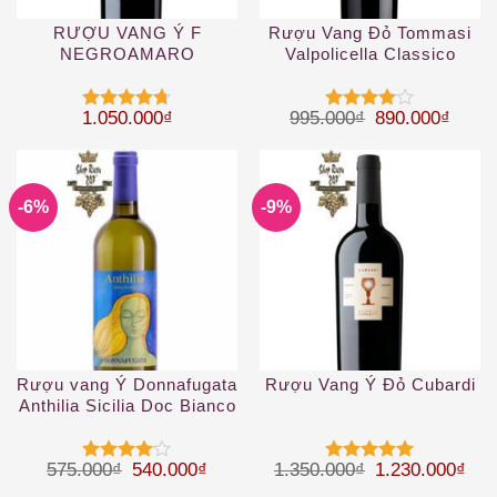
RƯỢU VANG Ý F
Rượu Vang Đỏ Tommasi
NEGROAMARO
Valpolicella Classico
Superiore Ripasso DOC
Giá gốc là: 99
Giá hi
1.050.000
₫
995.000
₫
890.000
₫
Được xếp
Được
hạng
4.67
xếp hạng
5 sao
4
5 sao
-6%
-9%
Rượu vang Ý Donnafugata
Rượu Vang Ý Đỏ Cubardi
Anthilia Sicilia Doc Bianco
2019
Giá gốc là: 575.000₫.
Giá hiện tại là: 540.000₫.
Giá gốc là: 1.
Giá 
575.000
₫
540.000
₫
1.350.000
₫
1.230.000
₫
Được
Được xếp
xếp hạng
hạng
5
5