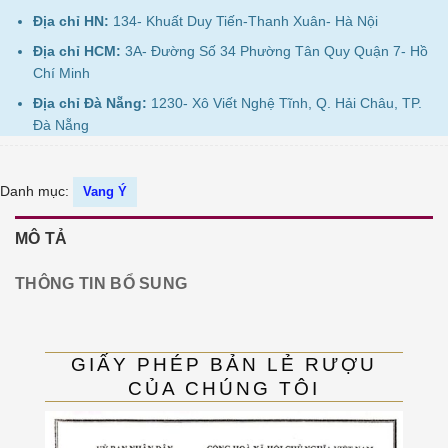
Địa chỉ HN:
134- Khuất Duy Tiến-Thanh Xuân- Hà Nội
Địa chỉ HCM:
3A- Đường Số 34 Phường Tân Quy Quận 7- Hồ
Chí Minh
Địa chỉ Đà Nẵng:
1230- Xô Viết Nghệ Tĩnh, Q. Hải Châu, TP.
Đà Nẵng
Danh mục:
Vang Ý
MÔ TẢ
THÔNG TIN BỔ SUNG
GIẤY PHÉP BẢN LẺ RƯỢU
CỦA CHÚNG TÔI