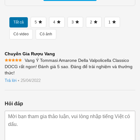
Tất cả
5
4
3
2
1
Có video
Có ảnh
Chuyên Gia Rượu Vang
Vang Ý Tommasi Amarone Della Valpolicella Classico
Được xếp
DOCG rất ngon! Đánh giá 5 sao. Đáng để trải nghiệm và thưởng
hạng
5
5
thức!
sao
Trả lời
•
25/04/2022
Hỏi đáp