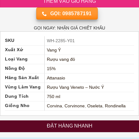
THÊM VÀO GIỎ HÀNG
GỌI: 0985787191
GỌI NGAY: NHẬN GIÁ CHIẾT KHẤU
SKU
WH-2285-Y01
Xuất Xứ
Vang Ý
Loại Vang
Rượu vang đỏ
Nồng Độ
15%
Hãng Sản Xuất
Attanasio
Vùng Làm Vang
Rượu Vang Veneto – Nước Ý
Dung Tích
750 ml
Giống Nho
Corvina
,
Corvinone
,
Oseleta
,
Rondinella
ĐẶT HÀNG NHANH