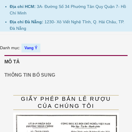
Địa chỉ HCM:
3A- Đường Số 34 Phường Tân Quy Quận 7- Hồ
Chí Minh
Địa chỉ Đà Nẵng:
1230- Xô Viết Nghệ Tĩnh, Q. Hải Châu, TP.
Đà Nẵng
Danh mục:
Vang Ý
MÔ TẢ
THÔNG TIN BỔ SUNG
GIẤY PHÉP BẢN LẺ RƯỢU
CỦA CHÚNG TÔI