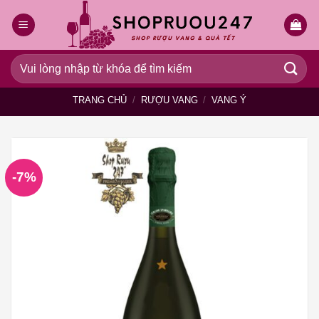
Bỏ
qua
nội
dung
Tìm
kiếm:
TRANG CHỦ
/
RƯỢU VANG
/
VANG Ý
-7%