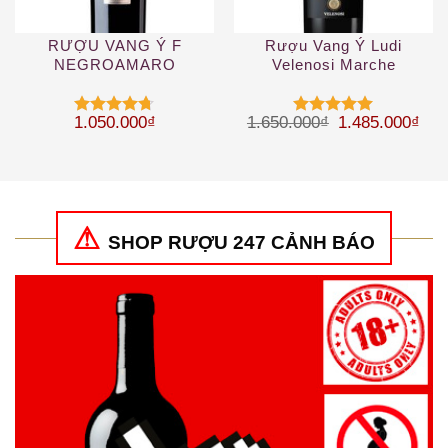
RƯỢU VANG Ý F
Rượu Vang Ý Ludi
NEGROAMARO
Velenosi Marche
Giá gốc là: 1.
Giá 
1.050.000
₫
1.650.000
₫
1.485.000
₫
Được xếp
Được xếp
hạng
4.67
hạng
5
5
5 sao
sao
SHOP RƯỢU 247 CẢNH BÁO