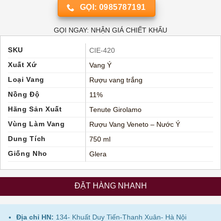
GỌI: 0985787191
GỌI NGAY: NHẬN GIÁ CHIẾT KHẤU
SKU
CIE-420
Xuất Xứ
Vang Ý
Loại Vang
Rượu vang trắng
Nồng Độ
11%
Hãng Sản Xuất
Tenute Girolamo
Vùng Làm Vang
Rượu Vang Veneto – Nước Ý
Dung Tích
750 ml
Giống Nho
Glera
ĐẶT HÀNG NHANH
Địa chỉ HN:
134- Khuất Duy Tiến-Thanh Xuân- Hà Nội