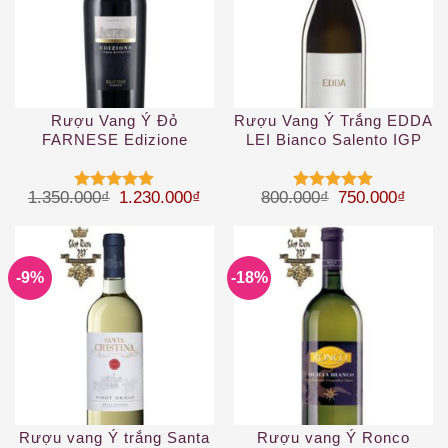
Rượu Vang Ý Đỏ
Rượu Vang Ý Trắng EDDA
FARNESE Edizione
LEI Bianco Salento IGP
Cinque Autoctoni
Giá gốc là: 1.350.000₫.
Giá hiện tại là: 1.230.000₫.
Giá gốc là: 80
Giá hi
1.350.000
₫
1.230.000
₫
800.000
₫
750.000
₫
Được xếp
Được xếp
hạng
5
5
hạng
5
5
sao
sao
-9%
-18%
Rượu vang Ý trắng Santa
Rượu vang Ý Ronco