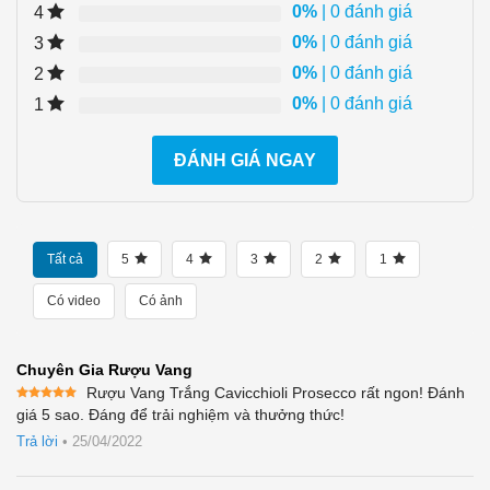
0%
| 0 đánh giá
4
0%
| 0 đánh giá
3
0%
| 0 đánh giá
2
0%
| 0 đánh giá
1
ĐÁNH GIÁ NGAY
Tất cả
5
4
3
2
1
Có video
Có ảnh
Chuyên Gia Rượu Vang
Rượu Vang Trắng Cavicchioli Prosecco rất ngon! Đánh
Được xếp
giá 5 sao. Đáng để trải nghiệm và thưởng thức!
hạng
5
5
sao
Trả lời
•
25/04/2022