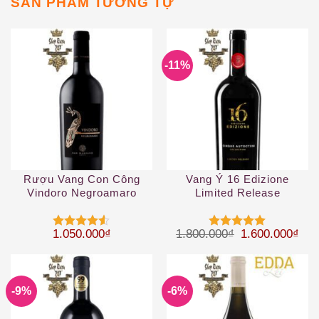
SẢN PHẨM TƯƠNG TỰ
-11%
Rượu Vang Con Công
Vang Ý 16 Edizione
Vindoro Negroamaro
Limited Release
Salento
Giá gốc là: 1.
Giá 
1.050.000
₫
1.800.000
₫
1.600.000
₫
Được xếp
Được xếp
hạng
4.5
hạng
5
5
5 sao
sao
-9%
-6%