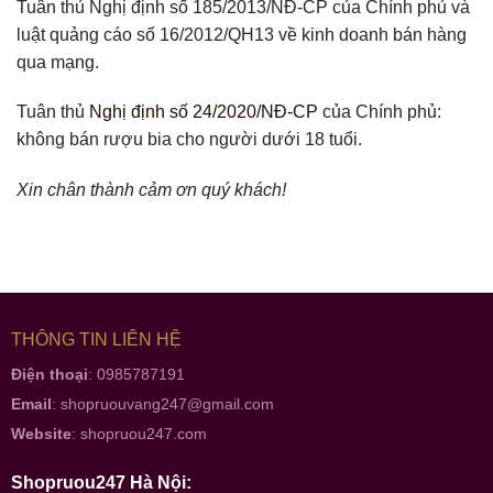
Tuân thủ Nghị định số 185/2013/NĐ-CP của Chính phủ và
luật quảng cáo số 16/2012/QH13 về kinh doanh bán hàng
qua mạng.
Tuân thủ
Nghị định số 24/2020/NĐ-CP
của Chính phủ:
không bán rượu bia cho người dưới 18 tuổi.
Xin chân thành cảm ơn quý khách!
THÔNG TIN LIÊN HỆ
Điện thoại
: 0985787191
Email
:
shopruouvang247@gmail.com
Website
:
shopruou247.com
Shopruou247 Hà Nội: