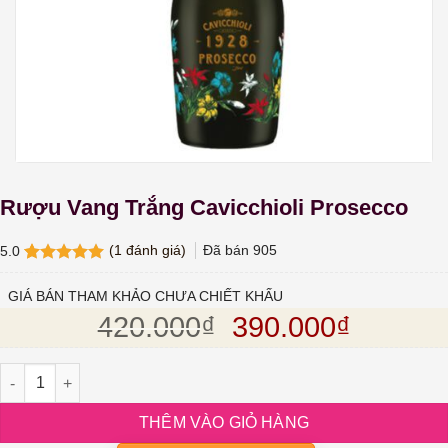
Rượu Vang Trắng Cavicchioli Prosecco
(
1
đánh giá)
Đã bán
905
5.0
5.0
1
trên 5
dựa trên
GIÁ BÁN THAM KHẢO CHƯA CHIẾT KHẤU
đánh giá
Giá gốc là: 420.
Giá hiện
420.000
₫
390.000
₫
Rượu Vang Trắng Cavicchioli Prosecco số lượng
THÊM VÀO GIỎ HÀNG