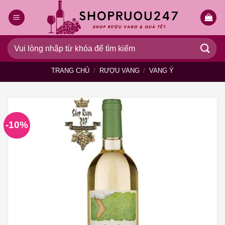
Bỏ
qua
nội
dung
Tìm
kiếm:
TRANG CHỦ
/
RƯỢU VANG
/
VANG Ý
-10%