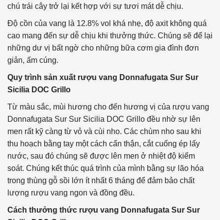
chú trái cây trở lại kết hợp với sự tươi mát dễ chịu.
Độ cồn của vang là 12.8% vol khá nhẹ, độ axit không quá
cao mang đến sự dễ chịu khi thưởng thức. Chúng sẽ để lại
những dư vị bất ngờ cho những bữa cơm gia đình đơn
giản, ấm cúng.
Quy trình sản xuất rượu vang Donnafugata Sur Sur
Sicilia DOC Grillo
Từ màu sắc, mùi hương cho đến hương vị của rượu vang
Donnafugata Sur Sur Sicilia DOC Grillo đều nhờ sự lên
men rất kỹ càng từ vỏ và cùi nho. Các chùm nho sau khi
thu hoạch bằng tay một cách cẩn thận, cắt cuống ép lấy
nước, sau đó chúng sẽ được lên men ở nhiệt độ kiểm
soát. Chúng kết thúc quá trình của mình bằng sự lão hóa
trong thùng gỗ sồi lớn ít nhất 6 tháng để đảm bảo chất
lượng rượu vang ngon và đồng đều.
Cách thưởng thức rượu vang Donnafugata Sur Sur