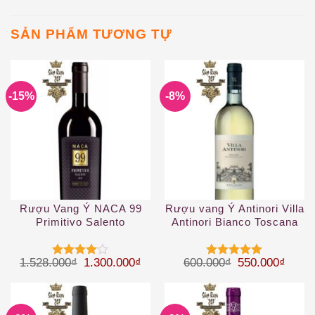
SẢN PHẨM TƯƠNG TỰ
-15%
-8%
Rượu Vang Ý NACA 99
Rượu vang Ý Antinori Villa
Primitivo Salento
Antinori Bianco Toscana
IGT
Giá gốc là: 1.528.000₫.
Giá hiện tại là: 1.300.000₫.
Giá gốc là: 60
Giá hi
1.528.000
₫
1.300.000
₫
600.000
₫
550.000
₫
Được
Được xếp
xếp hạng
hạng
5
5
4
5 sao
sao