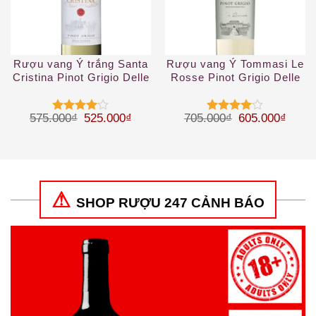
Rượu vang Ý trắng Santa
Rượu vang Ý Tommasi Le
Cristina Pinot Grigio Delle
Rosse Pinot Grigio Delle
Venezie IGT
Venezie IGT
Giá gốc là: 575.000₫.
Giá hiện tại là: 525.000₫.
Giá gốc là: 70
Giá hi
575.000
₫
525.000
₫
705.000
₫
605.000
₫
Được
Được
xếp hạng
xếp hạng
4
5 sao
4
5 sao
SHOP RƯỢU 247 CẢNH BÁO