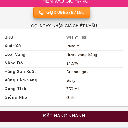
THÊM VÀO GIỎ HÀNG
GỌI: 0985787191
GỌI NGAY: NHẬN GIÁ CHIẾT KHẤU
SKU
WH-Y1-690
Xuất Xứ
Vang Ý
Loại Vang
Rượu vang trắng
Nồng Độ
14.5%
Hãng Sản Xuất
Donnafugata
Vùng Làm Vang
Sicily
Dung Tích
750 ml
Giống Nho
Grillo
ĐẶT HÀNG NHANH