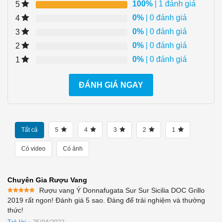
100%
| 1 đánh giá
5
0%
| 0 đánh giá
4
0%
| 0 đánh giá
3
0%
| 0 đánh giá
2
0%
| 0 đánh giá
1
ĐÁNH GIÁ NGAY
Tất cả
5
4
3
2
1
Có video
Có ảnh
Chuyên Gia Rượu Vang
Rượu vang Ý Donnafugata Sur Sur Sicilia DOC Grillo
Được xếp
2019 rất ngon! Đánh giá 5 sao. Đáng để trải nghiệm và thưởng
hạng
5
5
thức!
sao