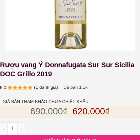
Rượu vang Ý Donnafugata Sur Sur Sicilia
DOC Grillo 2019
(
1
đánh giá)
Đã bán
1.1k
5.0
5.0
1
trên 5
dựa trên
GIÁ BÁN THAM KHẢO CHƯA CHIẾT KHẤU
đánh giá
Giá gốc là: 690.
Giá hiện
690.000
₫
620.000
₫
Rượu vang Ý Donnafugata Sur Sur Sicilia DOC Grillo 2019 số lượ