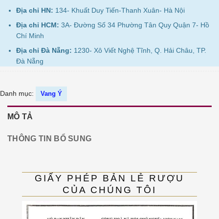
Địa chỉ HN:
134- Khuất Duy Tiến-Thanh Xuân- Hà Nội
Địa chỉ HCM:
3A- Đường Số 34 Phường Tân Quy Quận 7- Hồ
Chí Minh
Địa chỉ Đà Nẵng:
1230- Xô Viết Nghệ Tĩnh, Q. Hải Châu, TP.
Đà Nẵng
Danh mục:
Vang Ý
MÔ TẢ
THÔNG TIN BỔ SUNG
GIẤY PHÉP BẢN LẺ RƯỢU
CỦA CHÚNG TÔI