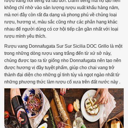
rượu vang nổi tiếng và lâu đời. Danh tiếng mà họ tạo nên
không chỉ nhờ vào sản lượng rượu xuất khẩu hàng năm,
mà nơi đây còn rất đa dạng và phong phú về chủng loại
rượu, hương vị, màu sắc cũng như các phân hạng khác
nhau để người dùng có cơ hội tiếp cận gần nhất với loại
rượu mình yêu thích.
Rượu vang Donnafugata Sur Sur Sicilia DOC Grillo là một
trong những dòng rượu vang trắng đến từ xứ sở này,
chúng được tạo ra từ giống nho Donnafugata nên tạo nên
được hương vị đầy tuyệt phẩm, giúp cho chai vang trở
thành đại diện cho những gì tinh túy và ngọt ngào nhất từ
những phương thức làm rượu cổ xưa trên đất nước này .