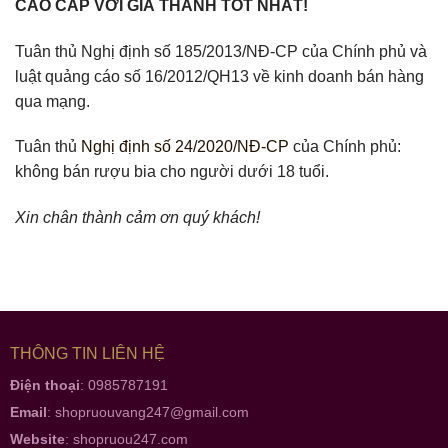
CAO CẤP VỚI GIÁ THÀNH TỐT NHẤT!
Tuân thủ Nghị định số 185/2013/NĐ-CP của Chính phủ và
luật quảng cáo số 16/2012/QH13 về kinh doanh bán hàng
qua mạng.
Tuân thủ
Nghị định số 24/2020/NĐ-CP
của Chính phủ:
không bán rượu bia cho người dưới 18 tuổi.
Xin chân thành cảm ơn quý khách!
THÔNG TIN LIÊN HỆ
Điện thoại
: 0985787191
Email
:
shopruouvang247@gmail.com
Website
:
shopruou247.com