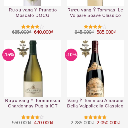
Rượu vang Ý Prunotto
Rượu vang Ý Tommasi Le
Moscato DOCG
Volpare Soave Classico
DOCG
Giá gốc là: 685.000₫.
Giá hiện tại là: 640.000₫.
Giá gốc là: 64
Giá hi
685.000
₫
640.000
₫
645.000
₫
585.000
₫
Được
Được
xếp hạng
xếp hạng
4
5 sao
4
5 sao
-15%
-10%
Rượu vang Ý Tormaresca
Vang Ý Tommasi Amarone
Chardonnay Puglia IGT
Della Valpolicella Classico
DOCG
Giá gốc là: 550.000₫.
Giá hiện tại là: 470.000₫.
Giá gốc là: 2.
Giá 
550.000
₫
470.000
₫
2.285.000
₫
2.050.000
₫
Được
Được xếp