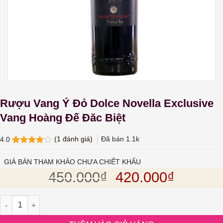
Rượu Vang Ý Đỏ Dolce Novella Exclusive
Vang Hoàng Đế Đăc Biệt
(
1
đánh giá)
Đã bán
1.1k
4.0
4.0
1
trên
5 dựa
GIÁ BÁN THAM KHẢO CHƯA CHIẾT KHẤU
trên
đánh
Giá gốc là: 450.
Giá hiện
450.000
₫
420.000
₫
giá
Rượu Vang Ý Đỏ Dolce Novella Exclusive Vang Hoàng Đế Đăc Biệ