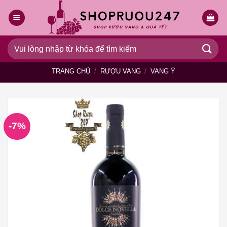
Bỏ
qua
nội
dung
Tìm
kiếm:
TRANG CHỦ
/
RƯỢU VANG
/
VANG Ý
-7%