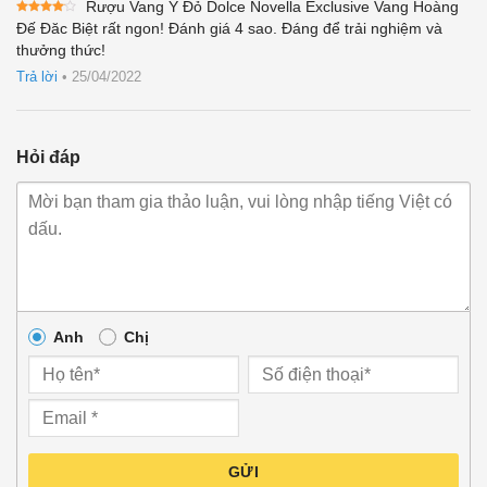
Rượu Vang Ý Đỏ Dolce Novella Exclusive Vang Hoàng
Được
Đế Đăc Biệt rất ngon! Đánh giá 4 sao. Đáng để trải nghiệm và
xếp
thưởng thức!
hạng
4
5 sao
Trả lời
•
25/04/2022
Hỏi đáp
Anh
Chị
GỬI