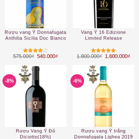
Rượu vang Ý Donnafugata
Vang Ý 16 Edizione
Anthilia Sicilia Doc Bianco
Limited Release
2019
Giá gốc là: 575.000₫.
Giá hiện tại là: 540.000₫.
Giá gốc là: 1.
Giá 
575.000
₫
540.000
₫
1.800.000
₫
1.600.000
₫
Được
Được xếp
xếp hạng
hạng
5
5
4
5 sao
sao
-8%
-6%
Rượu Vang Ý Đỏ
Rượu vang Ý trắng
Diciotto(18%)
Donnafugata Lighea 2019