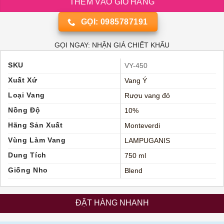
THÊM VÀO GIỎ HÀNG
GỌI: 0985787191
GỌI NGAY: NHẬN GIÁ CHIẾT KHẤU
SKU
VY-450
Xuất Xứ
Vang Ý
Loại Vang
Rượu vang đỏ
Nồng Độ
10%
Hãng Sản Xuất
Monteverdi
Vùng Làm Vang
LAMPUGANIS
Dung Tích
750 ml
Giống Nho
Blend
ĐẶT HÀNG NHANH