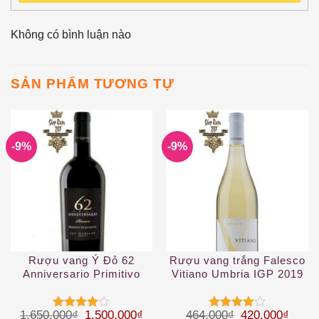
Không có bình luận nào
SẢN PHẨM TƯƠNG TỰ
-9%
-9%
Rượu vang Ý Đỏ 62
Rượu vang trắng Falesco
Anniversario Primitivo
Vitiano Umbria IGP 2019
White
Giá gốc là: 1.650.000₫.
Giá hiện tại là: 1.500.000₫.
Giá gốc là: 46
Giá hi
1.650.000
₫
1.500.000
₫
464.000
₫
420.000
₫
Được
Được