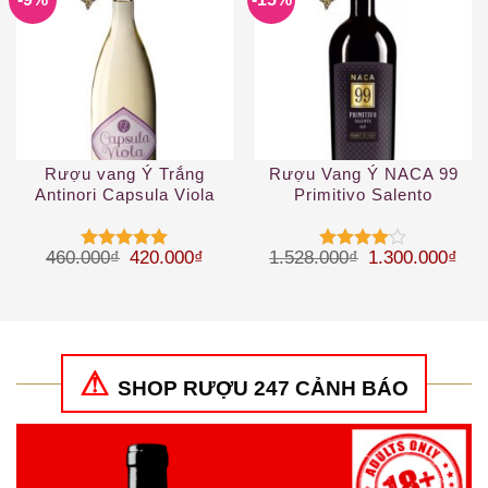
Rượu vang Ý Trắng
Rượu Vang Ý NACA 99
Antinori Capsula Viola
Primitivo Salento
Toscana IGT
Giá gốc là: 460.000₫.
Giá hiện tại là: 420.000₫.
Giá gốc là: 1.
Giá 
460.000
₫
420.000
₫
1.528.000
₫
1.300.000
₫
Được xếp
Được
hạng
5
5
xếp hạng
sao
4
5 sao
SHOP RƯỢU 247 CẢNH BÁO