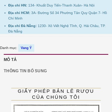
Địa chỉ HN:
134- Khuất Duy Tiến-Thanh Xuân- Hà Nội
Địa chỉ HCM:
3A- Đường Số 34 Phường Tân Quy Quận 7- Hồ
Chí Minh
Địa chỉ Đà Nẵng:
1230- Xô Viết Nghệ Tĩnh, Q. Hải Châu, TP.
Đà Nẵng
Danh mục:
Vang Ý
MÔ TẢ
THÔNG TIN BỔ SUNG
GIẤY PHÉP BẢN LẺ RƯỢU
CỦA CHÚNG TÔI