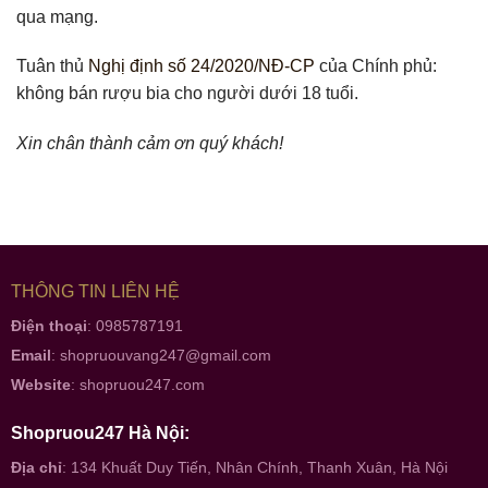
qua mạng.
Tuân thủ
Nghị định số 24/2020/NĐ-CP
của Chính phủ:
không bán rượu bia cho người dưới 18 tuổi.
Xin chân thành cảm ơn quý khách!
THÔNG TIN LIÊN HỆ
Điện thoại
: 0985787191
Email
:
shopruouvang247@gmail.com
Website
:
shopruou247.com
Shopruou247 Hà Nội:
Địa chỉ
: 134 Khuất Duy Tiến, Nhân Chính, Thanh Xuân, Hà Nội