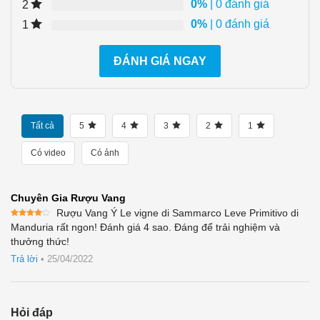
0%
| 0 đánh giá
2
0%
| 0 đánh giá
1
ĐÁNH GIÁ NGAY
Tất cả
5
4
3
2
1
Có video
Có ảnh
Chuyên Gia Rượu Vang
Rượu Vang Ý Le vigne di Sammarco Leve Primitivo di
Được
Manduria rất ngon! Đánh giá 4 sao. Đáng để trải nghiệm và
xếp
thưởng thức!
hạng
4
5 sao
Trả lời
•
25/04/2022
Hỏi đáp