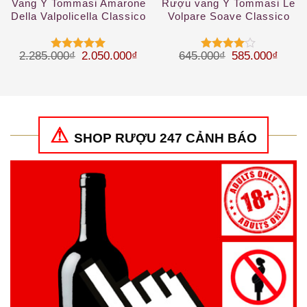
Vang Ý Tommasi Amarone
Rượu vang Ý Tommasi Le
Della Valpolicella Classico
Volpare Soave Classico
DOCG
DOCG
Giá gốc là: 2.285.000₫.
Giá hiện tại là: 2.050.000₫.
Giá gốc là: 64
Giá hi
2.285.000
₫
2.050.000
₫
645.000
₫
585.000
₫
Được xếp
Được
hạng
5
5
xếp hạng
sao
4
5 sao
SHOP RƯỢU 247 CẢNH BÁO