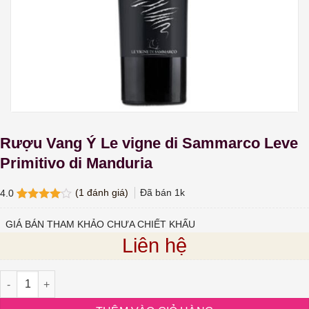
Rượu Vang Ý Le vigne di Sammarco Leve
Primitivo di Manduria
(
1
đánh giá)
Đã bán
1k
4.0
4.0
1
trên
5 dựa
GIÁ BÁN THAM KHẢO CHƯA CHIẾT KHẤU
trên
đánh
Liên hệ
giá
Rượu Vang Ý Le vigne di Sammarco Leve Primitivo di Manduria s