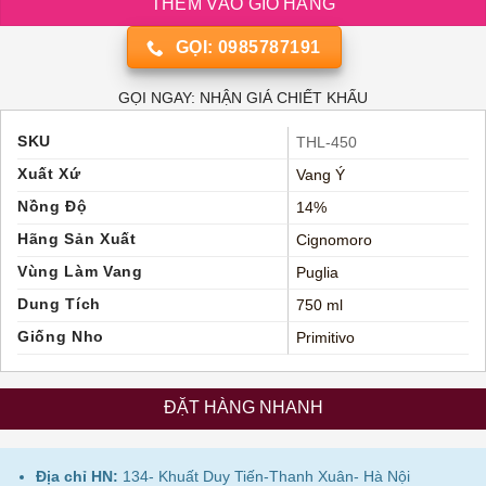
THÊM VÀO GIỎ HÀNG
GỌI: 0985787191
GỌI NGAY: NHẬN GIÁ CHIẾT KHẤU
SKU
THL-450
Xuất Xứ
Vang Ý
Nồng Độ
14%
Hãng Sản Xuất
Cignomoro
Vùng Làm Vang
Puglia
Dung Tích
750 ml
Giống Nho
Primitivo
ĐẶT HÀNG NHANH
Địa chỉ HN:
134- Khuất Duy Tiến-Thanh Xuân- Hà Nội