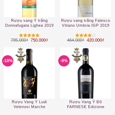
Rượu vang Ý trắng
Rượu vang trắng Falesco
Donnafugata Lighea 2019
Vitiano Umbria IGP 2019
White
Giá gốc là: 795.000₫.
Giá hiện tại là: 750.000₫.
Giá gốc là: 46
Giá hi
795.000
₫
750.000
₫
464.000
₫
420.000
₫
Được xếp
Được
hạng
5
5
xếp hạng
sao
4
5 sao
-10%
-9%
Rượu Vang Ý Ludi
Rượu Vang Ý Đỏ
Velenosi Marche
FARNESE Edizione
Cinque Autoctoni