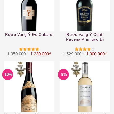
Rượu Vang Ý Đỏ Cubardi
Rượu Vang Ý Conti
Pacena Primitivo Di
Manduria Riserva
Giá gốc là: 1.350.000₫.
Giá hiện tại là: 1.230.000₫.
Giá gốc là: 1.
Giá 
1.350.000
₫
1.230.000
₫
1.529.000
₫
1.300.000
₫
Được xếp
Được
hạng
5
5
xếp hạng
sao
4
5 sao
-10%
-9%