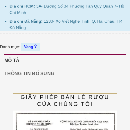
Địa chỉ HCM:
3A- Đường Số 34 Phường Tân Quy Quận 7- Hồ
Chí Minh
Địa chỉ Đà Nẵng:
1230- Xô Viết Nghệ Tĩnh, Q. Hải Châu, TP.
Đà Nẵng
Danh mục:
Vang Ý
MÔ TẢ
THÔNG TIN BỔ SUNG
GIẤY PHÉP BẢN LẺ RƯỢU
CỦA CHÚNG TÔI