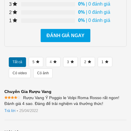
0%
| 0 đánh giá
3
0%
| 0 đánh giá
2
0%
| 0 đánh giá
1
ĐÁNH GIÁ NGAY
Tất cả
5
4
3
2
1
Có video
Có ảnh
Chuyên Gia Rượu Vang
Rượu Vang Ý Poggio le Volpi Roma Rosso rất ngon!
Được
Đánh giá 4 sao. Đáng để trải nghiệm và thưởng thức!
xếp
hạng
4
Trả lời
•
25/04/2022
5 sao