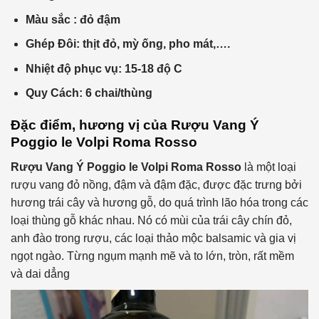
Màu sắc : đỏ
đậm
Ghép Đôi: thịt
đỏ, mỳ ống, pho mát,….
Nhiệt độ phục vụ:
15-18 độ C
Quy Cách:
6 chai/thùng
Đặc điểm, hương vị của
Rượu Vang Ý
Poggio le Volpi Roma Rosso
Rượu Vang Ý Poggio le Volpi Roma Rosso
là một loại
rượu vang đỏ nồng, đậm và đậm đặc, được đặc trưng bởi
hương trái cây và hương gỗ, do quá trình lão hóa trong các
loại thùng gỗ khác nhau. Nó có mùi của trái cây chín đỏ,
anh đào trong rượu, các loại thảo mộc balsamic và gia vị
ngọt ngào. Từng ngụm mạnh mẽ và to lớn, tròn, rất mềm
và dai dẳng