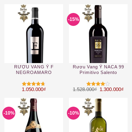
-15%
RƯỢU VANG Ý F
Rượu Vang Ý NACA 99
NEGROAMARO
Primitivo Salento
Giá gốc là: 1.
Giá 
1.050.000
₫
1.528.000
₫
1.300.000
₫
Được xếp
Được
hạng
4.67
xếp hạng
5 sao
4
5 sao
-10%
-10%