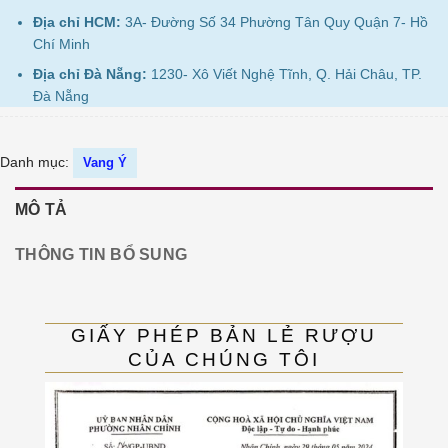
Địa chỉ HCM:
3A- Đường Số 34 Phường Tân Quy Quận 7- Hồ
Chí Minh
Địa chỉ Đà Nẵng:
1230- Xô Viết Nghệ Tĩnh, Q. Hải Châu, TP.
Đà Nẵng
Danh mục:
Vang Ý
MÔ TẢ
THÔNG TIN BỔ SUNG
GIẤY PHÉP BẢN LẺ RƯỢU
CỦA CHÚNG TÔI