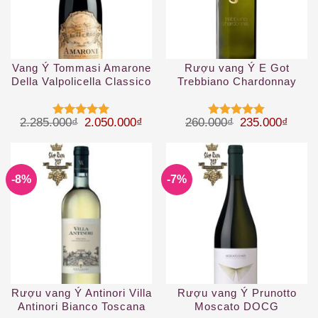
Vang Ý Tommasi Amarone
Rượu vang Ý E Got
Della Valpolicella Classico
Trebbiano Chardonnay
DOCG
2019
Giá gốc là: 2.285.000₫.
Giá hiện tại là: 2.050.000₫.
Giá gốc là: 26
Giá hi
2.285.000
₫
2.050.000
₫
260.000
₫
235.000
₫
Được xếp
Được xếp
hạng
5
5
hạng
5
5
sao
sao
-8%
-7%
Rượu vang Ý Antinori Villa
Rượu vang Ý Prunotto
Antinori Bianco Toscana
Moscato DOCG