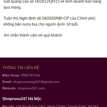
luật quảng cáo số 16/2012/QH13 về kinh doanh bán hàng
qua mạng.
Tuân thủ
Nghị định số 24/2020/NĐ-CP
của Chính phủ:
không bán rượu bia cho người dưới 18 tuổi.
Xin chân thành cảm ơn quý khách!
THÔNG TIN LIÊN HỆ
Điện thoại
: 0985787191
Email
:
shopruouvang247@gmail.com
Website
:
shopruou247.com
Shopruou247 Hà Nội:
Địa chỉ
: 134 Khuất Duy Tiến, Nhân Chính, Thanh Xuân, Hà Nội