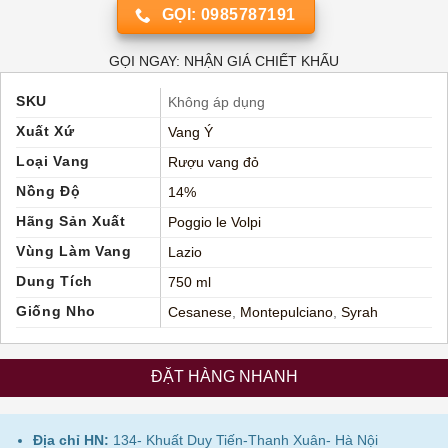
GỌI: 0985787191
GỌI NGAY: NHẬN GIÁ CHIẾT KHẤU
SKU
Không áp dụng
Xuất Xứ
Vang Ý
Loại Vang
Rượu vang đỏ
Nồng Độ
14%
Hãng Sản Xuất
Poggio le Volpi
Vùng Làm Vang
Lazio
Dung Tích
750 ml
Giống Nho
Cesanese
,
Montepulciano
,
Syrah
ĐẶT HÀNG NHANH
Địa chỉ HN:
134- Khuất Duy Tiến-Thanh Xuân- Hà Nội