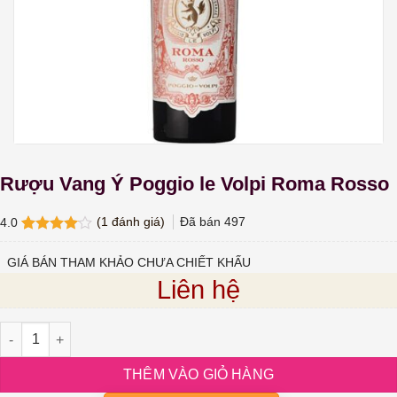
Rượu Vang Ý Poggio le Volpi Roma Rosso
(
1
đánh giá)
Đã bán
497
4.0
4.0
1
trên
5 dựa
GIÁ BÁN THAM KHẢO CHƯA CHIẾT KHẤU
trên
đánh
Liên hệ
giá
Rượu Vang Ý Poggio le Volpi Roma Rosso số lượng
THÊM VÀO GIỎ HÀNG