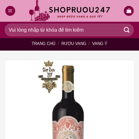
Bỏ
qua
nội
dung
Tìm
kiếm:
TRANG CHỦ
/
RƯỢU VANG
/
VANG Ý