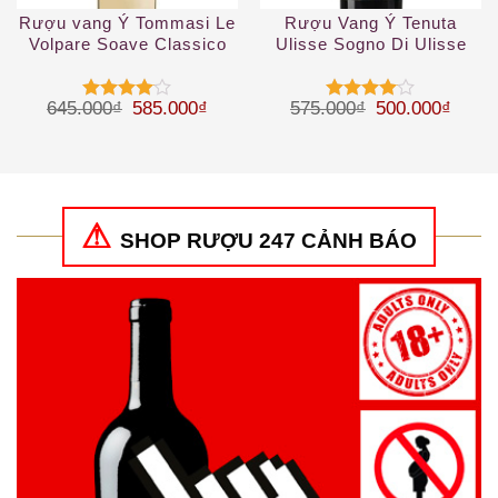
Rượu vang Ý Tommasi Le
Rượu Vang Ý Tenuta
Volpare Soave Classico
Ulisse Sogno Di Ulisse
DOCG
Montepulciano DAbruzzo
Giá gốc là: 645.000₫.
Giá hiện tại là: 585.000₫.
Giá gốc là: 57
Giá hi
645.000
₫
585.000
₫
575.000
₫
500.000
₫
Được
Được
xếp hạng
xếp hạng
4
5 sao
4
5 sao
SHOP RƯỢU 247 CẢNH BÁO