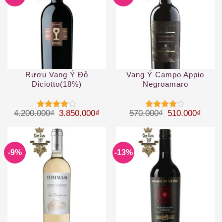
Rượu Vang Ý Đỏ
Vang Ý Campo Appio
Diciotto(18%)
Negroamaro
Giá gốc là: 4.200.000₫.
Giá hiện tại là: 3.850.000₫.
Giá gốc là: 57
Giá hi
4.200.000
₫
3.850.000
₫
570.000
₫
510.000
₫
Được
Được
xếp hạng
xếp hạng
4
5 sao
4
5 sao
-9%
-13%