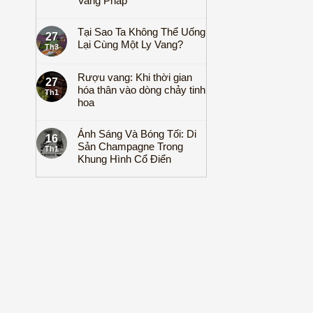
Vang Pháp
Tại Sao Ta Không Thể Uống
27
Lại Cùng Một Ly Vang?
Th3
Rượu vang: Khi thời gian
27
hóa thân vào dòng chảy tinh
Th1
hoa
Ánh Sáng Và Bóng Tối: Di
16
Sản Champagne Trong
Th1
Khung Hình Cổ Điển