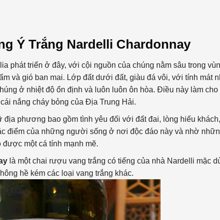
ang Ý Trắng Nardelli Chardonnay
ia phát triển ở đây, với cội nguồn của chúng nằm sâu trong vù
ấm và gió ban mai. Lớp đất dưới đất, giàu đá vôi, với tính mát 
chúng ở nhiệt độ ổn định và luôn luôn ôn hòa. Điều này làm cho
i cái nắng cháy bỏng của Địa Trung Hải.
địa phương bao gồm tình yêu đối với đất đai, lòng hiếu khách
 đặc điểm của những người sống ở nơi độc đáo này và nhờ nhữ
ó được một cá tính mạnh mẽ.
nay
là một chai rượu vang trắng có tiếng của nhà Nardelli mặc d
không hề kém các loại vang trắng khác.