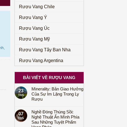
Rượu Vang Chile
Rượu Vang Ý
Rượu Vang Úc
Rượu Vang Mỹ
nh,
Rượu Vang Tây Ban Nha
Rượu Vang Argentina
BÀI VIẾT VỀ RƯỢU VANG
Minerality: Bản Giao Hưởng
23
Của Sự Im Lặng Trong Ly
Th5
Rượu
Nghề Đóng Thùng Sồi:
07
Nghệ Thuật Ẩn Mình Phía
Th5
Sau Những Tuyệt Phẩm