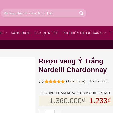
Tìm
kiếm:
NG
VANG BỊCH
GIỎ QUÀ TẾT
PHỤ KIỆN RƯỢU VANG
T
Rượu vang Ý Trắng
Nardelli Chardonnay
(
1
đánh giá)
Đã bán
885
5.0
5.0
1
trên 5
dựa trên
GIÁ BÁN THAM KHẢO CHƯA CHIẾT KHẤU
đánh giá
Giá gốc
1.360.000
₫
1.233
₫
Rượu vang Ý Trắng Nardelli Chardonnay s