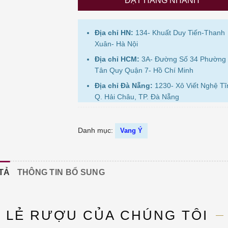
ĐẶT HÀNG NHANH
Địa chỉ HN:
134- Khuất Duy Tiến-Thanh
Xuân- Hà Nội
Địa chỉ HCM:
3A- Đường Số 34 Phường
Tân Quy Quận 7- Hồ Chí Minh
Địa chỉ Đà Nẵng:
1230- Xô Viết Nghệ Tĩ
Q. Hải Châu, TP. Đà Nẵng
Danh mục:
Vang Ý
TẢ
THÔNG TIN BỔ SUNG
N LẺ RƯỢU CỦA CHÚNG TÔI