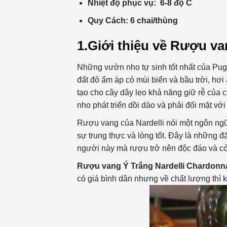
Nhiệt độ phục vụ: 6-8 độ C
Quy Cách: 6 chai/thùng
1.Giới thiệu về Rượu v
Những vườn nho tự sinh tốt nhất của Pugl
đất đỏ ấm áp có mùi biển và bầu trời, hơi 
tạo cho cây dây leo khả năng giữ rễ của 
nho phát triển dồi dào và phải đối mặt vớ
Rượu vang của Nardelli nói một ngôn ngữ 
sự trung thực và lòng tốt. Đây là những
người này mà rượu trở nên độc đáo và c
Rượu vang Ý Trắng Nardelli Chardon
có giá bình dân nhưng về chất lượng thì 