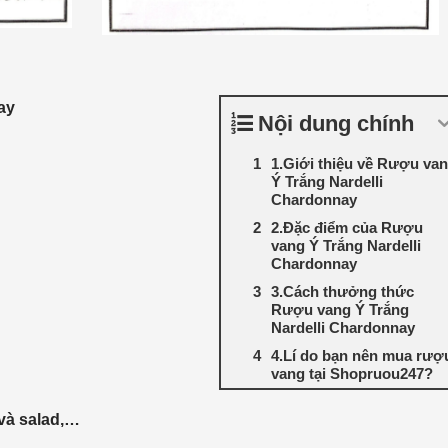
ay
Nội dung chính
1.Giới thiệu về Rượu va
Ý Trắng Nardelli
Chardonnay
2.Đặc điểm của Rượu
vang Ý Trắng Nardelli
Chardonnay
3.Cách thưởng thức
Rượu vang Ý Trắng
Nardelli Chardonnay
4.Lí do bạn nên mua rượ
vang tại Shopruou247?
à và salad,…