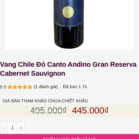
Vang Chile Đỏ Canto Andino Gran Reserva
Cabernet Sauvignon
(
1
đánh giá)
Đã bán
1.7k
5.0
5.0
1
trên 5
dựa trên
GIÁ BÁN THAM KHẢO CHƯA CHIẾT KHẤU
đánh giá
Giá gốc là: 495.
Giá hiện
495.000
₫
445.000
₫
Vang Chile Đỏ Canto Andino Gran Reserva Cabernet Sauvignon 