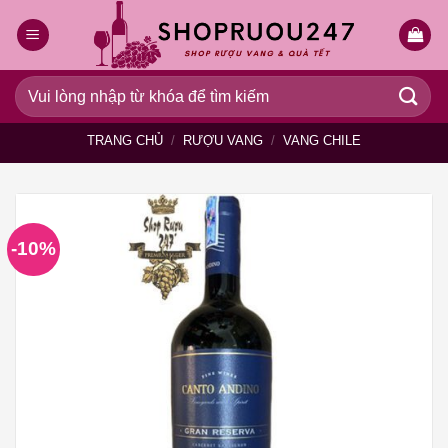
Bỏ
qua
nội
dung
Tìm
kiếm:
TRANG CHỦ
/
RƯỢU VANG
/
VANG CHILE
-10%