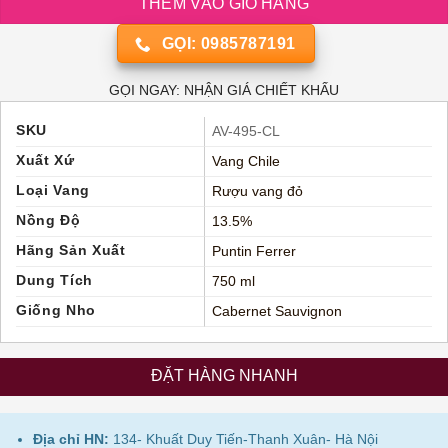
THÊM VÀO GIỎ HÀNG
GỌI: 0985787191
GỌI NGAY: NHẬN GIÁ CHIẾT KHẤU
SKU
AV-495-CL
Xuất Xứ
Vang Chile
Loại Vang
Rượu vang đỏ
Nồng Độ
13.5%
Hãng Sản Xuất
Puntin Ferrer
Dung Tích
750 ml
Giống Nho
Cabernet Sauvignon
ĐẶT HÀNG NHANH
Địa chỉ HN:
134- Khuất Duy Tiến-Thanh Xuân- Hà Nội