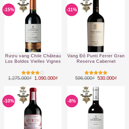
-15%
-11%
Rượu vang Chile Château
Vang Đỏ Punti Ferrer Gran
Los Boldos Vielles Vignes
Reserva Cabernet
Merlot
Sauvignon
Giá gốc là: 1.275.000₫.
Giá hiện tại là: 1.090.000₫.
Giá gốc là: 59
Giá hi
1.275.000
₫
1.090.000
₫
596.000
₫
530.000
₫
Được
Được xếp
xếp hạng
hạng
5
5
4
5 sao
sao
-10%
-8%