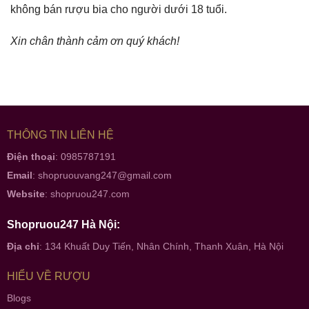
không bán rượu bia cho người dưới 18 tuổi.
Xin chân thành cảm ơn quý khách!
THÔNG TIN LIÊN HỆ
Điện thoại
: 0985787191
Email
:
shopruouvang247@gmail.com
Website
:
shopruou247.com
Shopruou247 Hà Nội:
Địa chỉ
: 134 Khuất Duy Tiến, Nhân Chính, Thanh Xuân, Hà Nội
HIỂU VỀ RƯỢU
Blogs