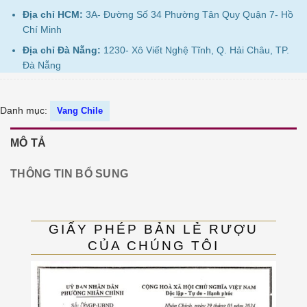
Địa chỉ HCM:
3A- Đường Số 34 Phường Tân Quy Quận 7- Hồ
Chí Minh
Địa chỉ Đà Nẵng:
1230- Xô Viết Nghệ Tĩnh, Q. Hải Châu, TP.
Đà Nẵng
Danh mục:
Vang Chile
MÔ TẢ
THÔNG TIN BỔ SUNG
GIẤY PHÉP BẢN LẺ RƯỢU
CỦA CHÚNG TÔI