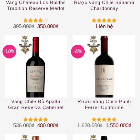
Vang Château Los Boldos
Rượu vang Chile Sanama
Tradition Reserve Merlot
Chardonnay
Giá gốc là: 395.000₫.
Giá hiện tại là: 350.000₫.
395.000
₫
350.000
₫
Liên hệ
Được
Được xếp
xếp hạng
hạng
5
5
4
5 sao
sao
-10%
-4%
Vang Chile Đỏ Apalta
Rượu Vang Chile Punti
Gran Reserva Cabernet
Ferrer Conforme
Sauvignon
Giá gốc là: 536.000₫.
Giá hiện tại là: 480.000₫.
Giá gốc là: 1.
Giá 
536.000
₫
480.000
₫
1.620.000
₫
1.550.000
₫
Được xếp
Được xếp
hạng
5
5
hạng
5
5
sao
sao