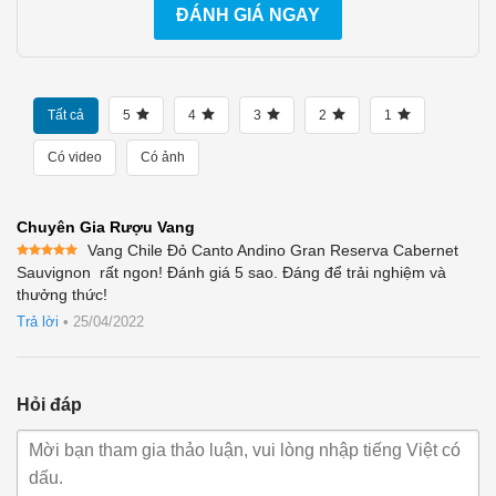
ĐÁNH GIÁ NGAY
Tất cả
5
4
3
2
1
Có video
Có ảnh
Chuyên Gia Rượu Vang
Vang Chile Đỏ Canto Andino Gran Reserva Cabernet
Được xếp
Sauvignon rất ngon! Đánh giá 5 sao. Đáng để trải nghiệm và
hạng
5
5
thưởng thức!
sao
Trả lời
•
25/04/2022
Hỏi đáp