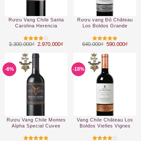
Rượu Vang Chile Santa
Rượu vang Đỏ Château
Carolina Herencia
Los Boldos Grande
Carmenere
Reserve Carmenere
Giá gốc là: 3.300.000₫.
Giá hiện tại là: 2.970.000₫.
Giá gốc là: 64
Giá hi
3.300.000
₫
2.970.000
₫
640.000
₫
590.000
₫
Được
Được xếp
xếp hạng
hạng
5
5
4
5 sao
sao
-6%
-18%
Rượu Vang Chile Montes
Vang Chile Château Los
Alpha Special Cuvee
Boldos Vielles Vignes
Cabernet Sauvignon
Cabernet Sauvignon