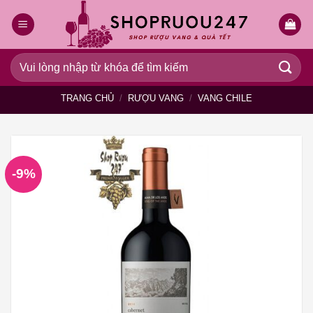
Bỏ
qua
nội
dung
Tìm
kiếm:
TRANG CHỦ
/
RƯỢU VANG
/
VANG CHILE
-9%