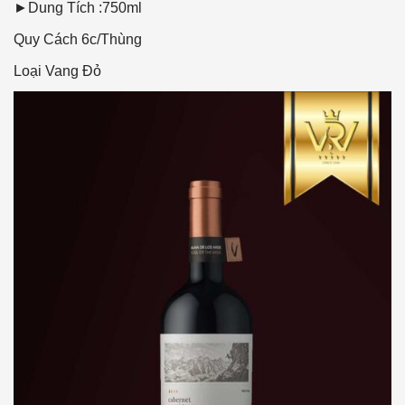
►Dung Tích :750ml
Quy Cách
6c/Thùng
Loại Vang
Đỏ