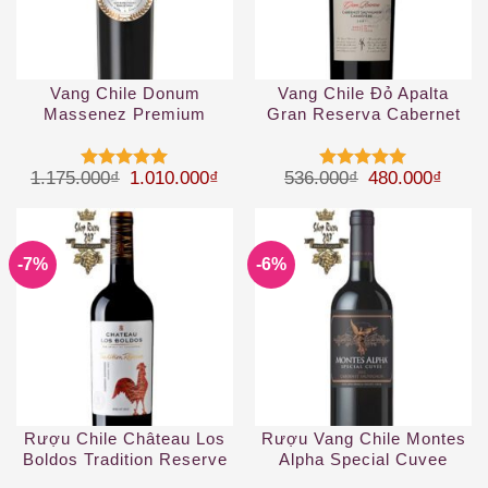
Vang Chile Donum
Vang Chile Đỏ Apalta
Massenez Premium
Gran Reserva Cabernet
Assemblage Rouge
Sauvignon
Giá gốc là: 1.175.000₫.
Giá hiện tại là: 1.010.000₫.
Giá gốc là: 53
Giá hi
1.175.000
₫
1.010.000
₫
536.000
₫
480.000
₫
Được xếp
Được xếp
hạng
5
5
hạng
5
5
sao
sao
-7%
-6%
Rượu Chile Château Los
Rượu Vang Chile Montes
Boldos Tradition Reserve
Alpha Special Cuvee
Cabernet Sauvignon