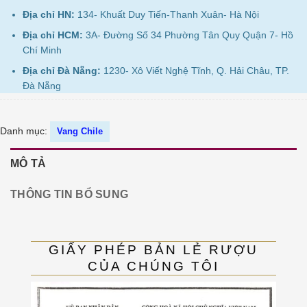
Địa chỉ HN:
134- Khuất Duy Tiến-Thanh Xuân- Hà Nội
Địa chỉ HCM:
3A- Đường Số 34 Phường Tân Quy Quận 7- Hồ
Chí Minh
Địa chỉ Đà Nẵng:
1230- Xô Viết Nghệ Tĩnh, Q. Hải Châu, TP.
Đà Nẵng
Danh mục:
Vang Chile
MÔ TẢ
THÔNG TIN BỔ SUNG
GIẤY PHÉP BẢN LẺ RƯỢU
CỦA CHÚNG TÔI