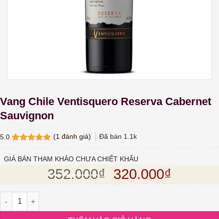
Vang Chile Ventisquero Reserva Cabernet
Sauvignon
(
1
đánh giá)
Đã bán
1.1k
5.0
5.0
1
trên 5
dựa trên
GIÁ BÁN THAM KHẢO CHƯA CHIẾT KHẤU
đánh giá
Giá gốc là: 352.
Giá hiện
352.000
₫
320.000
₫
Vang Chile Ventisquero Reserva Cabernet Sauvignon số lượng