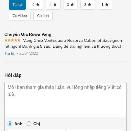
Tất cả
5
4
3
2
1
Có video
Có ảnh
Chuyên Gia Rượu Vang
Vang Chile Ventisquero Reserva Cabernet Sauvignon
Được xếp
rất ngon! Đánh giá 5 sao. Đáng để trải nghiệm và thưởng thức!
hạng
5
5
sao
Trả lời
•
25/04/2022
Hỏi đáp
Anh
Chị