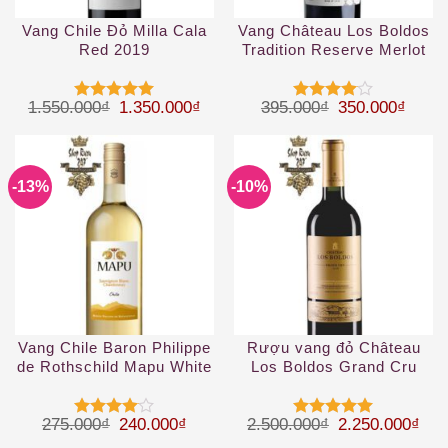
Vang Chile Đỏ Milla Cala
Vang Château Los Boldos
Red 2019
Tradition Reserve Merlot
Giá gốc là: 1.550.000₫.
Giá hiện tại là: 1.350.000₫.
Giá gốc là: 39
Giá hi
1.550.000
₫
1.350.000
₫
395.000
₫
350.000
₫
Được xếp
Được
hạng
5
5
xếp hạng
sao
4
5 sao
-13%
-10%
Vang Chile Baron Philippe
Rượu vang đỏ Château
de Rothschild Mapu White
Los Boldos Grand Cru
Giá gốc là: 275.000₫.
Giá hiện tại là: 240.000₫.
Giá gốc là: 2.
Giá 
275.000
₫
240.000
₫
2.500.000
₫
2.250.000
₫
Được
Được xếp
xếp hạng
hạng
5
5