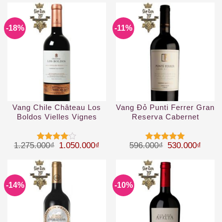
4
5 sao
sao
-18%
-11%
Vang Chile Château Los
Vang Đỏ Punti Ferrer Gran
Boldos Vielles Vignes
Reserva Cabernet
Cabernet Sauvignon
Sauvignon
Giá gốc là: 1.275.000₫.
Giá hiện tại là: 1.050.000₫.
Giá gốc là: 59
Giá hi
1.275.000
₫
1.050.000
₫
596.000
₫
530.000
₫
Được
Được xếp
xếp hạng
hạng
5
5
4
5 sao
sao
-14%
-10%