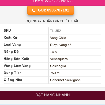
THÊM VÀO GIỎ HÀNG
GỌI: 0985787191
GỌI NGAY: NHẬN GIÁ CHIẾT KHẤU
SKU
TL-352
Xuất Xứ
Vang Chile
Loại Vang
Rượu vang đỏ
Nồng Độ
14%
Hãng Sản Xuất
Ventisquero
Vùng Làm Vang
Colchagua
Dung Tích
750 ml
Giống Nho
Cabernet Sauvignon
ĐẶT HÀNG NHANH