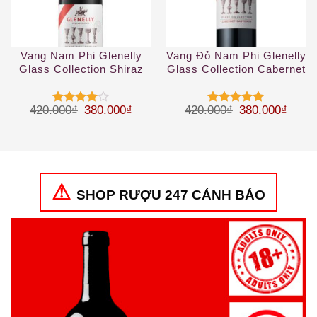
Vang Nam Phi Glenelly
Vang Đỏ Nam Phi Glenelly
Glass Collection Shiraz
Glass Collection Cabernet
Sauvignon
Giá gốc là: 420.000₫.
Giá hiện tại là: 380.000₫.
Giá gốc là: 42
Giá hi
420.000
₫
380.000
₫
420.000
₫
380.000
₫
Được
Được xếp
xếp hạng
hạng
5
5
4
5 sao
sao
SHOP RƯỢU 247 CẢNH BÁO