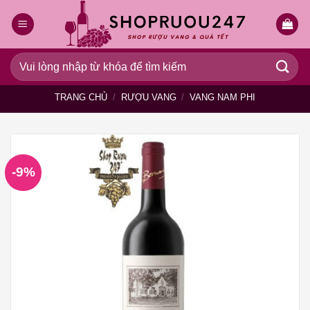
Bỏ
qua
nội
dung
Tìm
kiếm:
TRANG CHỦ
/
RƯỢU VANG
/
VANG NAM PHI
-9%