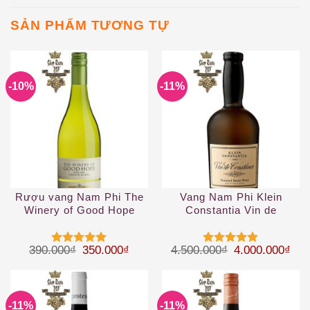
SẢN PHẨM TƯƠNG TỰ
-10%
-11%
Rượu vang Nam Phi The
Vang Nam Phi Klein
Winery of Good Hope
Constantia Vin de
Chenin Blanc
Constance Constantia WO
2019
Giá gốc là: 390.000₫.
Giá hiện tại là: 350.000₫.
Giá gốc là: 4.
Giá 
390.000
₫
350.000
₫
4.500.000
₫
4.000.000
₫
Được xếp
Được xếp
hạng
5
5
hạng
5
5
sao
sao
-11%
-11%