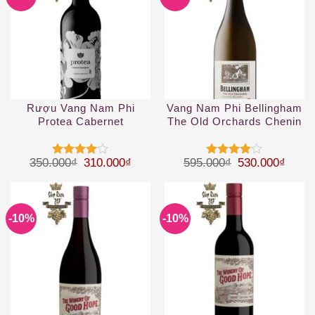
Rượu Vang Nam Phi
Vang Nam Phi Bellingham
Protea Cabernet
The Old Orchards Chenin
Sauvignon
Blanc 2019
Giá gốc là: 350.000₫.
Giá hiện tại là: 310.000₫.
Giá gốc là: 59
Giá hi
350.000
₫
310.000
₫
595.000
₫
530.000
₫
Được
Được
xếp hạng
xếp hạng
4
5 sao
4
5 sao
-10%
-10%