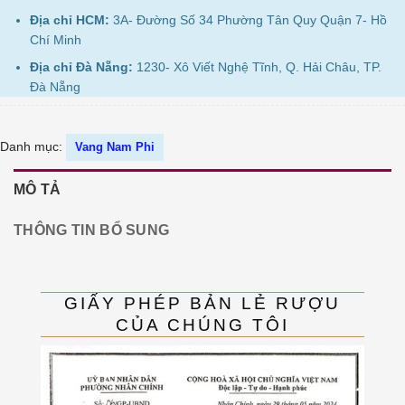
Địa chỉ HCM:
3A- Đường Số 34 Phường Tân Quy Quận 7- Hồ
Chí Minh
Địa chỉ Đà Nẵng:
1230- Xô Viết Nghệ Tĩnh, Q. Hải Châu, TP.
Đà Nẵng
Danh mục:
Vang Nam Phi
MÔ TẢ
THÔNG TIN BỔ SUNG
GIẤY PHÉP BẢN LẺ RƯỢU
CỦA CHÚNG TÔI