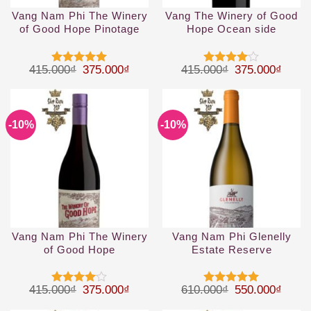
Vang Nam Phi The Winery
Vang The Winery of Good
of Good Hope Pinotage
Hope Ocean side
Cabernet Merlot
Giá gốc là: 415.000₫.
Giá hiện tại là: 375.000₫.
Giá gốc là: 41
Giá hi
415.000
₫
375.000
₫
415.000
₫
375.000
₫
Được xếp
Được
hạng
5
5
xếp hạng
sao
4
5 sao
-10%
-10%
Vang Nam Phi The Winery
Vang Nam Phi Glenelly
of Good Hope
Estate Reserve
Mountainside Shiraz
Chardonnay
Giá gốc là: 415.000₫.
Giá hiện tại là: 375.000₫.
Giá gốc là: 61
Giá hi
415.000
₫
375.000
₫
610.000
₫
550.000
₫
Được
Được xếp
xếp hạng
hạng
5
5