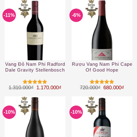
4
5 sao
sao
-11%
-6%
Vang Đỏ Nam Phi Radford
Rượu Vang Nam Phi Cape
Dale Gravity Stellenbosch
Of Good Hope
Helderberg
Riebeeksrivier Western
Slopes
Giá gốc là: 1.310.000₫.
Giá hiện tại là: 1.170.000₫.
Giá gốc là: 72
Giá hi
1.310.000
₫
1.170.000
₫
720.000
₫
680.000
₫
Được xếp
Được xếp
hạng
5
5
hạng
5
5
sao
sao
-10%
-10%