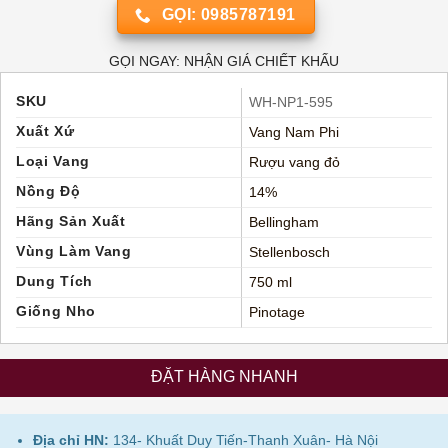
GỌI: 0985787191
GỌI NGAY: NHẬN GIÁ CHIẾT KHẤU
SKU
WH-NP1-595
Xuất Xứ
Vang Nam Phi
Loại Vang
Rượu vang đỏ
Nồng Độ
14%
Hãng Sản Xuất
Bellingham
Vùng Làm Vang
Stellenbosch
Dung Tích
750 ml
Giống Nho
Pinotage
ĐẶT HÀNG NHANH
Địa chỉ HN:
134- Khuất Duy Tiến-Thanh Xuân- Hà Nội