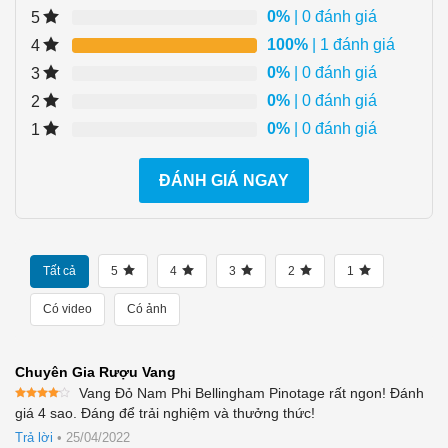
0%
| 0 đánh giá
5
100%
| 1 đánh giá
4
0%
| 0 đánh giá
3
0%
| 0 đánh giá
2
0%
| 0 đánh giá
1
ĐÁNH GIÁ NGAY
Tất cả
5
4
3
2
1
Có video
Có ảnh
Chuyên Gia Rượu Vang
Vang Đỏ Nam Phi Bellingham Pinotage rất ngon! Đánh
Được
giá 4 sao. Đáng để trải nghiệm và thưởng thức!
xếp
hạng
4
Trả lời
•
25/04/2022
5 sao