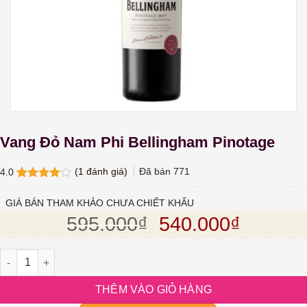
Vang Đỏ Nam Phi Bellingham Pinotage
(
1
đánh giá)
Đã bán
771
4.0
4.0
1
trên
5 dựa
GIÁ BÁN THAM KHẢO CHƯA CHIẾT KHẤU
trên
đánh
Giá gốc là: 595.
Giá hiện
595.000
₫
540.000
₫
giá
Vang Đỏ Nam Phi Bellingham Pinotage số lượng
THÊM VÀO GIỎ HÀNG