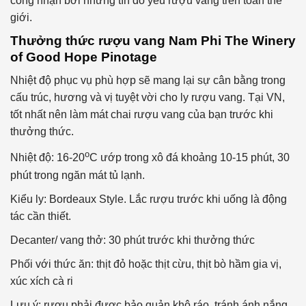
công nhận bởi những tín đồ yêu rượu vang trên toàn thế
giới.
Thưởng thức rượu vang Nam Phi The Winery
of Good Hope Pinotage
Nhiệt độ phục vụ phù hợp sẽ mang lại sự cân bằng trong
cấu trúc, hương và vị tuyệt vời cho ly rượu vang. Tại VN,
tốt nhất nên làm mát chai rượu vang của bạn trước khi
thưởng thức.
o
Nhiệt độ: 16-20
C ướp trong xô đá khoảng 10-15 phút, 30
phút trong ngăn mát tủ lạnh.
Kiểu ly: Bordeaux Style. Lắc rượu trước khi uống là động
tác cần thiết.
Decanter/ vang thở: 30 phút trước khi thưởng thức
Phối với thức ăn: thịt đỏ hoặc thịt cừu, thịt bò hầm gia vị,
xúc xích cà ri
Lưu ý: rượu phải được bảo quản khô ráo, tránh ánh nắng