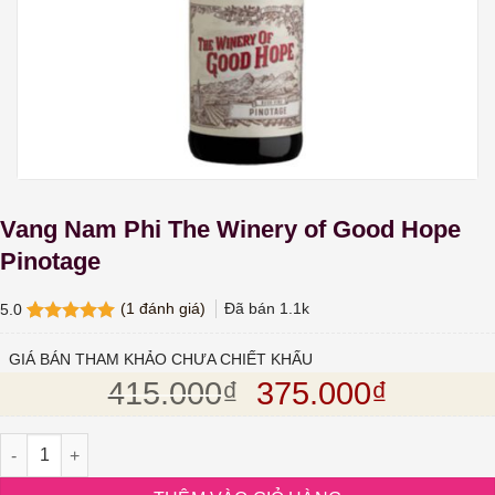
Vang Nam Phi The Winery of Good Hope
Pinotage
(
1
đánh giá)
Đã bán
1.1k
5.0
5.0
1
trên 5
dựa trên
GIÁ BÁN THAM KHẢO CHƯA CHIẾT KHẤU
đánh giá
Giá gốc là: 415.
Giá hiện
415.000
₫
375.000
₫
Vang Nam Phi The Winery of Good Hope Pinotage số lượng