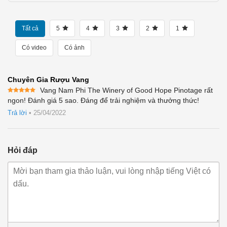
Tất cả
5
4
3
2
1
Có video
Có ảnh
Chuyên Gia Rượu Vang
Vang Nam Phi The Winery of Good Hope Pinotage rất
Được xếp
ngon! Đánh giá 5 sao. Đáng để trải nghiệm và thưởng thức!
hạng
5
5
sao
Trả lời
•
25/04/2022
Hỏi đáp