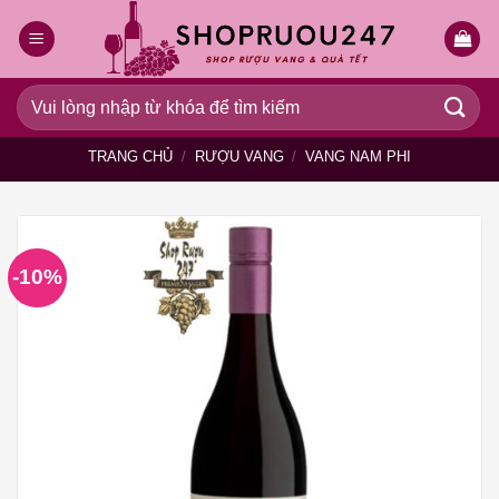
Bỏ
qua
nội
dung
Tìm
kiếm:
TRANG CHỦ
/
RƯỢU VANG
/
VANG NAM PHI
-10%