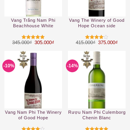
Vang Trắng Nam Phi
Vang The Winery of Good
Beachhouse White
Hope Ocean side
Cabernet Merlot
Giá gốc là: 345.000₫.
Giá hiện tại là: 305.000₫.
Giá gốc là: 41
Giá hi
345.000
₫
305.000
₫
415.000
₫
375.000
₫
Được xếp
Được
hạng
5
5
xếp hạng
sao
4
5 sao
-10%
-14%
Vang Nam Phi The Winery
Rượu Nam Phi Culemborg
of Good Hope
Chenin Blanc
Mountainside Shiraz