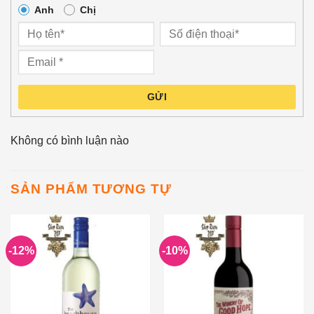
Anh
Chị
GỬI
Không có bình luận nào
SẢN PHẨM TƯƠNG TỰ
-12%
-10%