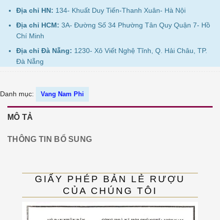
Địa chỉ HN:
134- Khuất Duy Tiến-Thanh Xuân- Hà Nội
Địa chỉ HCM:
3A- Đường Số 34 Phường Tân Quy Quận 7- Hồ
Chí Minh
Địa chỉ Đà Nẵng:
1230- Xô Viết Nghệ Tĩnh, Q. Hải Châu, TP.
Đà Nẵng
Danh mục:
Vang Nam Phi
MÔ TẢ
THÔNG TIN BỔ SUNG
GIẤY PHÉP BẢN LẺ RƯỢU
CỦA CHÚNG TÔI