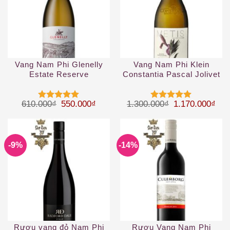
Vang Nam Phi Glenelly
Vang Nam Phi Klein
Estate Reserve
Constantia Pascal Jolivet
Chardonnay
Metis Constantia WO
2019
Giá gốc là: 610.000₫.
Giá hiện tại là: 550.000₫.
Giá gốc là: 1.
Giá 
610.000
₫
550.000
₫
1.300.000
₫
1.170.000
₫
Được xếp
Được xếp
hạng
5
5
hạng
5
5
sao
sao
-9%
-14%
Rượu vang đỏ Nam Phi
Rượu Vang Nam Phi