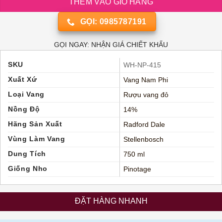
THÊM VÀO GIỎ HÀNG
GỌI: 0985787191
GỌI NGAY: NHẬN GIÁ CHIẾT KHẤU
SKU
WH-NP-415
Xuất Xứ
Vang Nam Phi
Loại Vang
Rượu vang đỏ
Nồng Độ
14%
Hãng Sản Xuất
Radford Dale
Vùng Làm Vang
Stellenbosch
Dung Tích
750 ml
Giống Nho
Pinotage
ĐẶT HÀNG NHANH