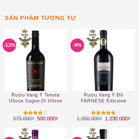
SẢN PHẨM TƯƠNG TỰ
-13%
-9%
Rượu Vang Ý Tenuta
Rượu Vang Ý Đỏ
Ulisse Sogno Di Ulisse
FARNESE Edizione
Montepulciano DAbruzzo
Cinque Autoctoni
Giá gốc là: 575.000₫.
Giá hiện tại là: 500.000₫.
Giá gốc là: 1.
Giá 
575.000
₫
500.000
₫
1.350.000
₫
1.230.000
₫
Được
Được xếp
xếp hạng
hạng
5
5
4
5 sao
sao