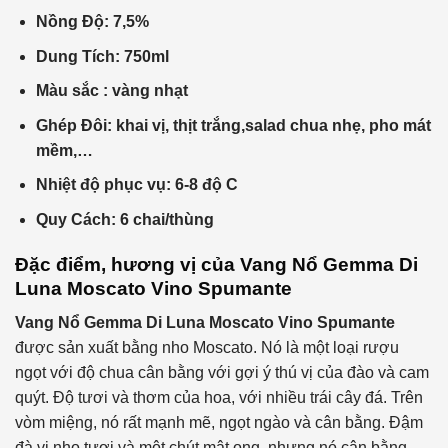
Nồng Độ: 7,5%
Dung Tích: 750ml
Màu sắc : vàng nhạt
Ghép Đôi: khai vị, thịt trắng,salad chua nhẹ, pho mát
mềm,…
Nhiệt độ phục vụ: 6-8 độ C
Quy Cách: 6 chai/thùng
Đặc điểm, hương vị của
Vang Nổ
Gemma Di
Luna Moscato Vino Spumante
Vang Nổ
Gemma Di Luna Moscato Vino Spumante
được sản xuất bằng nho Moscato. Nó là một loại rượu
ngọt với độ chua cân bằng với gợi ý thú vị của đào và cam
quýt. Độ tươi và thơm của hoa, với nhiều trái cây đá. Trên
vòm miệng, nó rất mạnh mẽ, ngọt ngào và cân bằng. Đậm
đà vị nho tươi và một chút mật ong, nhưng nó cân bằng