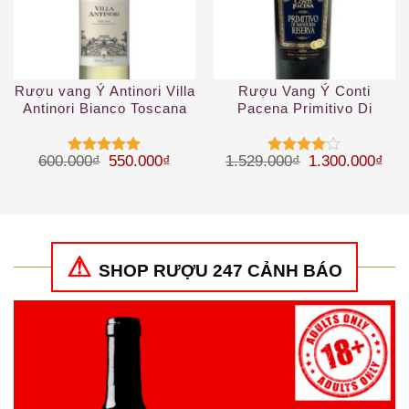
Rượu vang Ý Antinori Villa
Rượu Vang Ý Conti
Antinori Bianco Toscana
Pacena Primitivo Di
IGT
Manduria Riserva
Giá gốc là: 600.000₫.
Giá hiện tại là: 550.000₫.
Giá gốc là: 1.
Giá 
600.000
₫
550.000
₫
1.529.000
₫
1.300.000
₫
Được xếp
Được
hạng
5
5
xếp hạng
sao
4
5 sao
SHOP RƯỢU 247 CẢNH BÁO