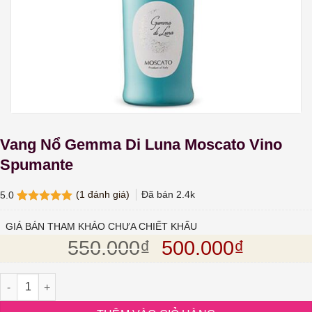
Vang Nổ Gemma Di Luna Moscato Vino
Spumante
(
1
đánh giá)
Đã bán
2.4k
5.0
5.0
1
trên 5
dựa trên
GIÁ BÁN THAM KHẢO CHƯA CHIẾT KHẤU
đánh giá
Giá gốc là: 550.
Giá hiện
550.000
₫
500.000
₫
Vang Nổ Gemma Di Luna Moscato Vino Spumante số lượng