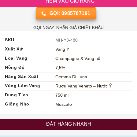
THÊM VÀO GIỎ HÀNG
GỌI: 0985787191
GỌI NGAY: NHẬN GIÁ CHIẾT KHẤU
SKU
MH-Y3-480
Xuất Xứ
Vang Ý
Loại Vang
Champagne & Vang nổ
Nồng Độ
7,5%
Hãng Sản Xuất
Gemma Di Luna
Vùng Làm Vang
Rượu Vang Veneto – Nước Ý
Dung Tích
750 ml
Giống Nho
Moscato
ĐẶT HÀNG NHANH