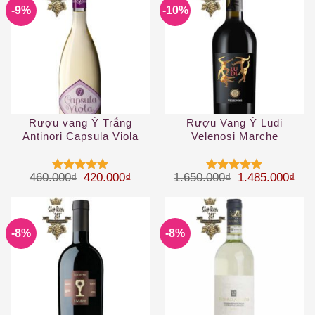
-9%
-10%
Rượu vang Ý Trắng
Rượu Vang Ý Ludi
Antinori Capsula Viola
Velenosi Marche
Toscana IGT
Giá gốc là: 460.000₫.
Giá hiện tại là: 420.000₫.
Giá gốc là: 1.
Giá 
460.000
₫
420.000
₫
1.650.000
₫
1.485.000
₫
Được xếp
Được xếp
hạng
5
5
hạng
5
5
sao
sao
-8%
-8%