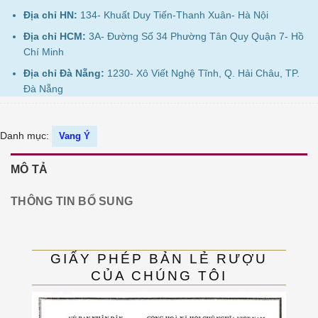
Địa chỉ HN:
134- Khuất Duy Tiến-Thanh Xuân- Hà Nội
Địa chỉ HCM:
3A- Đường Số 34 Phường Tân Quy Quận 7- Hồ
Chí Minh
Địa chỉ Đà Nẵng:
1230- Xô Viết Nghệ Tĩnh, Q. Hải Châu, TP.
Đà Nẵng
Danh mục:
Vang Ý
MÔ TẢ
THÔNG TIN BỔ SUNG
GIẤY PHÉP BẢN LẺ RƯỢU
CỦA CHÚNG TÔI