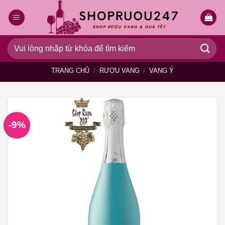
Bỏ
qua
nội
dung
Tìm
kiếm:
TRANG CHỦ
/
RƯỢU VANG
/
VANG Ý
-9%