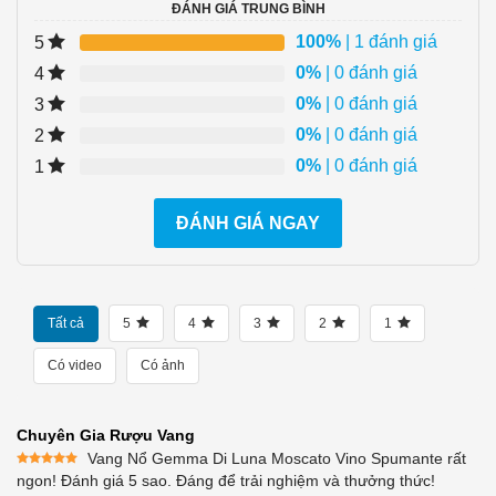
ĐÁNH GIÁ TRUNG BÌNH
100%
| 1 đánh giá
5
0%
| 0 đánh giá
4
0%
| 0 đánh giá
3
0%
| 0 đánh giá
2
0%
| 0 đánh giá
1
ĐÁNH GIÁ NGAY
Tất cả
5
4
3
2
1
Có video
Có ảnh
Chuyên Gia Rượu Vang
Vang Nổ Gemma Di Luna Moscato Vino Spumante rất
Được xếp
ngon! Đánh giá 5 sao. Đáng để trải nghiệm và thưởng thức!
hạng
5
5