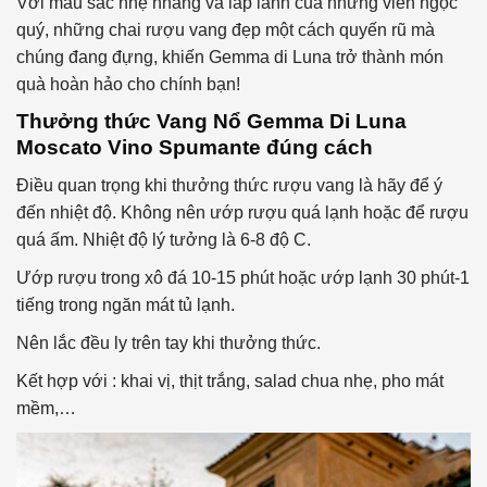
Với màu sắc nhẹ nhàng và lấp lánh của những viên ngọc
quý, những chai rượu vang đẹp một cách quyến rũ mà
chúng đang đựng, khiến Gemma di Luna trở thành món
quà hoàn hảo cho chính bạn!
Thưởng thức
Vang Nổ
Gemma Di Luna
Moscato Vino Spumante
đúng cách
Điều quan trọng khi thưởng thức rượu vang là hãy để ý
đến nhiệt độ. Không nên ướp rượu quá lạnh hoặc để rượu
quá ấm. Nhiệt độ lý tưởng là 6-8 độ C.
Ướp rượu trong xô đá 10-15 phút hoặc ướp lạnh 30 phút-1
tiếng trong ngăn mát tủ lạnh.
Nên lắc đều ly trên tay khi thưởng thức.
Kết hợp với : khai vị, thịt trắng, salad chua nhẹ, pho mát
mềm,…