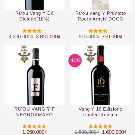
Rượu Vang Ý Đỏ
Rượu vang Ý Prunotto
Diciotto(18%)
Roero Arneis DOCG
Giá gốc là: 4.200.000₫.
Giá hiện tại là: 3.850.000₫.
Giá gốc là: 81
Giá hi
4.200.000
₫
3.850.000
₫
815.000
₫
750.000
₫
Được
Được
xếp hạng
xếp hạng
4
5 sao
4
5 sao
-11%
RƯỢU VANG Ý F
Vang Ý 16 Edizione
NEGROAMARO
Limited Release
Giá gốc là: 1.
Giá 
1.050.000
₫
1.800.000
₫
1.600.000
₫
Được xếp
Được xếp