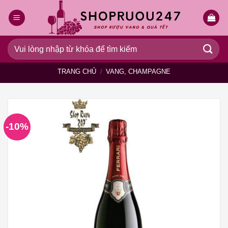
Bỏ
qua
nội
dung
Tìm
kiếm:
TRANG CHỦ
/
VANG, CHAMPAGNE
-10%