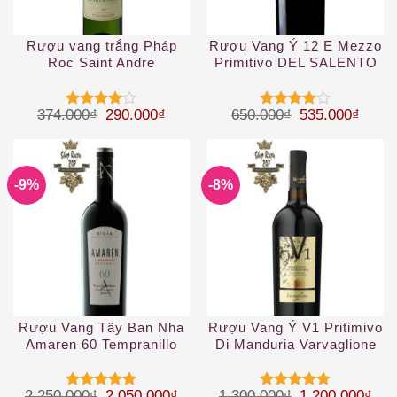
Rượu vang trắng Pháp
Rượu Vang Ý 12 E Mezzo
Roc Saint Andre
Primitivo DEL SALENTO
Giá gốc là: 374.000₫.
Giá hiện tại là: 290.000₫.
Giá gốc là: 65
Giá hi
374.000
₫
290.000
₫
650.000
₫
535.000
₫
Được
Được
xếp hạng
xếp hạng
4
5 sao
4
5 sao
-9%
-8%
Rượu Vang Tây Ban Nha
Rượu Vang Ý V1 Pritimivo
Amaren 60 Tempranillo
Di Manduria Varvaglione
Giá gốc là: 2.250.000₫.
Giá hiện tại là: 2.050.000₫.
Giá gốc là: 1.
Giá 
2.250.000
₫
2.050.000
₫
1.300.000
₫
1.200.000
₫