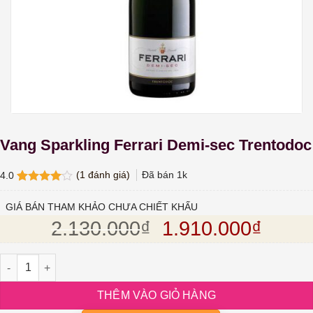
Vang Sparkling Ferrari Demi-sec Trentodoc
(
1
đánh giá)
Đã bán
1k
4.0
4.0
1
trên
5 dựa
GIÁ BÁN THAM KHẢO CHƯA CHIẾT KHẤU
trên
đánh
Giá gốc là: 2.13
Giá hi
2.130.000
₫
1.910.000
₫
giá
Vang Sparkling Ferrari Demi-sec Trentodoc số lượng
THÊM VÀO GIỎ HÀNG