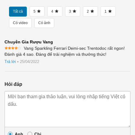
Tất cả
5
4
3
2
1
Có video
Có ảnh
Chuyên Gia Rượu Vang
Vang Sparkling Ferrari Demi-sec Trentodoc rất ngon!
Được
Đánh giá 4 sao. Đáng để trải nghiệm và thưởng thức!
xếp
hạng
4
Trả lời
•
25/04/2022
5 sao
Hỏi đáp
Anh
Chị