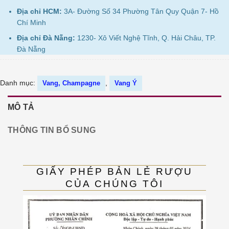
Địa chỉ HCM:
3A- Đường Số 34 Phường Tân Quy Quận 7- Hồ
Chí Minh
Địa chỉ Đà Nẵng:
1230- Xô Viết Nghệ Tĩnh, Q. Hải Châu, TP.
Đà Nẵng
Danh mục:
,
Vang, Champagne
Vang Ý
MÔ TẢ
THÔNG TIN BỔ SUNG
GIẤY PHÉP BẢN LẺ RƯỢU
CỦA CHÚNG TÔI