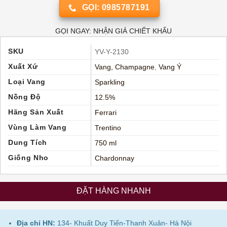
GỌI: 0985787191
GỌI NGAY: NHẬN GIÁ CHIẾT KHẤU
SKU
YV-Y-2130
Xuất Xứ
Vang, Champagne
,
Vang Ý
Loại Vang
Sparkling
Nồng Độ
12.5%
Hãng Sản Xuất
Ferrari
Vùng Làm Vang
Trentino
Dung Tích
750 ml
Giống Nho
Chardonnay
ĐẶT HÀNG NHANH
Địa chỉ HN:
134- Khuất Duy Tiến-Thanh Xuân- Hà Nội