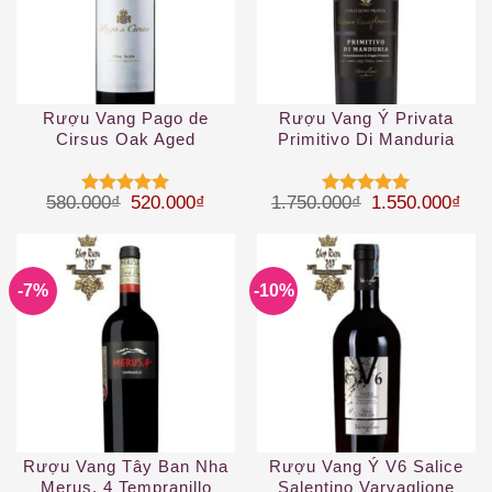
Rượu Vang Pago de
Rượu Vang Ý Privata
Cirsus Oak Aged
Primitivo Di Manduria
Giá gốc là: 580.000₫.
Giá hiện tại là: 520.000₫.
Giá gốc là: 1.
Giá 
580.000
₫
520.000
₫
1.750.000
₫
1.550.000
₫
Được xếp
Được xếp
hạng
5
5
hạng
5
5
sao
sao
-7%
-10%
Rượu Vang Tây Ban Nha
Rượu Vang Ý V6 Salice
Merus. 4 Tempranillo
Salentino Varvaglione