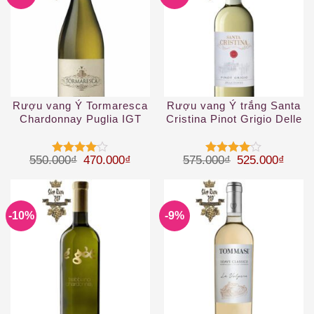
Rượu vang Ý Tormaresca
Rượu vang Ý trắng Santa
Chardonnay Puglia IGT
Cristina Pinot Grigio Delle
Venezie IGT
Giá gốc là: 550.000₫.
Giá hiện tại là: 470.000₫.
Giá gốc là: 57
Giá hi
550.000
₫
470.000
₫
575.000
₫
525.000
₫
Được
Được
xếp hạng
xếp hạng
4
5 sao
4
5 sao
-10%
-9%