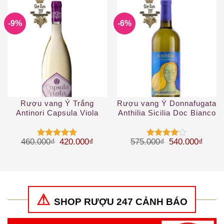
sao
4
5 sao
-9%
-6%
Rượu vang Ý Trắng
Rượu vang Ý Donnafugata
Antinori Capsula Viola
Anthilia Sicilia Doc Bianco
Toscana IGT
2019
Giá gốc là: 460.000₫.
Giá hiện tại là: 420.000₫.
Giá gốc là: 57
Giá hi
460.000
₫
420.000
₫
575.000
₫
540.000
₫
Được xếp
Được
hạng
5
5
xếp hạng
sao
4
5 sao
SHOP RƯỢU 247 CẢNH BÁO