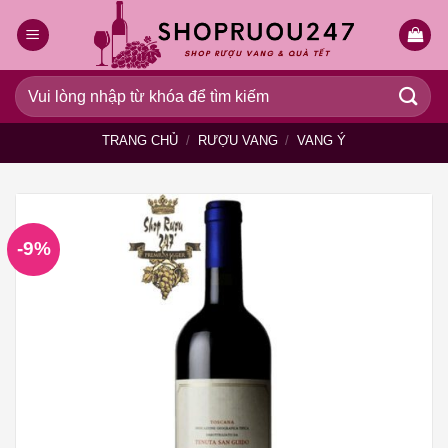
Bỏ
qua
nội
dung
Tìm
kiếm:
TRANG CHỦ
/
RƯỢU VANG
/
VANG Ý
-9%