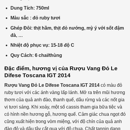
Dung Tích: 750ml
Màu sắc : đỏ ruby tươi
Ghép Đôi: thịt hầm, thịt đỏ nướng, mỳ ý với sốt đậm
đà, …
Nhiệt độ phục vụ: 15-18 độ C
Quy Cách: 6 chai/thùng
Đặc điểm, hương vị của
Rượu Vang Đỏ
Le
Difese Toscana IGT 2014
Rượu Vang Đỏ
Le Difese Toscana IGT 2014
có màu đỏ
ruby ​​tươi với các ánh vàng lấp lánh. Mở ra trên mũi hương
thơm của quả anh đào, thanh quế, dâu rừng và các nốt gia
vị tươi sáng. Khi xoáy, một số cassis tham gia bữa tiệc và
có hình nền hương gỗ, hương quế. Cảm giác chua ngọt đó
cũng xuất hiện trong vòm miệng, với độ chín của quả anh
đào đỏ và dâu tây cắt qua với độ chua. Chất tannin dạng