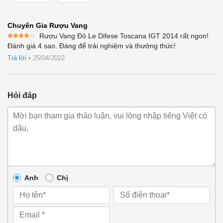
Chuyên Gia Rượu Vang
Rượu Vang Đỏ Le Difese Toscana IGT 2014 rất ngon!
Được
Đánh giá 4 sao. Đáng để trải nghiệm và thưởng thức!
xếp
hạng
4
Trả lời
•
25/04/2022
5 sao
Hỏi đáp
Anh
Chị