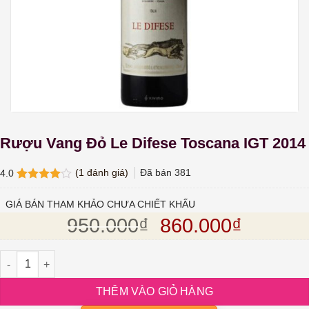
Rượu Vang Đỏ Le Difese Toscana IGT 2014
(
1
đánh giá)
Đã bán
381
4.0
4.0
1
trên
5 dựa
GIÁ BÁN THAM KHẢO CHƯA CHIẾT KHẤU
trên
đánh
Giá gốc là: 950.
Giá hiện
950.000
₫
860.000
₫
giá
Rượu Vang Đỏ Le Difese Toscana IGT 2014 số lượng
THÊM VÀO GIỎ HÀNG