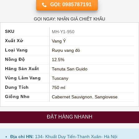
GỌI: 0985787191
GỌI NGAY: NHẬN GIÁ CHIẾT KHẤU
SKU
MH-Y1-950
Xuất Xứ
Vang Ý
Loại Vang
Rượu vang đỏ
Nồng Độ
12.5%
Hãng Sản Xuất
Tenuta San Guido
Vùng Làm Vang
Tuscany
Dung Tích
750 ml
Giống Nho
Cabernet Sauvignon
,
Sangiovese
ĐẶT HÀNG NHANH
Địa chỉ HN:
134- Khuất Duy Tiến-Thanh Xuân- Hà Nội