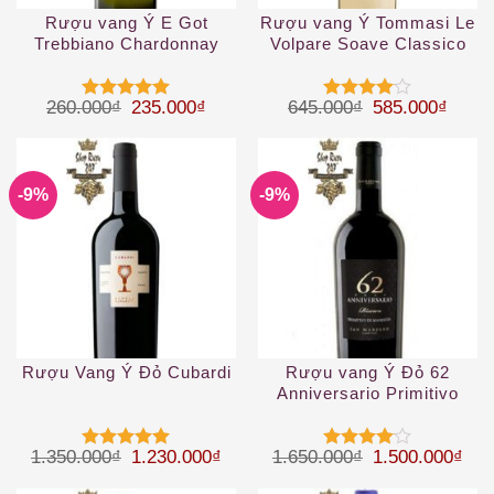
Rượu vang Ý E Got
Rượu vang Ý Tommasi Le
Trebbiano Chardonnay
Volpare Soave Classico
2019
DOCG
Giá gốc là: 260.000₫.
Giá hiện tại là: 235.000₫.
Giá gốc là: 64
Giá hi
260.000
₫
235.000
₫
645.000
₫
585.000
₫
Được xếp
Được
hạng
5
5
xếp hạng
sao
4
5 sao
-9%
-9%
Rượu Vang Ý Đỏ Cubardi
Rượu vang Ý Đỏ 62
Anniversario Primitivo
Giá gốc là: 1.350.000₫.
Giá hiện tại là: 1.230.000₫.
Giá gốc là: 1.
Giá 
1.350.000
₫
1.230.000
₫
1.650.000
₫
1.500.000
₫
Được xếp
Được
hạng
5
5
xếp hạng