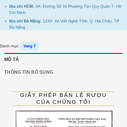
Địa chỉ HCM:
3A- Đường Số 34 Phường Tân Quy Quận 7- Hồ
Chí Minh
Địa chỉ Đà Nẵng:
1230- Xô Viết Nghệ Tĩnh, Q. Hải Châu, TP.
Đà Nẵng
Danh mục:
Vang Ý
MÔ TẢ
THÔNG TIN BỔ SUNG
GIẤY PHÉP BẢN LẺ RƯỢU
CỦA CHÚNG TÔI