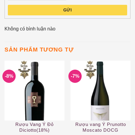
GỬI
Không có bình luận nào
SẢN PHẨM TƯƠNG TỰ
-8%
-7%
Rượu Vang Ý Đỏ
Rượu vang Ý Prunotto
Diciotto(18%)
Moscato DOCG