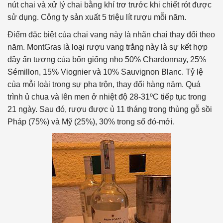
nút chai và xử lý chai bằng khí trơ trước khi chiết rót được
sử dụng. Công ty sản xuất 5 triệu lít rượu mỗi năm.
Điểm đặc biệt của chai vang này là nhãn chai thay đổi theo
năm. MontGras là loại rượu vang trắng này là sự kết hợp
đầy ấn tượng của bốn giống nho 50% Chardonnay, 25%
Sémillon, 15% Viognier và 10% Sauvignon Blanc. Tỷ lệ
của mỗi loài trong sự pha trộn, thay đổi hàng năm. Quá
trình ủ chua và lên men ở nhiệt độ 28-31ºC tiếp tục trong
21 ngày. Sau đó, rượu được ủ 11 tháng trong thùng gỗ sồi
Pháp (75%) và Mỹ (25%), 30% trong số đó-mới.