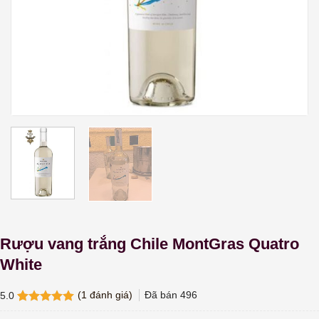
Rượu vang trắng Chile MontGras Quatro
White
(
1
đánh giá)
Đã bán
496
5.0
5.0
1
trên 5