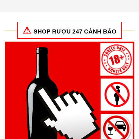
hạng
5
5
hạng
5
5
sao
sao
SHOP RƯỢU 247 CẢNH BÁO