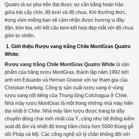
Quatro là sự pha trộn đạt được sự cân bằng hoàn hảo
giữa trái cây chín, độ tươi và độ chua. Khi thưởng thức,
trong vòm miệng bạn sẽ cảm nhận được hương vị đầy
đặn, tròn trịa, với kết cấu kem kết hợp đẹp mắt với độ chua
giòn tự nhiên.
1. Giới thiệu Rượu vang trắng Chile MontGras Quatro
White:
Rượu vang trắng Chile MontGras Quatro White
là sản
phẩm của hãng rượu MontGras, thành lập năm 1992 bởi
anh em Eduardo và Hernan Grasse với sự tham gia của
Christian Hartwig. Công ty sản xuất rượu vang ở vùng
rượu vang nổi tiếng của Thung lũng Colchagua ở Chile.
Nhà máy rượu MontGras là một trong những nhà máy hiện
đại nhất ở Chile. Nhà máy làm rượu được trang bị dây
chuyền đóng chai mới nhất của Ý, cũng như hệ thống kiểm
soát độ ẩm và nhiệt độ trong hầm chứa hơn 5000 thùng gỗ
sồi Pháp và Mỹ. Các công nghệ xử lý chân không đối với