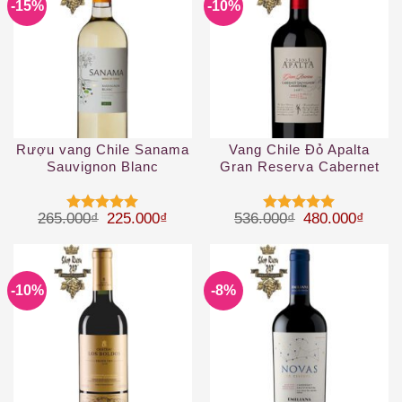
-15%
-10%
Rượu vang Chile Sanama
Vang Chile Đỏ Apalta
Sauvignon Blanc
Gran Reserva Cabernet
Sauvignon
Giá gốc là: 265.000₫.
Giá hiện tại là: 225.000₫.
Giá gốc là: 53
Giá hi
265.000
₫
225.000
₫
536.000
₫
480.000
₫
Được xếp
Được xếp
hạng
5
5
hạng
5
5
sao
sao
-10%
-8%