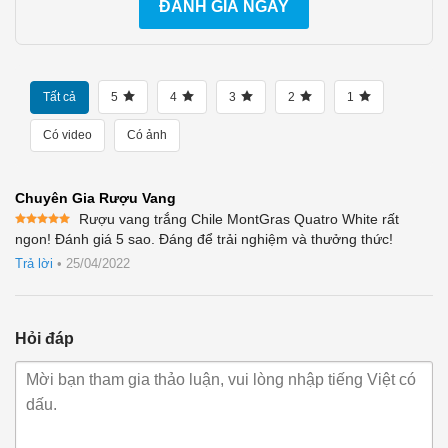
ĐÁNH GIÁ NGAY
Tất cả
5
4
3
2
1
Có video
Có ảnh
Chuyên Gia Rượu Vang
Rượu vang trắng Chile MontGras Quatro White rất
Được xếp
ngon! Đánh giá 5 sao. Đáng để trải nghiệm và thưởng thức!
hạng
5
5
sao
Trả lời
•
25/04/2022
Hỏi đáp