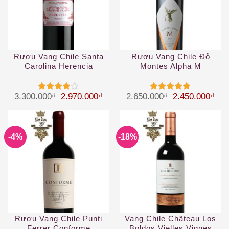
Rượu Vang Chile Santa
Rượu Vang Chile Đỏ
Carolina Herencia
Montes Alpha M
Carmenere
Giá gốc là: 3.300.000₫.
Giá hiện tại là: 2.970.000₫.
Giá gốc là: 2.
Giá 
3.300.000
₫
2.970.000
₫
2.650.000
₫
2.450.000
₫
Được
Được xếp
xếp hạng
hạng
5
5
4
5 sao
sao
-4%
-18%
Rượu Vang Chile Punti
Vang Chile Château Los
Ferrer Conforme
Boldos Vielles Vignes