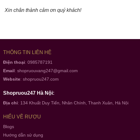
Xin chân thành cảm ơn quý khách!
THÔNG TIN LIÊN HỆ
Điện thoại
: 0985787191
Email
:
shopruouvang247@gmail.com
Website
:
shopruou247.com
Shopruou247 Hà Nội:
Địa chỉ
: 134 Khuất Duy Tiến, Nhân Chính, Thanh Xuân, Hà Nội
HIỂU VỀ RƯỢU
Blogs
Hướng dẫn sử dụng