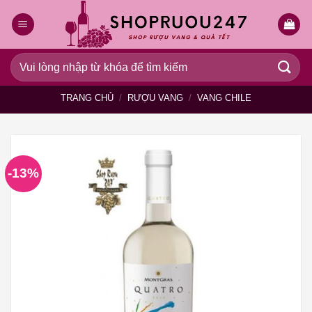
Bỏ
qua
nội
dung
Tìm
kiếm:
TRANG CHỦ
/
RƯỢU VANG
/
VANG CHILE
-13%