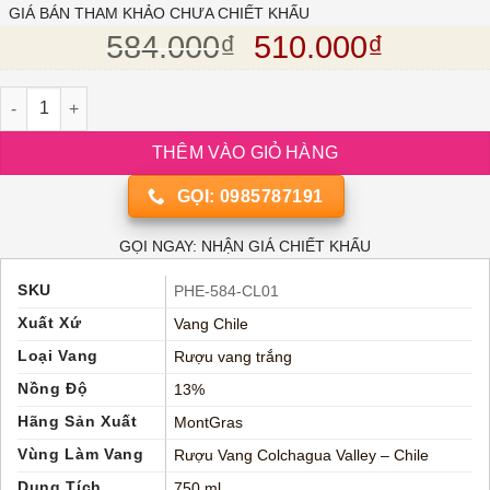
dựa trên
GIÁ BÁN THAM KHẢO CHƯA CHIẾT KHẤU
đánh giá
Giá gốc là: 584.
Giá hiện
584.000
₫
510.000
₫
Rượu vang trắng Chile MontGras Quatro White số lượng
THÊM VÀO GIỎ HÀNG
GỌI: 0985787191
GỌI NGAY: NHẬN GIÁ CHIẾT KHẤU
SKU
PHE-584-CL01
Xuất Xứ
Vang Chile
Loại Vang
Rượu vang trắng
Nồng Độ
13%
Hãng Sản Xuất
MontGras
Vùng Làm Vang
Rượu Vang Colchagua Valley – Chile
Dung Tích
750 ml