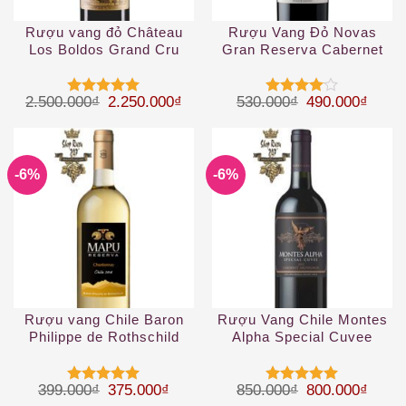
Rượu vang đỏ Château
Rượu Vang Đỏ Novas
Los Boldos Grand Cru
Gran Reserva Cabernet
Sauvignon Emiliana
Giá gốc là: 2.500.000₫.
Giá hiện tại là: 2.250.000₫.
Giá gốc là: 53
Giá hi
2.500.000
₫
2.250.000
₫
530.000
₫
490.000
₫
Được xếp
Được
hạng
5
5
xếp hạng
sao
4
5 sao
-6%
-6%
Rượu vang Chile Baron
Rượu Vang Chile Montes
Philippe de Rothschild
Alpha Special Cuvee
Mapu Reserva
Cabernet Sauvignon
Chardonnay
Giá gốc là: 399.000₫.
Giá hiện tại là: 375.000₫.
Giá gốc là: 85
Giá hi
399.000
₫
375.000
₫
850.000
₫
800.000
₫
Được xếp
Được xếp