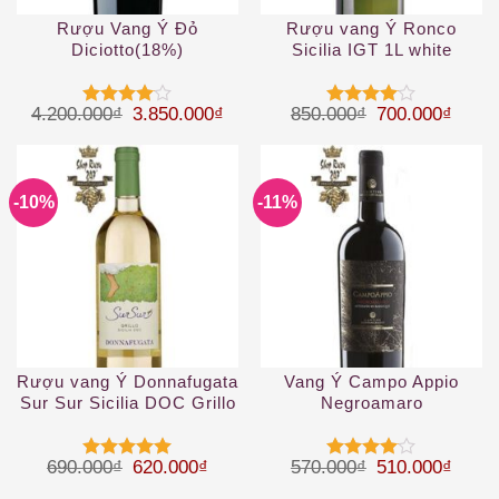
Rượu Vang Ý Đỏ
Rượu vang Ý Ronco
Diciotto(18%)
Sicilia IGT 1L white
Giá gốc là: 4.200.000₫.
Giá hiện tại là: 3.850.000₫.
Giá gốc là: 85
Giá hi
4.200.000
₫
3.850.000
₫
850.000
₫
700.000
₫
Được
Được
xếp hạng
xếp hạng
4
5 sao
4
5 sao
-10%
-11%
Rượu vang Ý Donnafugata
Vang Ý Campo Appio
Sur Sur Sicilia DOC Grillo
Negroamaro
2019
Giá gốc là: 690.000₫.
Giá hiện tại là: 620.000₫.
Giá gốc là: 57
Giá hi
690.000
₫
620.000
₫
570.000
₫
510.000
₫
Được xếp
Được
hạng
5
5
xếp hạng