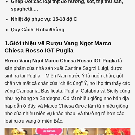
Ghép Đôi:
các loại thịt đỏ nướng, sốt, thịt thú săn,
spaghetti,…
Nhiệt độ phục vụ: 15-18 độ C
Quy Cách: 6 chai/thùng
1.Giới thiệu về
Rượu Vang Ngọt Marco
Chiesa Rosso IGT Puglia
Rượu Vang Ngọt Marco Chiesa Rosso IGT Puglia
là
sản phẩm của nhà sản xuất Cantine Sagrzi Luigi, được
sinh ra tại Puglia – Miền Nam nước Ý là ngón chân, gót
chân và mắt cá chân của “chiếc ủng” Ý, nơi họ tìm thấy các
vùng Campania, Basilicata, Puglia, Calabria và Sicily cũng
như họ hàng xa Sardegna. Có rất nhiều giống nho bản địa
hấp dẫn ở đây, và Marco Chiesa được làm từ nhiều giống
nho của nhiều niên vụ khác nhau, và thường rẻ hơn các
loại rượu vang ở miền Bắc.