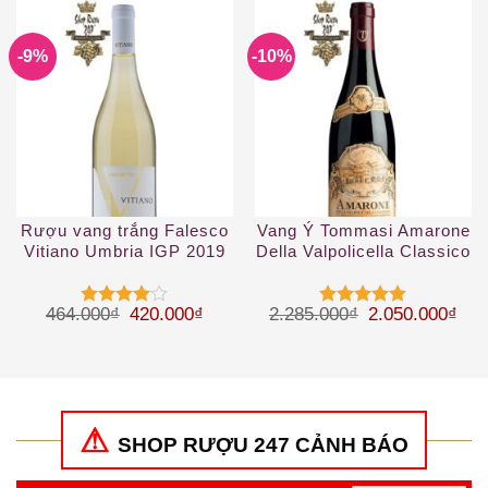
sao
4
5 sao
-9%
-10%
Rượu vang trắng Falesco
Vang Ý Tommasi Amarone
Vitiano Umbria IGP 2019
Della Valpolicella Classico
White
DOCG
Giá gốc là: 464.000₫.
Giá hiện tại là: 420.000₫.
Giá gốc là: 2.
Giá 
464.000
₫
420.000
₫
2.285.000
₫
2.050.000
₫
Được
Được xếp
xếp hạng
hạng
5
5
4
5 sao
sao
SHOP RƯỢU 247 CẢNH BÁO