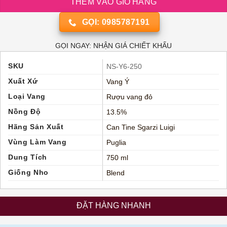
THÊM VÀO GIỎ HÀNG
GỌI: 0985787191
GỌI NGAY: NHẬN GIÁ CHIẾT KHẤU
SKU
NS-Y6-250
Xuất Xứ
Vang Ý
Loại Vang
Rượu vang đỏ
Nồng Độ
13.5%
Hãng Sản Xuất
Can Tine Sgarzi Luigi
Vùng Làm Vang
Puglia
Dung Tích
750 ml
Giống Nho
Blend
ĐẶT HÀNG NHANH