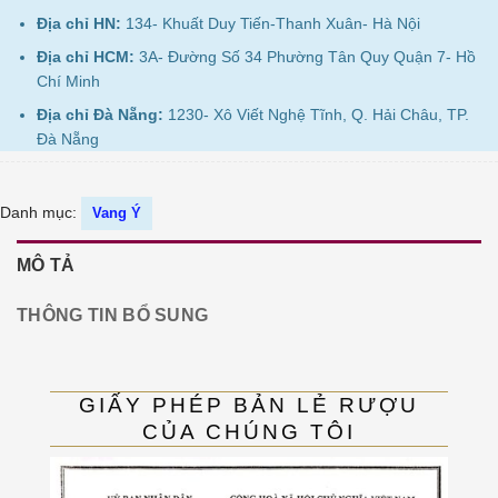
Địa chỉ HN:
134- Khuất Duy Tiến-Thanh Xuân- Hà Nội
Địa chỉ HCM:
3A- Đường Số 34 Phường Tân Quy Quận 7- Hồ
Chí Minh
Địa chỉ Đà Nẵng:
1230- Xô Viết Nghệ Tĩnh, Q. Hải Châu, TP.
Đà Nẵng
Danh mục:
Vang Ý
MÔ TẢ
THÔNG TIN BỔ SUNG
GIẤY PHÉP BẢN LẺ RƯỢU
CỦA CHÚNG TÔI