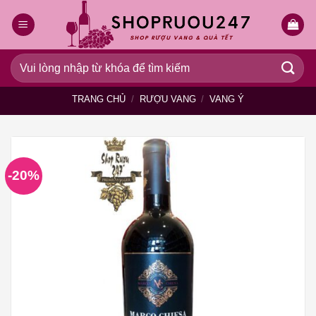
Bỏ
qua
nội
dung
Tìm
kiếm:
TRANG CHỦ
/
RƯỢU VANG
/
VANG Ý
-20%