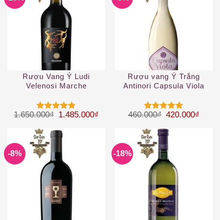
Rượu Vang Ý Ludi
Rượu vang Ý Trắng
Velenosi Marche
Antinori Capsula Viola
Toscana IGT
Giá gốc là: 1.650.000₫.
Giá hiện tại là: 1.485.000₫.
Giá gốc là: 46
Giá hi
1.650.000
₫
1.485.000
₫
460.000
₫
420.000
₫
Được xếp
Được xếp
hạng
5
5
hạng
5
5
sao
sao
-8%
-18%