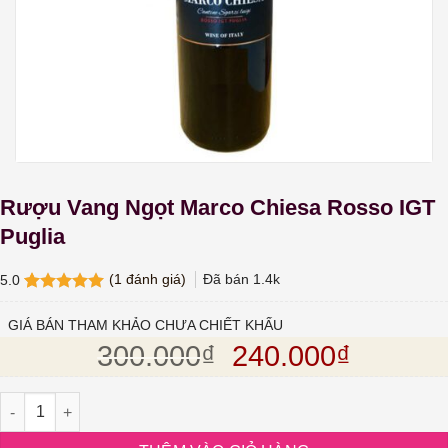
Rượu Vang Ngọt Marco Chiesa Rosso IGT
Puglia
(
1
đánh giá)
Đã bán
1.4k
5.0
5.0
1
trên 5
dựa trên
GIÁ BÁN THAM KHẢO CHƯA CHIẾT KHẤU
đánh giá
Giá gốc là: 300.
Giá hiện
300.000
₫
240.000
₫
Rượu Vang Ngọt Marco Chiesa Rosso IGT Puglia số lượng