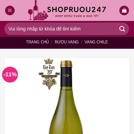
Bỏ
qua
nội
dung
Tìm
kiếm:
TRANG CHỦ
/
RƯỢU VANG
/
VANG CHILE
-11%