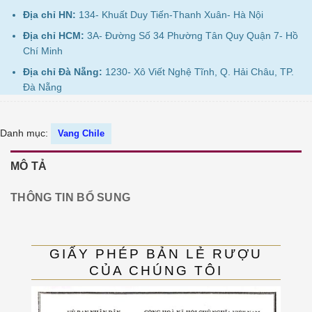
Địa chỉ HN:
134- Khuất Duy Tiến-Thanh Xuân- Hà Nội
Địa chỉ HCM:
3A- Đường Số 34 Phường Tân Quy Quận 7- Hồ
Chí Minh
Địa chỉ Đà Nẵng:
1230- Xô Viết Nghệ Tĩnh, Q. Hải Châu, TP.
Đà Nẵng
Danh mục:
Vang Chile
MÔ TẢ
THÔNG TIN BỔ SUNG
GIẤY PHÉP BẢN LẺ RƯỢU
CỦA CHÚNG TÔI