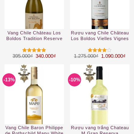
Vang Chile Château Los
Rượu vang Chile Château
Boldos Tradition Reserve
Los Boldos Vielles Vignes
Chardonnay
Merlot
Giá gốc là: 395.000₫.
Giá hiện tại là: 340.000₫.
Giá gốc là: 1.
Giá 
395.000
₫
340.000
₫
1.275.000
₫
1.090.000
₫
Được xếp
Được
hạng
5
5
xếp hạng
sao
4
5 sao
-13%
-10%
Vang Chile Baron Philippe
Rượu vang trắng Chateau
de Rothschild Mapu White
M Gran Reserva