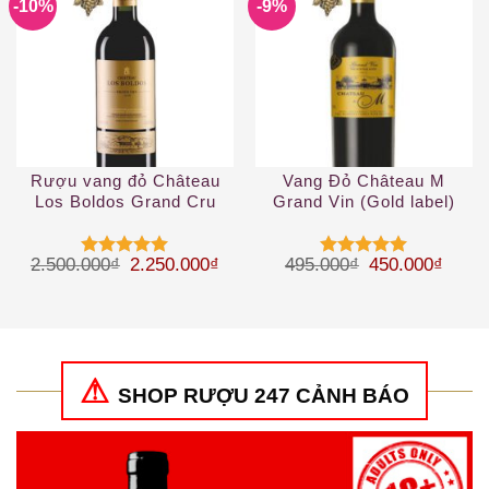
-10%
-9%
Rượu vang đỏ Château
Vang Đỏ Château M
Los Boldos Grand Cru
Grand Vin (Gold label)
2019
Giá gốc là: 2.500.000₫.
Giá hiện tại là: 2.250.000₫.
Giá gốc là: 49
Giá hi
2.500.000
₫
2.250.000
₫
495.000
₫
450.000
₫
Được xếp
Được xếp
hạng
5
5
hạng
5
5
sao
sao
SHOP RƯỢU 247 CẢNH BÁO