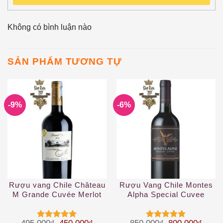
Không có bình luận nào
SẢN PHẨM TƯƠNG TỰ
-9%
-6%
Rượu vang Chile Château
Rượu Vang Chile Montes
M Grande Cuvée Merlot
Alpha Special Cuvee
2019
Cabernet Sauvignon
Giá gốc là: 495.000₫.
Giá hiện tại là: 450.000₫.
Giá gốc là: 85
Giá hi