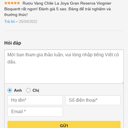
Rượu Vang Chile La Joya Gran Reserva Viognier
Được xếp
Bisquertt rất ngon! Đánh giá 5 sao. Đáng để trải nghiệm và
hạng
5
5
thưởng thức!
sao
Trả lời
•
25/04/2022
Hỏi đáp
Anh
Chị
GỬI