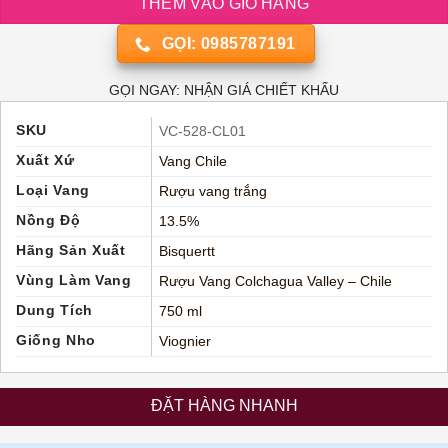
THÊM VÀO GIỎ HÀNG
GỌI: 0985787191
GỌI NGAY: NHẬN GIÁ CHIẾT KHẤU
SKU
VC-528-CL01
Xuất Xứ
Vang Chile
Loại Vang
Rượu vang trắng
Nồng Độ
13.5%
Hãng Sản Xuất
Bisquertt
Vùng Làm Vang
Rượu Vang Colchagua Valley – Chile
Dung Tích
750 ml
Giống Nho
Viognier
ĐẶT HÀNG NHANH