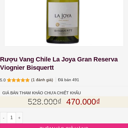
Rượu Vang Chile La Joya Gran Reserva
Viognier Bisquertt
(
1
đánh giá)
Đã bán
491
5.0
5.0
1
trên 5
dựa trên
GIÁ BÁN THAM KHẢO CHƯA CHIẾT KHẤU
đánh giá
Giá gốc là: 528.
Giá hiện
528.000
₫
470.000
₫
Rượu Vang Chile La Joya Gran Reserva Viognier Bisquertt số lư